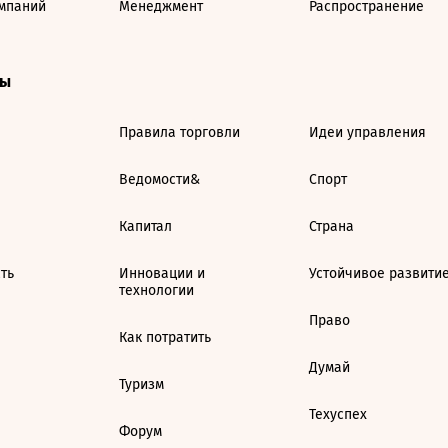
мпаний
Менеджмент
Распространение
ты
Правила торговли
Идеи управления
Ведомости&
Спорт
Капитал
Страна
ть
Инновации и
Устойчивое развити
технологии
Право
Как потратить
Думай
Туризм
Техуспех
Форум