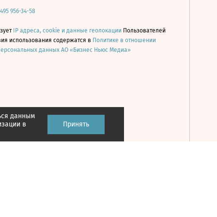
 495 956-34-58
ьзует
IP адреса, cookie и данные геолокации
Пользователей
овия использования содержатся в
Политике в отношении
персональных данных АО «Бизнес Ньюс Медиа»
ься данным
Принять
изации в