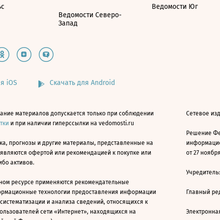
ьс
Ведомости Юг
Ведомости Северо-
Запад
я iOS
Скачать для Android
ание материалов допускается только при соблюдении
Сетевое изд
атки
и при наличии гиперссылки на vedomosti.ru
Решение Фе
ка, прогнозы и другие материалы, представленные на
информацио
 являются офертой или рекомендацией к покупке или
от 27 ноября
ибо активов.
Учредитель
ном ресурсе применяются рекомендательные
ормационные технологии предоставления информации
Главный ре
 систематизации и анализа сведений, относящихся к
ользователей сети «Интернет», находящихся на
Электронна