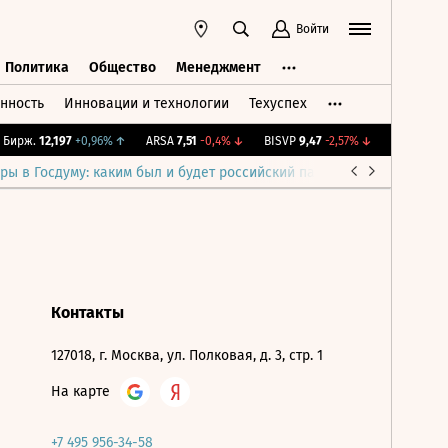
Войти
Политика
Общество
Менеджмент
нность
Инновации и технологии
Техуспех
ть
Политика
Общество
Менеджмент
Бирж.
12,197
+0,96%
↑
ARSA
7,51
-0,4%
↓
BISVP
9,47
-2,57%
↓
IMOEX
2 283
ры в Госдуму: каким был и будет российский парламент
Война н
Контакты
127018, г. Москва, ул. Полковая, д. 3, стр. 1
На карте
+7 495 956-34-58