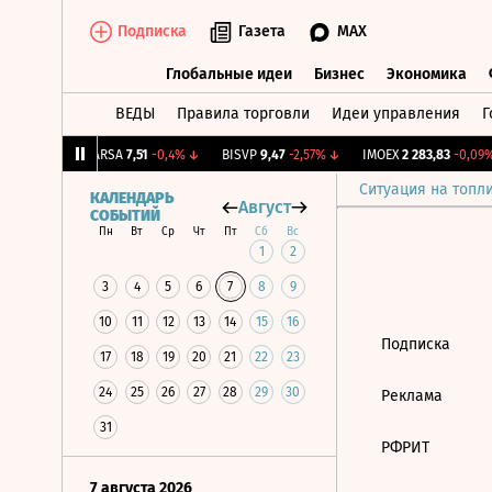
Подписка
Газета
MAX
Глобальные идеи
Бизнес
Экономика
ВЕДЫ
Правила торговли
Идеи управления
Г
Глобальные идеи
Бизнес
Экономик
7
+0,96%
↑
ARSA
7,51
-0,4%
↓
BISVP
9,47
-2,57%
↓
IMOEX
2 283,83
-0,09%
Ситуация на топл
КАЛЕНДАРЬ
Август
СОБЫТИЙ
Пн
Вт
Ср
Чт
Пт
Сб
Вс
1
2
3
4
5
6
7
8
9
10
11
12
13
14
15
16
Подписка
17
18
19
20
21
22
23
24
25
26
27
28
29
30
Реклама
31
РФРИТ
7 августа 2026