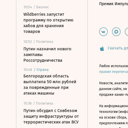
Премия Импул
10:54
/ Бизнес
Wildberries запустит
программу по открытию
хабов для хранения
товаров
10:52
/ Политика
Скачать дл
Путин назначил нового
замглавы
Россотрудничества
Любое использов
10:48
/
Страна
правил перепеч
Белгородская область
выплатила 50 млн рублей
Новости, аналити
за поврежденные при
данном сайте, не
атаках машины
продаже каких-л
10:36
/ Политика
На информацион
Путин обсудил с Совбезом
технологии (инф
защиту инфраструктуры от
на основе сбора,
террористических атак ВСУ
предпочтениям п