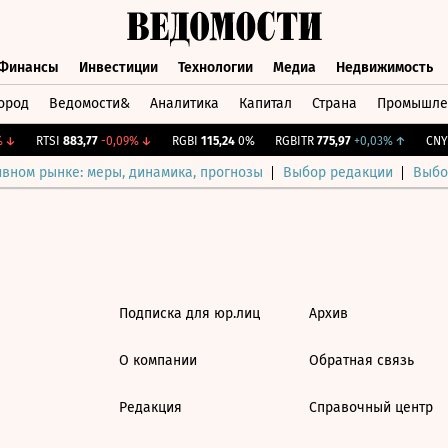
Финансы
Инвестиции
Технологии
Медиа
Недвижимость
ород
Ведомости&
Аналитика
Капитал
Страна
Промышле
а
Финансы
Инвестиции
Технологии
Медиа
Недвижимос
↓
RTSI
883,77
-0,09%
↓
RGBI
115,24
0%
RGBITR
775,97
+0,03%
↑
CNY 
ивном рынке: меры, динамика, прогнозы
Выбор редакции
Выбо
Подписка для юр.лиц
Архив
О компании
Обратная связь
Редакция
Справочный центр