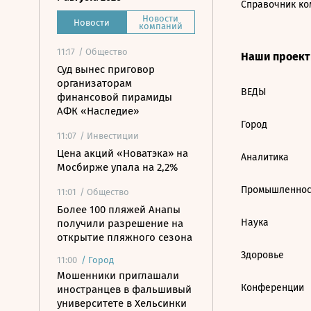
Справочник ко
Новости
Новости
компаний
11:17
/ Общество
Наши проек
Суд вынес приговор
организаторам
ВЕДЫ
финансовой пирамиды
АФК «Наследие»
Город
11:07
/ Инвестиции
Цена акций «Новатэка» на
Аналитика
Мосбирже упала на 2,2%
Промышленнос
11:01
/ Общество
Более 100 пляжей Анапы
Наука
получили разрешение на
открытие пляжного сезона
Здоровье
11:00
/
Город
Мошенники приглашали
Конференции
иностранцев в фальшивый
университете в Хельсинки