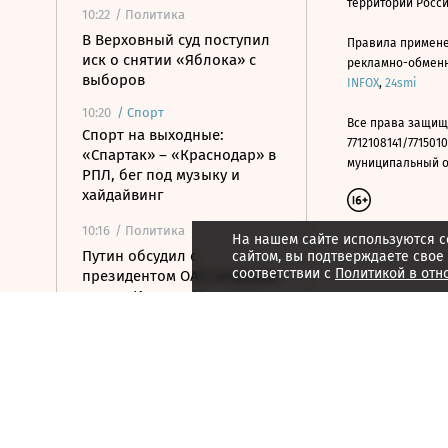
территории Росс
10:22
/ Политика
В Верховный суд поступил
Правила примене
иск о снятии «Яблока» с
рекламно-обменно
выборов
INFOX
,
24smi
10:20
/
Спорт
Все права защищ
Спорт на выходные:
7712108141/7715010
«Спартак» – «Краснодар» в
муниципальный окр
РПЛ, бег под музыку и
хайдайвинг
10:16
/ Политика
На нашем сайте используются c
Путин обсудил с
сайтом, вы подтверждаете свое
соответствии с
Политикой в отн
президентом ОАЭ ситуацию
вокруг Ирана и Украины
10:10
/ Общество
Мосгорсуд запретил
пенсионерке содержать в
квартире каймана, удава и
лису