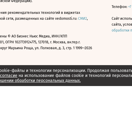
ийской Федерации).
Телефон:
+7
ния рекомендательных технологий в виджетах
й сети, размещенных на сайте vedomosti.ru:
СМИ2
,
Сайт испол
сайта, усл
обработки 
ены © АО Бизнес Ньюс Медиа, ИНН/КПП
01, ОГРН 1027739124775, 127018, г. Москва, вн.тер.г.
уг Марьина Роща, ул. Полковая, д. 3, стр. 1 1999—2026
ookie-файлы и технологии персонализации. Продолжая пользоват
согласие
на использование файлов cookie и технологий персонал
ошении обработки персональных данных.