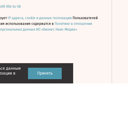
 495 956-34-58
ьзует
IP адреса, cookie и данные геолокации
Пользователей
овия использования содержатся в
Политике в отношении
персональных данных АО «Бизнес Ньюс Медиа»
ься данным
Принять
изации в