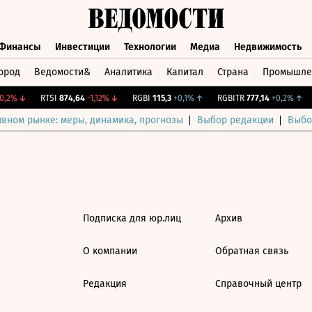
Финансы
Инвестиции
Технологии
Медиа
Недвижимость
ород
Ведомости&
Аналитика
Капитал
Страна
Промышле
а
Финансы
Инвестиции
Технологии
Медиа
Недвижимос
,2%
↓
RTSI
874,64
-1,12%
↓
RGBI
115,3
+0,1%
↑
RGBITR
777,14
+0,2%
↑
ивном рынке: меры, динамика, прогнозы
Выбор редакции
Выбо
Подписка для юр.лиц
Архив
О компании
Обратная связь
Редакция
Справочный центр