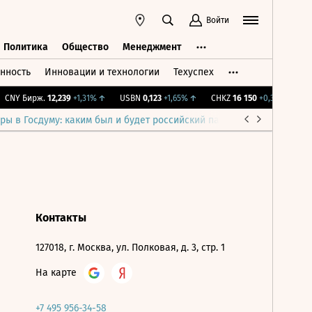
Войти
Политика
Общество
Менеджмент
нность
Инновации и технологии
Техуспех
ть
Политика
Общество
Менеджмент
CNY Бирж.
12,239
+1,31%
↑
USBN
0,123
+1,65%
↑
CHKZ
16 150
+0,31%
↑
IM
ры в Госдуму: каким был и будет российский парламент
Война н
Контакты
127018, г. Москва, ул. Полковая, д. 3, стр. 1
На карте
+7 495 956-34-58