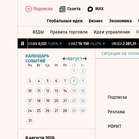
Подписка
Газета
MAX
Глобальные идеи
Бизнес
Экономика
ВЕДЫ
Правила торговли
Идеи управления
Г
Глобальные идеи
Бизнес
Экономик
39
+1,31%
↑
USBN
0,123
+1,65%
↑
CHKZ
16 150
+0,31%
↑
IMOEX
2 281,31
-0
Ситуация на топл
КАЛЕНДАРЬ
Август
СОБЫТИЙ
Пн
Вт
Ср
Чт
Пт
Сб
Вс
1
2
3
4
5
6
7
8
9
10
11
12
13
14
15
16
Подписка
17
18
19
20
21
22
23
24
25
26
27
28
29
30
Реклама
31
РФРИТ
8 августа 2026