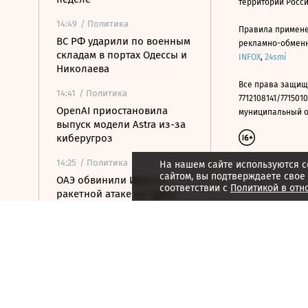
территории Росс
14:49
/ Политика
Правила примене
ВС РФ ударили по военным
рекламно-обменно
складам в портах Одессы и
INFOX
,
24smi
Николаева
Все права защищ
14:41
/ Политика
7712108141/7715010
OpenAI приостановила
муниципальный окр
выпуск модели Astra из-за
киберугроз
14:25
/ Политика
На нашем сайте используются c
сайтом, вы подтверждаете свое
ОАЭ обвинили Иран в
соответствии с
Политикой в отн
ракетной атаке на судно
нефтекомпании ADNOC
14:15
/ Общество
В «Шереметьево»
опоздавшие на рейс
пассажирки выбежали на
летное поле