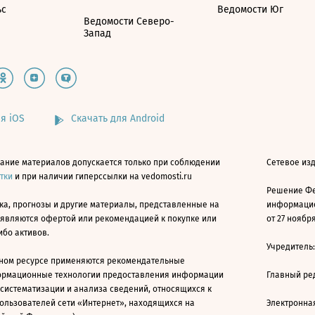
ьс
Ведомости Юг
Ведомости Северо-
Запад
я iOS
Скачать для Android
ание материалов допускается только при соблюдении
Сетевое изд
атки
и при наличии гиперссылки на vedomosti.ru
Решение Фе
ка, прогнозы и другие материалы, представленные на
информацио
 являются офертой или рекомендацией к покупке или
от 27 ноября
ибо активов.
Учредитель
ном ресурсе применяются рекомендательные
ормационные технологии предоставления информации
Главный ре
 систематизации и анализа сведений, относящихся к
ользователей сети «Интернет», находящихся на
Электронна