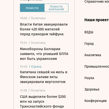
Справочник ко
Новости
Новости
компаний
16:06
/ Политика
Наши проек
Власти Китая эвакуировали
более 420 000 жителей
ВЕДЫ
перед приходом тайфуна
15:54
/ Политика
Город
Минобороны Болгарии
заявило, что упавший БПЛА
Аналитика
мог быть украинским
Промышленнос
15:40
/
Страна
Капитана севшей на мель в
Финском заливе яхты
Наука
эвакуировали вертолетом
Здоровье
15:30
/ Политика
США выделили более $200
Конференции
млн на запуск
Транскаспийского фонда