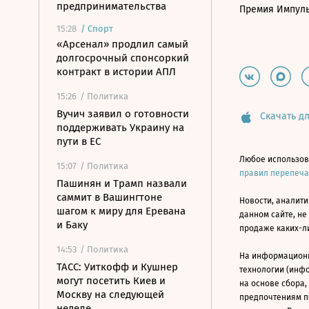
предпринимательства
Премия Импул
15:28
/
Спорт
«Арсенал» продлил самый
долгосрочный спонсоркий
контракт в истории АПЛ
15:26
/ Политика
Вучич заявил о готовности
Скачать дл
поддерживать Украину на
пути в ЕС
Любое использов
15:07
/ Политика
правил перепеч
Пашинян и Трамп назвали
саммит в Вашингтоне
Новости, аналити
шагом к миру для Еревана
данном сайте, не
и Баку
продаже каких-л
14:53
/ Политика
На информацион
ТАСС: Уиткофф и Кушнер
технологии (инф
могут посетить Киев и
на основе сбора,
Москву на следующей
предпочтениям п
неделе