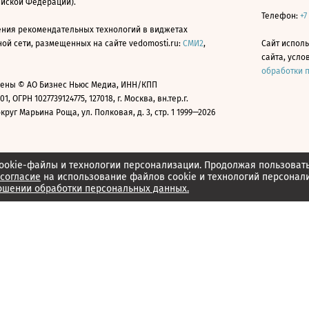
ийской Федерации).
Телефон:
+7
ния рекомендательных технологий в виджетах
й сети, размещенных на сайте vedomosti.ru:
СМИ2
,
Сайт испол
сайта, усл
обработки 
ены © АО Бизнес Ньюс Медиа, ИНН/КПП
01, ОГРН 1027739124775, 127018, г. Москва, вн.тер.г.
уг Марьина Роща, ул. Полковая, д. 3, стр. 1 1999—2026
ookie-файлы и технологии персонализации. Продолжая пользоват
согласие
на использование файлов cookie и технологий персонал
ошении обработки персональных данных.