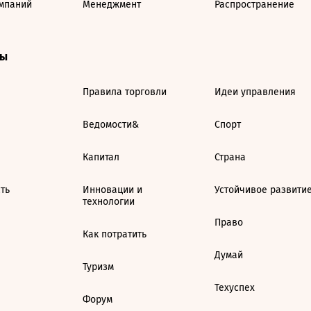
мпаний
Менеджмент
Распространение
ты
Правила торговли
Идеи управления
Ведомости&
Спорт
Капитал
Страна
ть
Инновации и
Устойчивое развити
технологии
Право
Как потратить
Думай
Туризм
Техуспех
Форум