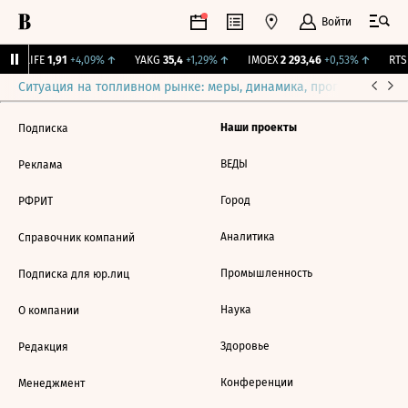
Войти
↑
LIFE
1,91
+4,09%
↑
YAKG
35,4
+1,29%
↑
IMOEX
2 293,46
+0,53%
↑
RTSI
Ситуация на топливном рынке: меры, динамика, прогнозы
Выб
Наши проекты
Подписка
ВЕДЫ
Реклама
Город
РФРИТ
Аналитика
Справочник компаний
Промышленность
Подписка для юр.лиц
Наука
О компании
Здоровье
Редакция
Конференции
Менеджмент