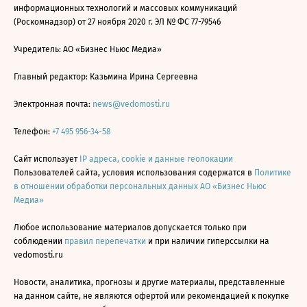
информационных технологий и массовых коммуникаций
(Роскомнадзор) от 27 ноября 2020 г. ЭЛ № ФС 77-79546
Учредитель: АО «Бизнес Ньюс Медиа»
Главный редактор: Казьмина Ирина Сергеевна
Электронная почта:
news@vedomosti.ru
Телефон:
+7 495 956-34-58
Сайт использует
IP адреса, cookie и данные геолокации
Пользователей сайта, условия использования содержатся в
Политике
в отношении обработки персональных данных АО «Бизнес Ньюс
Медиа»
Любое использование материалов допускается только при
соблюдении
правил перепечатки
и при наличии гиперссылки на
vedomosti.ru
Новости, аналитика, прогнозы и другие материалы, представленные
на данном сайте, не являются офертой или рекомендацией к покупке