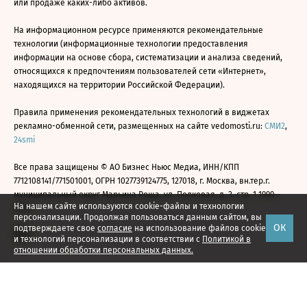
или продаже каких-либо активов.
На информационном ресурсе применяются рекомендательные
технологии (информационные технологии предоставления
информации на основе сбора, систематизации и анализа сведений,
относящихся к предпочтениям пользователей сети «Интернет»,
находящихся на территории Российской Федерации).
Правила применения рекомендательных технологий в виджетах
рекламно-обменной сети, размещенных на сайте vedomosti.ru:
СМИ2
,
24smi
Все права защищены © АО Бизнес Ньюс Медиа, ИНН/КПП
7712108141/771501001, ОГРН 1027739124775, 127018, г. Москва, вн.тер.г.
муниципальный округ Марьина Роща, ул. Полковая, д. 3, стр. 1 1999—
На нашем сайте используются cookie-файлы и технологии
2026
персонализации. Продолжая пользоваться данным сайтом, вы
ОК
подтверждаете свое
согласие
на использование файлов cookie
и технологий персонализации в соответствии с
Политикой в
отношении обработки персональных данных.