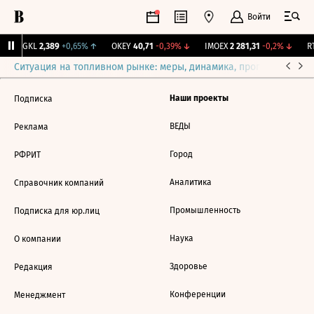
Войти
MGKL
2,389
+0,65%
↑
OKEY
40,71
-0,39%
↓
IMOEX
2 281,31
-0,2%
↓
RT
Ситуация на топливном рынке: меры, динамика, прогнозы
Выб
Наши проекты
Подписка
ВЕДЫ
Реклама
Город
РФРИТ
Аналитика
Справочник компаний
Промышленность
Подписка для юр.лиц
Наука
О компании
Здоровье
Редакция
Конференции
Менеджмент