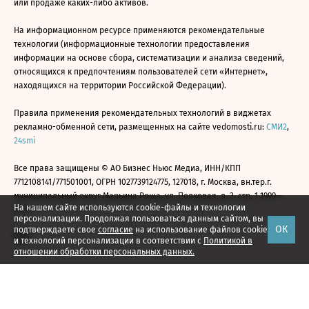
или продаже каких-либо активов.
На информационном ресурсе применяются рекомендательные
технологии (информационные технологии предоставления
информации на основе сбора, систематизации и анализа сведений,
относящихся к предпочтениям пользователей сети «Интернет»,
находящихся на территории Российской Федерации).
Правила применения рекомендательных технологий в виджетах
рекламно-обменной сети, размещенных на сайте vedomosti.ru:
СМИ2
,
24smi
Все права защищены © АО Бизнес Ньюс Медиа, ИНН/КПП
7712108141/771501001, ОГРН 1027739124775, 127018, г. Москва, вн.тер.г.
муниципальный округ Марьина Роща, ул. Полковая, д. 3, стр. 1 1999—
На нашем сайте используются cookie-файлы и технологии
2026
персонализации. Продолжая пользоваться данным сайтом, вы
ОК
подтверждаете свое
согласие
на использование файлов cookie
и технологий персонализации в соответствии с
Политикой в
отношении обработки персональных данных.