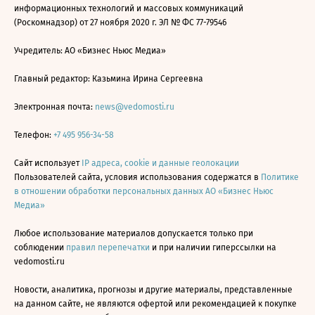
информационных технологий и массовых коммуникаций
(Роскомнадзор) от 27 ноября 2020 г. ЭЛ № ФС 77-79546
Учредитель: АО «Бизнес Ньюс Медиа»
Главный редактор: Казьмина Ирина Сергеевна
Электронная почта:
news@vedomosti.ru
Телефон:
+7 495 956-34-58
Сайт использует
IP адреса, cookie и данные геолокации
Пользователей сайта, условия использования содержатся в
Политике
в отношении обработки персональных данных АО «Бизнес Ньюс
Медиа»
Любое использование материалов допускается только при
соблюдении
правил перепечатки
и при наличии гиперссылки на
vedomosti.ru
Новости, аналитика, прогнозы и другие материалы, представленные
на данном сайте, не являются офертой или рекомендацией к покупке