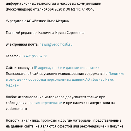
информационных технологий и массовых коммуникаций
(Роскомнадзор) от 27 ноября 2020 г. ЭЛ № ФС 77-79546
Учредитель: АО «Бизнес Ньюс Медиа»
Главный редактор: Казьмина Ирина Сергеевна
Электронная почта:
news@vedomosti.ru
Телефон:
+7 495 956-34-58
Сайт использует
IP адреса, cookie и данные геолокации
Пользователей сайта, условия использования содержатся в
Политике
в отношении обработки персональных данных АО «Бизнес Ньюс
Медиа»
Любое использование материалов допускается только при
соблюдении
правил перепечатки
и при наличии гиперссылки на
vedomosti.ru
Новости, аналитика, прогнозы и другие материалы, представленные
на данном сайте, не являются офертой или рекомендацией к покупке