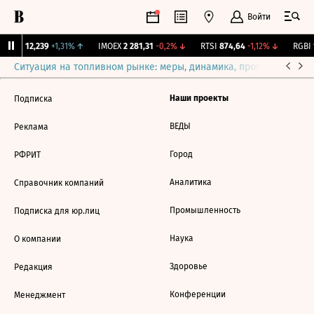
Войти
Бирж.
12,239
+1,31%
↑
IMOEX
2 281,31
-0,2%
↓
RTSI
874,64
-1,12%
↓
RGBI
1
Ситуация на топливном рынке: меры, динамика, прогнозы
Выб
Наши проекты
Подписка
ВЕДЫ
Реклама
Город
РФРИТ
Аналитика
Справочник компаний
Промышленность
Подписка для юр.лиц
Наука
О компании
Здоровье
Редакция
Конференции
Менеджмент