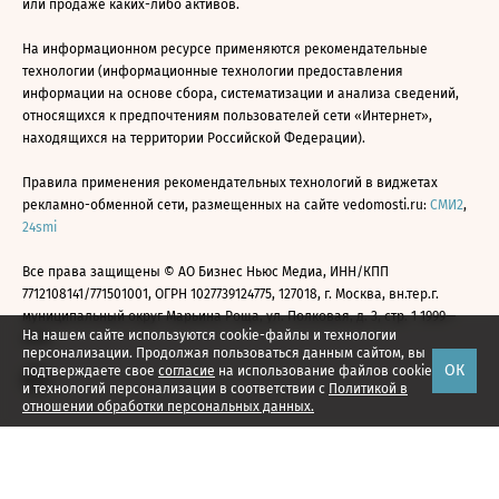
или продаже каких-либо активов.
На информационном ресурсе применяются рекомендательные
технологии (информационные технологии предоставления
информации на основе сбора, систематизации и анализа сведений,
относящихся к предпочтениям пользователей сети «Интернет»,
находящихся на территории Российской Федерации).
Правила применения рекомендательных технологий в виджетах
рекламно-обменной сети, размещенных на сайте vedomosti.ru:
СМИ2
,
24smi
Все права защищены © АО Бизнес Ньюс Медиа, ИНН/КПП
7712108141/771501001, ОГРН 1027739124775, 127018, г. Москва, вн.тер.г.
муниципальный округ Марьина Роща, ул. Полковая, д. 3, стр. 1 1999—
На нашем сайте используются cookie-файлы и технологии
2026
персонализации. Продолжая пользоваться данным сайтом, вы
ОК
подтверждаете свое
согласие
на использование файлов cookie
и технологий персонализации в соответствии с
Политикой в
отношении обработки персональных данных.