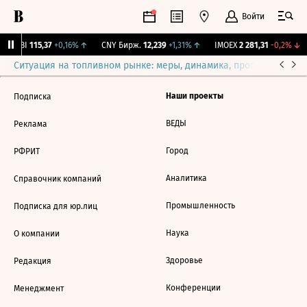
Войти
RGBI
115,37
+0,16%
↑
CNY Бирж.
12,239
+1,31%
↑
IMOEX
2 281,31
-0,2%
↓
Ситуация на топливном рынке: меры, динамика, прогнозы
Выб
Наши проекты
Подписка
ВЕДЫ
Реклама
Город
РФРИТ
Аналитика
Справочник компаний
Промышленность
Подписка для юр.лиц
Наука
О компании
Здоровье
Редакция
Конференции
Менеджмент