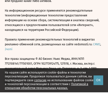
или продаже каких-либо активов.
На информационном ресурсе применяются рекомендательные
технологии (информационные технологии предоставления
информации на основе сбора, систематизации и анализа сведений,
относящихся к предпочтениям пользователей сети «Интернет»,
находящихся на территории Российской Федерации).
Правила применения рекомендательных технологий в виджетах
рекламно-обменной сети, размещенных на сайте vedomosti.ru:
СМИ2
,
24smi
Все права защищены © АО Бизнес Ньюс Медиа, ИНН/КПП
7712108141/771501001, ОГРН 1027739124775, 127018, г. Москва, вн.тер.г.
муниципальный округ Марьина Роща, ул. Полковая, д. 3, стр. 1 1999—
На нашем сайте используются cookie-файлы и технологии
2026
персонализации. Продолжая пользоваться данным сайтом, вы
ОК
подтверждаете свое
согласие
на использование файлов cookie
и технологий персонализации в соответствии с
Политикой в
отношении обработки персональных данных.