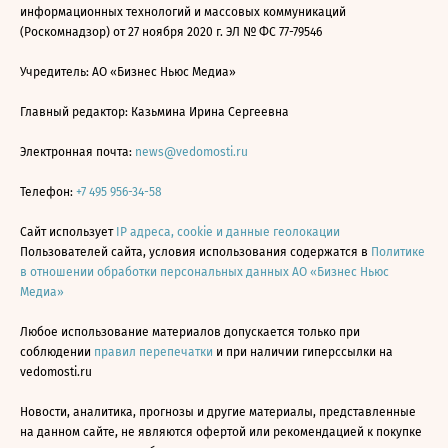
информационных технологий и массовых коммуникаций
(Роскомнадзор) от 27 ноября 2020 г. ЭЛ № ФС 77-79546
Учредитель: АО «Бизнес Ньюс Медиа»
Главный редактор: Казьмина Ирина Сергеевна
Электронная почта:
news@vedomosti.ru
Телефон:
+7 495 956-34-58
Сайт использует
IP адреса, cookie и данные геолокации
Пользователей сайта, условия использования содержатся в
Политике
в отношении обработки персональных данных АО «Бизнес Ньюс
Медиа»
Любое использование материалов допускается только при
соблюдении
правил перепечатки
и при наличии гиперссылки на
vedomosti.ru
Новости, аналитика, прогнозы и другие материалы, представленные
на данном сайте, не являются офертой или рекомендацией к покупке