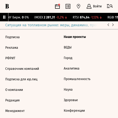
Войти
CNY Бирж.
0
0%
IMOEX
2 281,31
-0,2%
↓
RTSI
874,64
-1,12%
↓
RGBI
11
Ситуация на топливном рынке: меры, динамика, прогнозы
Выб
Наши проекты
Подписка
ВЕДЫ
Реклама
Город
РФРИТ
Аналитика
Справочник компаний
Промышленность
Подписка для юр.лиц
Наука
О компании
Здоровье
Редакция
Конференции
Менеджмент