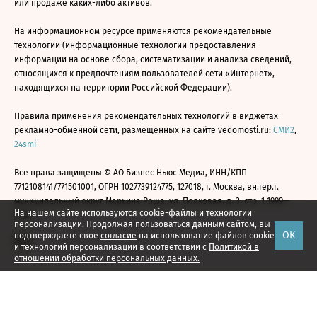
или продаже каких-либо активов.
На информационном ресурсе применяются рекомендательные
технологии (информационные технологии предоставления
информации на основе сбора, систематизации и анализа сведений,
относящихся к предпочтениям пользователей сети «Интернет»,
находящихся на территории Российской Федерации).
Правила применения рекомендательных технологий в виджетах
рекламно-обменной сети, размещенных на сайте vedomosti.ru:
СМИ2
,
24smi
Все права защищены © АО Бизнес Ньюс Медиа, ИНН/КПП
7712108141/771501001, ОГРН 1027739124775, 127018, г. Москва, вн.тер.г.
муниципальный округ Марьина Роща, ул. Полковая, д. 3, стр. 1 1999—
На нашем сайте используются cookie-файлы и технологии
2026
персонализации. Продолжая пользоваться данным сайтом, вы
ОК
подтверждаете свое
согласие
на использование файлов cookie
и технологий персонализации в соответствии с
Политикой в
отношении обработки персональных данных.