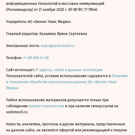
информационных технологий и массовых коммуникаций
(Роскомнадзор) от 27 ноября 2020 г. ЭЛ № ФС 77-79546
Учредитель: АО «Бизнес Ньюс Медиа»
Главный редактор: Казьмина Ирина Сергеевна
Электронная почта:
news@vedomosti.ru
Телефон:
+7 495 956-34-58
Сайт использует
IP адреса, cookie и данные геолокации
Пользователей сайта, условия использования содержатся в
Политике
в отношении обработки персональных данных АО «Бизнес Ньюс
Медиа»
Любое использование материалов допускается только при
соблюдении
правил перепечатки
и при наличии гиперссылки на
vedomosti.ru
Новости, аналитика, прогнозы и другие материалы, представленные
на данном сайте, не являются офертой или рекомендацией к покупке