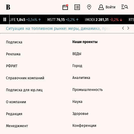
Войти
↑
LIFE
1,845
+0,54%
↑
MSTT
76,15
+0,2%
↑
IMOEX
2 281,31
-0,2%
↓
RTS
Ситуация на топливном рынке: меры, динамика, прогнозы
Выб
Наши проекты
Подписка
ВЕДЫ
Реклама
Город
РФРИТ
Аналитика
Справочник компаний
Промышленность
Подписка для юр.лиц
Наука
О компании
Здоровье
Редакция
Конференции
Менеджмент