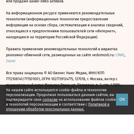
или продаже каких-либо активов.
На информационном ресурсе применяются рекомендательные
технологии (информационные технологии предоставления
информации на основе сбора, систематизации и анализа сведений,
относящихся к предпочтениям пользователей сети «Интернет»,
находящихся на территории Российской Федерации).
Правила применения рекомендательных технологий в виджетах
рекламно-обменной сети, размещенных на сайте vedomosti.ru:
СМИ2
,
24smi
Все права защищены © АО Бизнес Ньюс Медиа, ИНН/КПП
7712108141/771501001, ОГРН 1027739124775, 127018, г. Москва, вн.тер.г.
муниципальный округ Марьина Роща, ул. Полковая, д. 3, стр. 1 1999—
На нашем сайте используются cookie-файлы и технологии
2026
персонализации. Продолжая пользоваться данным сайтом, вы
ОК
подтверждаете свое
согласие
на использование файлов cookie
и технологий персонализации в соответствии с
Политикой в
отношении обработки персональных данных.