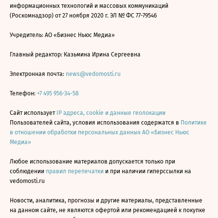
информационных технологий и массовых коммуникаций
(Роскомнадзор) от 27 ноября 2020 г. ЭЛ № ФС 77-79546
Учредитель: АО «Бизнес Ньюс Медиа»
Главный редактор: Казьмина Ирина Сергеевна
Электронная почта:
news@vedomosti.ru
Телефон:
+7 495 956-34-58
Сайт использует
IP адреса, cookie и данные геолокации
Пользователей сайта, условия использования содержатся в
Политике
в отношении обработки персональных данных АО «Бизнес Ньюс
Медиа»
Любое использование материалов допускается только при
соблюдении
правил перепечатки
и при наличии гиперссылки на
vedomosti.ru
Новости, аналитика, прогнозы и другие материалы, представленные
на данном сайте, не являются офертой или рекомендацией к покупке