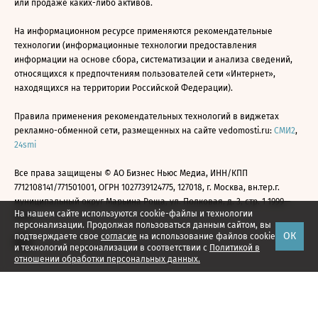
или продаже каких-либо активов.
На информационном ресурсе применяются рекомендательные
технологии (информационные технологии предоставления
информации на основе сбора, систематизации и анализа сведений,
относящихся к предпочтениям пользователей сети «Интернет»,
находящихся на территории Российской Федерации).
Правила применения рекомендательных технологий в виджетах
рекламно-обменной сети, размещенных на сайте vedomosti.ru:
СМИ2
,
24smi
Все права защищены © АО Бизнес Ньюс Медиа, ИНН/КПП
7712108141/771501001, ОГРН 1027739124775, 127018, г. Москва, вн.тер.г.
муниципальный округ Марьина Роща, ул. Полковая, д. 3, стр. 1 1999—
На нашем сайте используются cookie-файлы и технологии
2026
персонализации. Продолжая пользоваться данным сайтом, вы
ОК
подтверждаете свое
согласие
на использование файлов cookie
и технологий персонализации в соответствии с
Политикой в
отношении обработки персональных данных.