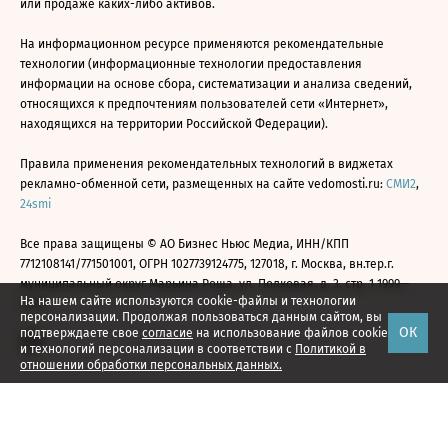
или продаже каких-либо активов.
На информационном ресурсе применяются рекомендательные
технологии (информационные технологии предоставления
информации на основе сбора, систематизации и анализа сведений,
относящихся к предпочтениям пользователей сети «Интернет»,
находящихся на территории Российской Федерации).
Правила применения рекомендательных технологий в виджетах
рекламно-обменной сети, размещенных на сайте vedomosti.ru:
СМИ2
,
24smi
Все права защищены © АО Бизнес Ньюс Медиа, ИНН/КПП
7712108141/771501001, ОГРН 1027739124775, 127018, г. Москва, вн.тер.г.
муниципальный округ Марьина Роща, ул. Полковая, д. 3, стр. 1 1999—
На нашем сайте используются cookie-файлы и технологии
2026
персонализации. Продолжая пользоваться данным сайтом, вы
ОК
подтверждаете свое
согласие
на использование файлов cookie
и технологий персонализации в соответствии с
Политикой в
отношении обработки персональных данных.