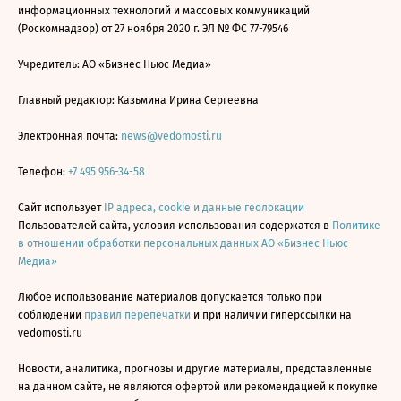
информационных технологий и массовых коммуникаций
(Роскомнадзор) от 27 ноября 2020 г. ЭЛ № ФС 77-79546
Учредитель: АО «Бизнес Ньюс Медиа»
Главный редактор: Казьмина Ирина Сергеевна
Электронная почта:
news@vedomosti.ru
Телефон:
+7 495 956-34-58
Сайт использует
IP адреса, cookie и данные геолокации
Пользователей сайта, условия использования содержатся в
Политике
в отношении обработки персональных данных АО «Бизнес Ньюс
Медиа»
Любое использование материалов допускается только при
соблюдении
правил перепечатки
и при наличии гиперссылки на
vedomosti.ru
Новости, аналитика, прогнозы и другие материалы, представленные
на данном сайте, не являются офертой или рекомендацией к покупке