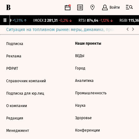
Войти
12,239
+1,31%
↑
IMOEX
2 281,31
-0,2%
↓
RTSI
874,64
-1,12%
↓
RGBI
115,36
Ситуация на топливном рынке: меры, динамика, прогнозы
Выб
Наши проекты
Подписка
ВЕДЫ
Реклама
Город
РФРИТ
Аналитика
Справочник компаний
Промышленность
Подписка для юр.лиц
Наука
О компании
Здоровье
Редакция
Конференции
Менеджмент