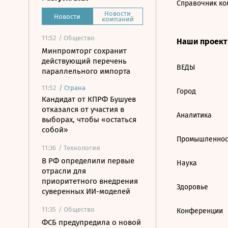
Справочник ко
Новости
Новости
компаний
11:52
/ Общество
Наши проек
Минпромторг сохранит
действующий перечень
ВЕДЫ
параллельного импорта
11:52
/
Страна
Город
Кандидат от КПРФ Бушуев
отказался от участия в
Аналитика
выборах, чтобы «остаться
собой»
Промышленнос
11:36
/ Технологии
В РФ определили первые
Наука
отрасли для
приоритетного внедрения
Здоровье
суверенных ИИ-моделей
11:35
/ Общество
Конференции
ФСБ предупредила о новой