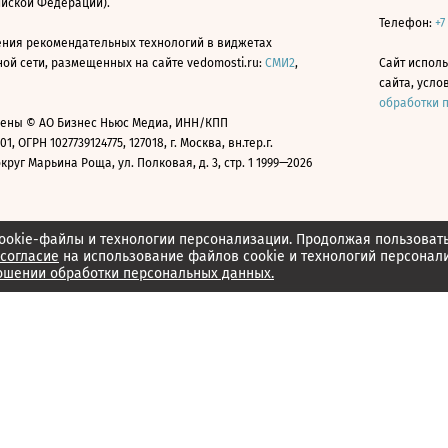
ийской Федерации).
Телефон:
+7
ния рекомендательных технологий в виджетах
й сети, размещенных на сайте vedomosti.ru:
СМИ2
,
Сайт испол
сайта, усл
обработки 
ены © АО Бизнес Ньюс Медиа, ИНН/КПП
01, ОГРН 1027739124775, 127018, г. Москва, вн.тер.г.
уг Марьина Роща, ул. Полковая, д. 3, стр. 1 1999—2026
ookie-файлы и технологии персонализации. Продолжая пользоват
согласие
на использование файлов cookie и технологий персонал
ошении обработки персональных данных.