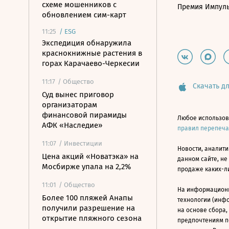
схеме мошенников с
Премия Импул
обновлением сим-карт
11:25
/
ESG
Экспедиция обнаружила
краснокнижные растения в
горах Карачаево-Черкесии
11:17
/ Общество
Скачать дл
Суд вынес приговор
организаторам
финансовой пирамиды
Любое использов
АФК «Наследие»
правил перепеч
11:07
/ Инвестиции
Новости, аналити
Цена акций «Новатэка» на
данном сайте, не
Мосбирже упала на 2,2%
продаже каких-л
11:01
/ Общество
На информацион
Более 100 пляжей Анапы
технологии (инф
получили разрешение на
на основе сбора,
открытие пляжного сезона
предпочтениям п