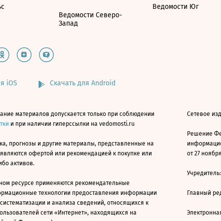
ьс
Ведомости Юг
Ведомости Северо-
Запад
я iOS
Скачать для Android
ание материалов допускается только при соблюдении
Сетевое изд
атки
и при наличии гиперссылки на vedomosti.ru
Решение Фе
ка, прогнозы и другие материалы, представленные на
информацио
 являются офертой или рекомендацией к покупке или
от 27 ноября
ибо активов.
Учредитель
ном ресурсе применяются рекомендательные
ормационные технологии предоставления информации
Главный ре
 систематизации и анализа сведений, относящихся к
ользователей сети «Интернет», находящихся на
Электронна