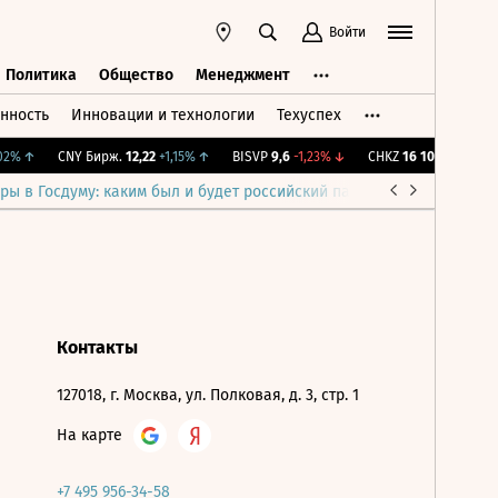
Войти
Политика
Общество
Менеджмент
нность
Инновации и технологии
Техуспех
ть
Политика
Общество
Менеджмент
2%
↑
CNY Бирж.
12,22
+1,15%
↑
BISVP
9,6
-1,23%
↓
CHKZ
16 100
-0,62%
↓
ры в Госдуму: каким был и будет российский парламент
Война н
Контакты
127018, г. Москва, ул. Полковая, д. 3, стр. 1
На карте
+7 495 956-34-58