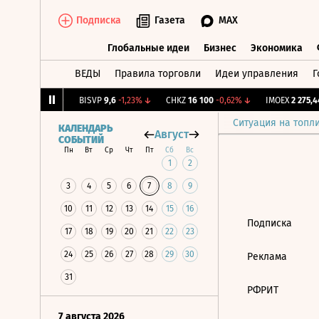
Подписка
Газета
MAX
Глобальные идеи
Бизнес
Экономика
ВЕДЫ
Правила торговли
Идеи управления
Г
Глобальные идеи
Бизнес
Экономик
.
12,22
+1,15%
↑
BISVP
9,6
-1,23%
↓
CHKZ
16 100
-0,62%
↓
IMOEX
2 275,44
Ситуация на топл
КАЛЕНДАРЬ
Август
СОБЫТИЙ
Пн
Вт
Ср
Чт
Пт
Сб
Вс
1
2
3
4
5
6
7
8
9
10
11
12
13
14
15
16
Подписка
17
18
19
20
21
22
23
24
25
26
27
28
29
30
Реклама
31
РФРИТ
7 августа 2026