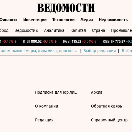
Финансы
Инвестиции
Технологии
Медиа
Недвижимость
ород
Ведомости&
Аналитика
Капитал
Страна
Промышле
а
Финансы
Инвестиции
Технологии
Медиа
Недвижимос
-0,46%
↓
RTSI
880,52
-0,46%
↓
RGBI
115,23
-0,01%
↓
RGBITR
775,87
+0,0
ивном рынке: меры, динамика, прогнозы
Выбор редакции
Выбо
Подписка для юр.лиц
Архив
О компании
Обратная связь
Редакция
Справочный центр