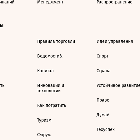
мпаний
Менеджмент
Распространение
ты
Правила торговли
Идеи управления
Ведомости&
Спорт
Капитал
Страна
ть
Инновации и
Устойчивое развити
технологии
Право
Как потратить
Думай
Туризм
Техуспех
Форум