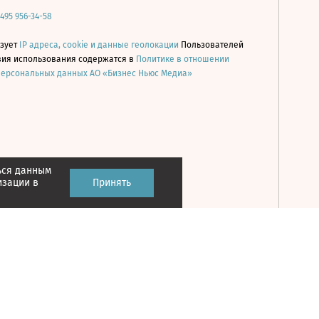
 495 956-34-58
ьзует
IP адреса, cookie и данные геолокации
Пользователей
овия использования содержатся в
Политике в отношении
персональных данных АО «Бизнес Ньюс Медиа»
ься данным
Принять
изации в