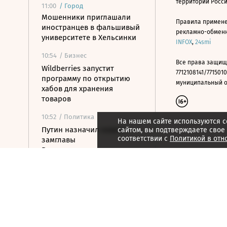
территории Росс
11:00
/
Город
Мошенники приглашали
Правила примене
иностранцев в фальшивый
рекламно-обменно
университете в Хельсинки
INFOX
,
24smi
10:54
/ Бизнес
Все права защищ
Wildberries запустит
7712108141/7715010
программу по открытию
муниципальный окр
хабов для хранения
товаров
10:52
/ Политика
На нашем сайте используются c
Путин назначил нового
сайтом, вы подтверждаете свое
соответствии с
Политикой в отн
замглавы
Россотрудничества
10:48
/
Страна
Белгородская область
выплатила 50 млн рублей
за поврежденные при
атаках машины
10:36
/ Политика