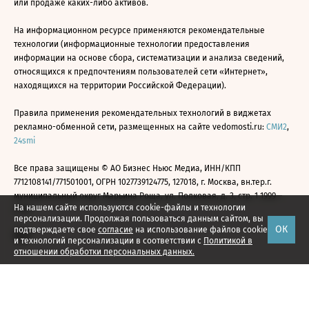
или продаже каких-либо активов.
На информационном ресурсе применяются рекомендательные
технологии (информационные технологии предоставления
информации на основе сбора, систематизации и анализа сведений,
относящихся к предпочтениям пользователей сети «Интернет»,
находящихся на территории Российской Федерации).
Правила применения рекомендательных технологий в виджетах
рекламно-обменной сети, размещенных на сайте vedomosti.ru:
СМИ2
,
24smi
Все права защищены © АО Бизнес Ньюс Медиа, ИНН/КПП
7712108141/771501001, ОГРН 1027739124775, 127018, г. Москва, вн.тер.г.
муниципальный округ Марьина Роща, ул. Полковая, д. 3, стр. 1 1999—
На нашем сайте используются cookie-файлы и технологии
2026
персонализации. Продолжая пользоваться данным сайтом, вы
ОК
подтверждаете свое
согласие
на использование файлов cookie
и технологий персонализации в соответствии с
Политикой в
отношении обработки персональных данных.