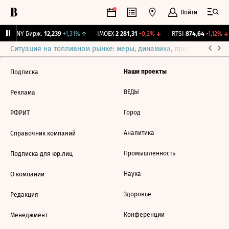
Войти
CNY Бирж.
12,239
+1,31%
↑
IMOEX
2 281,31
-0,2%
↓
RTSI
874,64
-1,12%
↓
Ситуация на топливном рынке: меры, динамика, прогнозы
Выб
Наши проекты
Подписка
ВЕДЫ
Реклама
Город
РФРИТ
Аналитика
Справочник компаний
Промышленность
Подписка для юр.лиц
Наука
О компании
Здоровье
Редакция
Конференции
Менеджмент