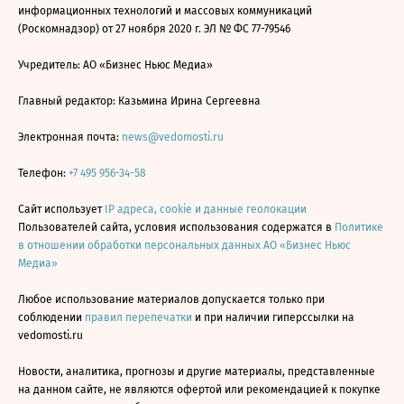
информационных технологий и массовых коммуникаций
(Роскомнадзор) от 27 ноября 2020 г. ЭЛ № ФС 77-79546
Учредитель: АО «Бизнес Ньюс Медиа»
Главный редактор: Казьмина Ирина Сергеевна
Электронная почта:
news@vedomosti.ru
Телефон:
+7 495 956-34-58
Сайт использует
IP адреса, cookie и данные геолокации
Пользователей сайта, условия использования содержатся в
Политике
в отношении обработки персональных данных АО «Бизнес Ньюс
Медиа»
Любое использование материалов допускается только при
соблюдении
правил перепечатки
и при наличии гиперссылки на
vedomosti.ru
Новости, аналитика, прогнозы и другие материалы, представленные
на данном сайте, не являются офертой или рекомендацией к покупке