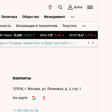
Войти
Политика
Общество
Менеджмент
нность
Инновации и технологии
Техуспех
ть
Политика
Общество
Менеджмент
Y Бирж.
12,206
+1,03%
↑
ARSA
7,51
-0,4%
↓
BISVP
9,47
-2,57%
↓
IMOEX
2 
ры в Госдуму: каким был и будет российский парламент
Война н
Контакты
127018, г. Москва, ул. Полковая, д. 3, стр. 1
На карте
+7 495 956-34-58