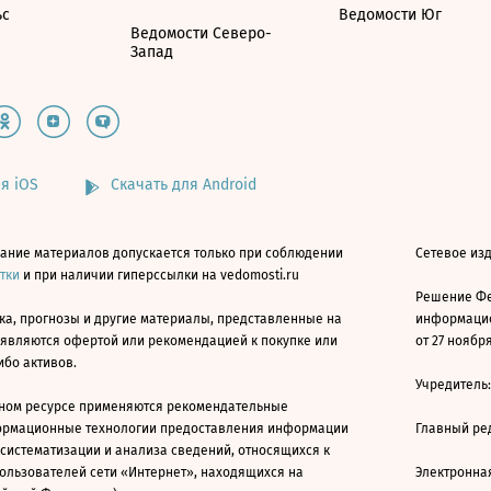
ьс
Ведомости Юг
Ведомости Северо-
Запад
я iOS
Скачать для Android
ание материалов допускается только при соблюдении
Сетевое изд
атки
и при наличии гиперссылки на vedomosti.ru
Решение Фе
ка, прогнозы и другие материалы, представленные на
информацио
 являются офертой или рекомендацией к покупке или
от 27 ноября
ибо активов.
Учредитель
ном ресурсе применяются рекомендательные
ормационные технологии предоставления информации
Главный ре
 систематизации и анализа сведений, относящихся к
ользователей сети «Интернет», находящихся на
Электронна