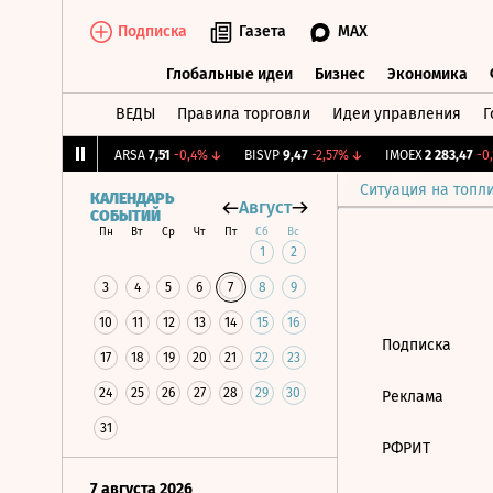
Подписка
Газета
MAX
Глобальные идеи
Бизнес
Экономика
ВЕДЫ
Правила торговли
Идеи управления
Г
Глобальные идеи
Бизнес
Экономик
2,206
+1,03%
↑
ARSA
7,51
-0,4%
↓
BISVP
9,47
-2,57%
↓
IMOEX
2 283,47
-0,1
Ситуация на топл
КАЛЕНДАРЬ
Август
СОБЫТИЙ
Пн
Вт
Ср
Чт
Пт
Сб
Вс
1
2
3
4
5
6
7
8
9
10
11
12
13
14
15
16
Подписка
17
18
19
20
21
22
23
24
25
26
27
28
29
30
Реклама
31
РФРИТ
7 августа 2026