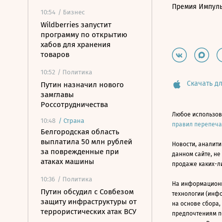
Премия Импул
10:54
/ Бизнес
Wildberries запустит
программу по открытию
хабов для хранения
товаров
10:52
/ Политика
Скачать дл
Путин назначил нового
замглавы
Россотрудничества
Любое использов
10:48
/
Страна
правил перепеч
Белгородская область
выплатила 50 млн рублей
Новости, аналити
за поврежденные при
данном сайте, не
атаках машины
продаже каких-л
10:36
/ Политика
На информацион
Путин обсудил с Совбезом
технологии (инф
защиту инфраструктуры от
на основе сбора,
террористических атак ВСУ
предпочтениям п