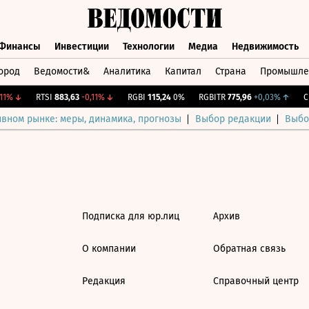
Финансы
Инвестиции
Технологии
Медиа
Недвижимость
ород
Ведомости&
Аналитика
Капитал
Страна
Промышле
а
Финансы
Инвестиции
Технологии
Медиа
Недвижимос
1%
↓
RTSI
883,63
-0,11%
↓
RGBI
115,24
0%
RGBITR
775,96
+0,03%
↑
CN
ивном рынке: меры, динамика, прогнозы
Выбор редакции
Выбо
Подписка для юр.лиц
Архив
О компании
Обратная связь
Редакция
Справочный центр