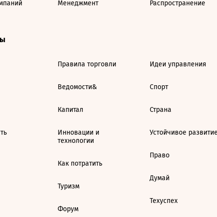
мпаний
Менеджмент
Распространение
ты
Правила торговли
Идеи управления
Ведомости&
Спорт
Капитал
Страна
ть
Инновации и
Устойчивое развити
технологии
Право
Как потратить
Думай
Туризм
Техуспех
Форум