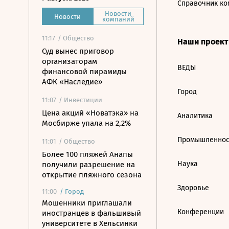
Справочник ко
Новости
Новости
компаний
11:17
/ Общество
Наши проек
Суд вынес приговор
организаторам
ВЕДЫ
финансовой пирамиды
АФК «Наследие»
Город
11:07
/ Инвестиции
Цена акций «Новатэка» на
Аналитика
Мосбирже упала на 2,2%
Промышленнос
11:01
/ Общество
Более 100 пляжей Анапы
Наука
получили разрешение на
открытие пляжного сезона
Здоровье
11:00
/
Город
Мошенники приглашали
Конференции
иностранцев в фальшивый
университете в Хельсинки