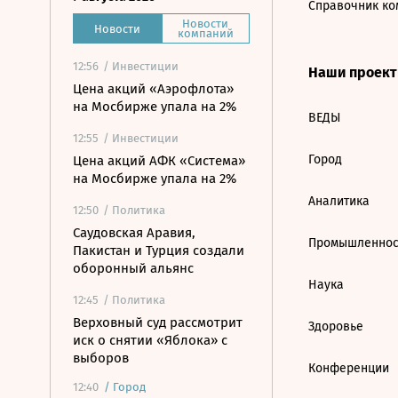
Справочник ко
Новости
Новости
компаний
12:56
/ Инвестиции
Наши проек
Цена акций «Аэрофлота»
на Мосбирже упала на 2%
ВЕДЫ
12:55
/ Инвестиции
Город
Цена акций АФК «Система»
на Мосбирже упала на 2%
Аналитика
12:50
/ Политика
Саудовская Аравия,
Промышленнос
Пакистан и Турция создали
оборонный альянс
Наука
12:45
/ Политика
Верховный суд рассмотрит
Здоровье
иск о снятии «Яблока» с
выборов
Конференции
12:40
/
Город