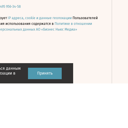
 495 956-34-58
ьзует
IP адреса, cookie и данные геолокации
Пользователей
овия использования содержатся в
Политике в отношении
персональных данных АО «Бизнес Ньюс Медиа»
ься данным
Принять
изации в