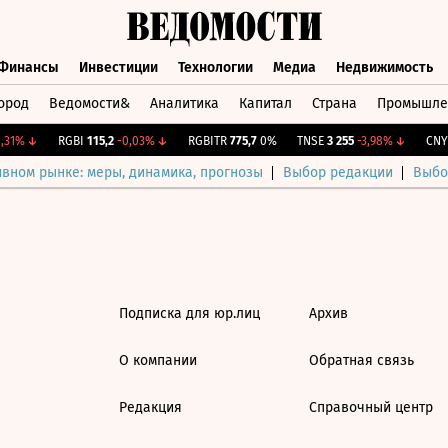
Финансы
Инвестиции
Технологии
Медиа
Недвижимость
ород
Ведомости&
Аналитика
Капитал
Страна
Промышле
а
Финансы
Инвестиции
Технологии
Медиа
Недвижимос
31%
↓
RGBI
115,2
-0,03%
↓
RGBITR
775,7
0%
TNSE
3 255
-3,98%
↓
CNY 
ивном рынке: меры, динамика, прогнозы
Выбор редакции
Выбо
Подписка для юр.лиц
Архив
О компании
Обратная связь
Редакция
Справочный центр