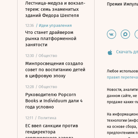
Лестница-медуза и вокзал-
Премия Импул
терем: семь знаменитых
зданий Федора Шехтеля
12:36
/
Идеи управления
Что станет драйвером
рынка платформенной
занятости
Скачать дл
12:30
/ Общество
Минпросвещения создало
совет по воспитанию детей
Любое использов
в цифровую эпоху
правил перепеч
12:28
/ Общество
Новости, аналити
Руководителю Popcorn
данном сайте, не
Books и Individuum дали 4
продаже каких-л
года условно
На информацион
12:11
/ Политика
технологии (инф
ЕС ввел санкции против
на основе сбора,
гендиректора
предпочтениям п