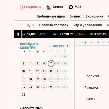
Подписка
Газета
MAX
Глобальные идеи
Бизнес
Экономика
ВЕДЫ
Правила торговли
Идеи управления
Г
Глобальные идеи
Бизнес
Экономик
8%
↓
CNY Бирж.
12,198
+0,97%
↑
IMOEX
2 278,82
-0,31%
↓
RTSI
881,83
-0,
Ситуация на топл
КАЛЕНДАРЬ
Август
СОБЫТИЙ
Пн
Вт
Ср
Чт
Пт
Сб
Вс
1
2
3
4
5
6
7
8
9
10
11
12
13
14
15
16
Подписка
17
18
19
20
21
22
23
24
25
26
27
28
29
30
Реклама
31
РФРИТ
7 августа 2026