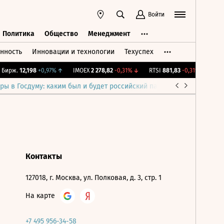
Войти
Политика
Общество
Менеджмент
нность
Инновации и технологии
Техуспех
ть
Политика
Общество
Менеджмент
Бирж.
12,198
+0,97%
↑
IMOEX
2 278,82
-0,31%
↓
RTSI
881,83
-0,31%
↓
RGB
ры в Госдуму: каким был и будет российский парламент
Война н
Контакты
127018, г. Москва, ул. Полковая, д. 3, стр. 1
На карте
+7 495 956-34-58