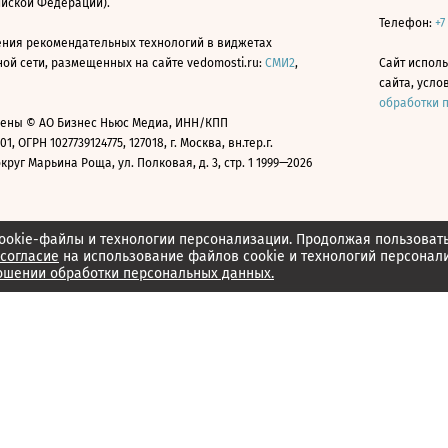
ийской Федерации).
Телефон:
+7
ния рекомендательных технологий в виджетах
й сети, размещенных на сайте vedomosti.ru:
СМИ2
,
Сайт испол
сайта, усл
обработки 
ены © АО Бизнес Ньюс Медиа, ИНН/КПП
01, ОГРН 1027739124775, 127018, г. Москва, вн.тер.г.
уг Марьина Роща, ул. Полковая, д. 3, стр. 1 1999—2026
ookie-файлы и технологии персонализации. Продолжая пользоват
согласие
на использование файлов cookie и технологий персонал
ошении обработки персональных данных.