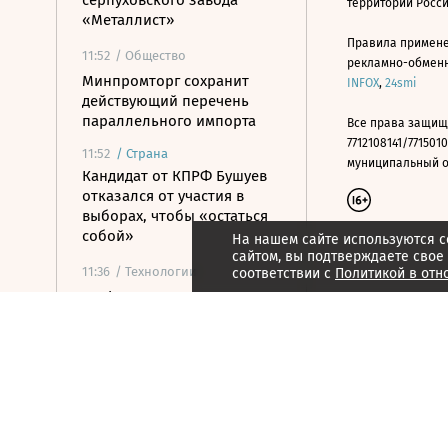
серпуховского завода
территории Росс
«Металлист»
Правила примене
11:52
/ Общество
рекламно-обменно
Минпромторг сохранит
INFOX
,
24smi
действующий перечень
параллельного импорта
Все права защищ
7712108141/7715010
11:52
/
Страна
муниципальный окр
Кандидат от КПРФ Бушуев
отказался от участия в
выборах, чтобы «остаться
собой»
На нашем сайте используются c
сайтом, вы подтверждаете свое
11:36
/ Технологии
соответствии с
Политикой в отн
В РФ определили первые
отрасли для
приоритетного внедрения
суверенных ИИ-моделей
11:35
/ Общество
ФСБ предупредила о новой
схеме мошенников с