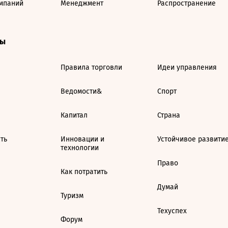
мпаний
Менеджмент
Распространение
ты
Правила торговли
Идеи управления
Ведомости&
Спорт
Капитал
Страна
ть
Инновации и
Устойчивое развити
технологии
Право
Как потратить
Думай
Туризм
Техуспех
Форум