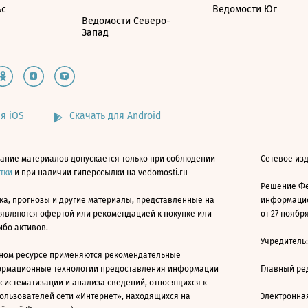
ьс
Ведомости Юг
Ведомости Северо-
Запад
я iOS
Скачать для Android
ание материалов допускается только при соблюдении
Сетевое изд
атки
и при наличии гиперссылки на vedomosti.ru
Решение Фе
ка, прогнозы и другие материалы, представленные на
информацио
 являются офертой или рекомендацией к покупке или
от 27 ноября
ибо активов.
Учредитель
ном ресурсе применяются рекомендательные
ормационные технологии предоставления информации
Главный ре
 систематизации и анализа сведений, относящихся к
ользователей сети «Интернет», находящихся на
Электронна