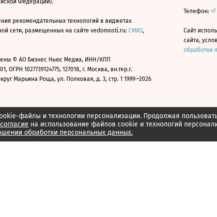
ийской Федерации).
Телефон:
+7
ния рекомендательных технологий в виджетах
й сети, размещенных на сайте vedomosti.ru:
СМИ2
,
Сайт испол
сайта, усл
обработки 
ены © АО Бизнес Ньюс Медиа, ИНН/КПП
01, ОГРН 1027739124775, 127018, г. Москва, вн.тер.г.
уг Марьина Роща, ул. Полковая, д. 3, стр. 1 1999—2026
ookie-файлы и технологии персонализации. Продолжая пользоват
согласие
на использование файлов cookie и технологий персонал
ошении обработки персональных данных.