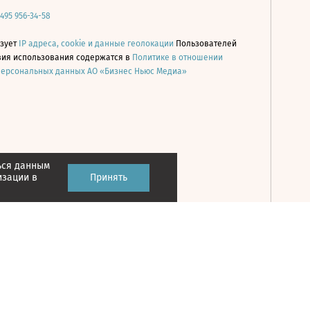
 495 956-34-58
ьзует
IP адреса, cookie и данные геолокации
Пользователей
овия использования содержатся в
Политике в отношении
персональных данных АО «Бизнес Ньюс Медиа»
ься данным
Принять
изации в