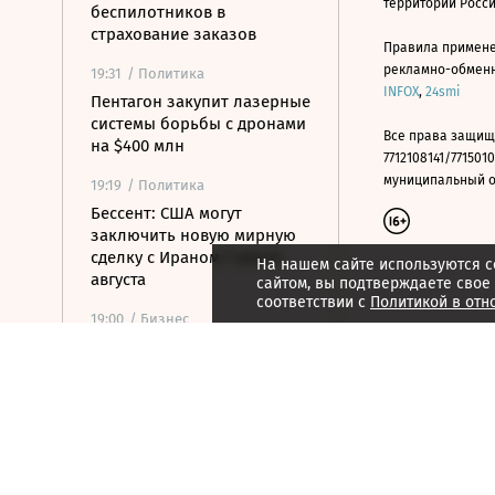
территории Росс
беспилотников в
страхование заказов
Правила примене
рекламно-обменно
19:31
/ Политика
INFOX
,
24smi
Пентагон закупит лазерные
системы борьбы с дронами
Все права защищ
на $400 млн
7712108141/7715010
муниципальный окр
19:19
/ Политика
Бессент: США могут
заключить новую мирную
сделку с Ираном 7 или 8
На нашем сайте используются c
августа
сайтом, вы подтверждаете свое
соответствии с
Политикой в отн
19:00
/ Бизнес
Аукцион по продаже
Рижского вокзала вновь не
состоялся
18:44
/ Политика
В Раде призвали Федорова
отправиться служить в ВСУ