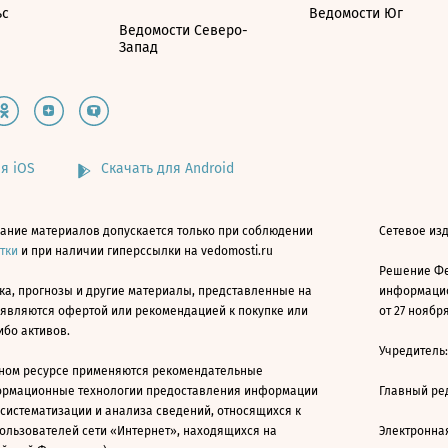
ьс
Ведомости Юг
Ведомости Северо-
Запад
я iOS
Скачать для Android
ание материалов допускается только при соблюдении
Сетевое изд
атки
и при наличии гиперссылки на vedomosti.ru
Решение Фе
ка, прогнозы и другие материалы, представленные на
информацио
 являются офертой или рекомендацией к покупке или
от 27 ноября
ибо активов.
Учредитель
ном ресурсе применяются рекомендательные
ормационные технологии предоставления информации
Главный ре
 систематизации и анализа сведений, относящихся к
ользователей сети «Интернет», находящихся на
Электронна