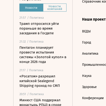
Справочник ко
Новости
Новости
компаний
21:57
/ Политика
Наши проек
Трамп отпросился уйти
пораньше во время
ВЕДЫ
заседания в Госдепе
21:32
/ Политика
Город
Пентагон планирует
провести испытания
Аналитика
системы «Золотой купол» в
конце 2026 года
Промышленнос
21:17
/ Политика
Наука
«Росатом» разрешил
китайской Sealegend
Shipping проход по СМП
Здоровье
20:51
/ Политика
Конференции
Минюст США поддержал
монастырь РПЦЗ в споре