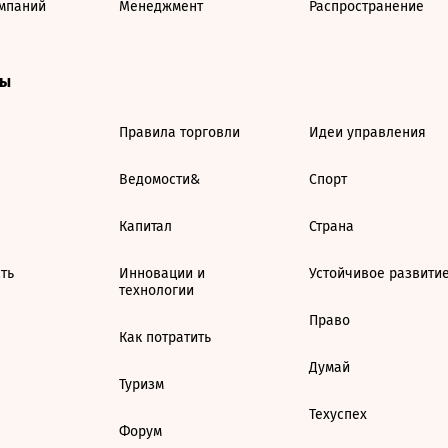
мпаний
Менеджмент
Распространение
ты
Правила торговли
Идеи управления
Ведомости&
Спорт
Капитал
Страна
ть
Инновации и
Устойчивое развити
технологии
Право
Как потратить
Думай
Туризм
Техуспех
Форум