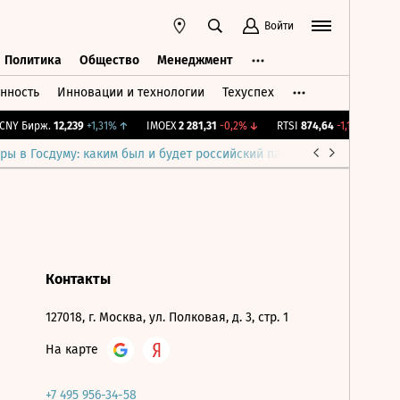
Войти
Политика
Общество
Менеджмент
нность
Инновации и технологии
Техуспех
ть
Политика
Общество
Менеджмент
NY Бирж.
12,239
+1,31%
↑
IMOEX
2 281,31
-0,2%
↓
RTSI
874,64
-1,12%
↓
RG
ры в Госдуму: каким был и будет российский парламент
Война н
Контакты
127018, г. Москва, ул. Полковая, д. 3, стр. 1
На карте
+7 495 956-34-58