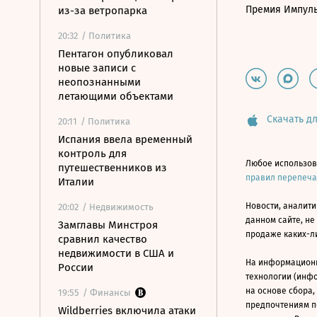
Премия Импул
из-за ветропарка
20:32
/ Политика
Пентагон опубликовал
новые записи с
неопознанными
летающими объектами
Скачать дл
20:11
/ Политика
Испания ввела временный
контроль для
Любое использов
путешественников из
правил перепеч
Италии
Новости, аналити
20:02
/ Недвижимость
данном сайте, не
Замглавы Минстроя
продаже каких-л
сравнил качество
недвижимости в США и
На информацион
России
технологии (инф
на основе сбора,
19:55
/ Финансы
предпочтениям п
Wildberries включила атаки