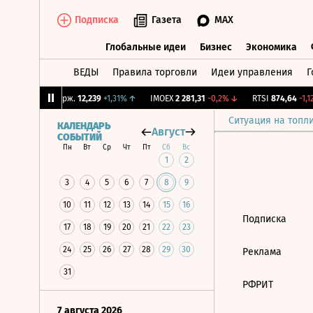
Подписка
Газета
MAX
Глобальные идеи
Бизнес
Экономика
ВЕДЫ
Правила торговли
Идеи управления
Г
Глобальные идеи
Бизнес
Экономик
2%
↓
CNY Бирж.
12,239
+1,31%
↑
IMOEX
2 281,31
-0,2%
↓
RTSI
874,64
-1,12
Ситуация на топл
КАЛЕНДАРЬ
Август
СОБЫТИЙ
Пн
Вт
Ср
Чт
Пт
Сб
Вс
1
2
3
4
5
6
7
8
9
10
11
12
13
14
15
16
Подписка
17
18
19
20
21
22
23
24
25
26
27
28
29
30
Реклама
31
РФРИТ
7 августа 2026