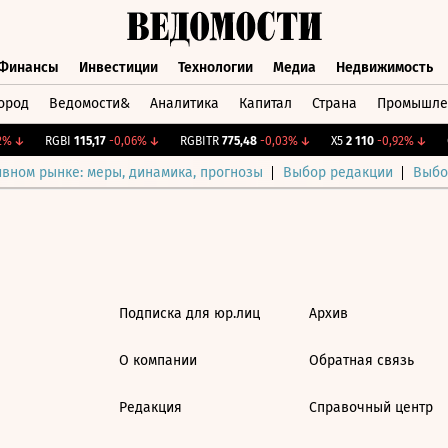
Финансы
Инвестиции
Технологии
Медиа
Недвижимость
ород
Ведомости&
Аналитика
Капитал
Страна
Промышле
а
Финансы
Инвестиции
Технологии
Медиа
Недвижимос
%
↓
RGBI
115,17
-0,06%
↓
RGBITR
775,48
-0,03%
↓
X5
2 110
-0,92%
↓
C
ивном рынке: меры, динамика, прогнозы
Выбор редакции
Выбо
Подписка для юр.лиц
Архив
О компании
Обратная связь
Редакция
Справочный центр