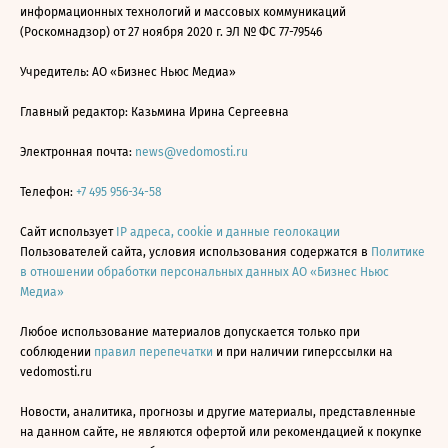
информационных технологий и массовых коммуникаций
(Роскомнадзор) от 27 ноября 2020 г. ЭЛ № ФС 77-79546
Учредитель: АО «Бизнес Ньюс Медиа»
Главный редактор: Казьмина Ирина Сергеевна
Электронная почта:
news@vedomosti.ru
Телефон:
+7 495 956-34-58
Сайт использует
IP адреса, cookie и данные геолокации
Пользователей сайта, условия использования содержатся в
Политике
в отношении обработки персональных данных АО «Бизнес Ньюс
Медиа»
Любое использование материалов допускается только при
соблюдении
правил перепечатки
и при наличии гиперссылки на
vedomosti.ru
Новости, аналитика, прогнозы и другие материалы, представленные
на данном сайте, не являются офертой или рекомендацией к покупке