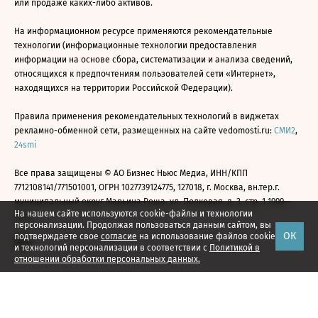
или продаже каких-либо активов.
На информационном ресурсе применяются рекомендательные
технологии (информационные технологии предоставления
информации на основе сбора, систематизации и анализа сведений,
относящихся к предпочтениям пользователей сети «Интернет»,
находящихся на территории Российской Федерации).
Правила применения рекомендательных технологий в виджетах
рекламно-обменной сети, размещенных на сайте vedomosti.ru:
СМИ2
,
24smi
Все права защищены © АО Бизнес Ньюс Медиа, ИНН/КПП
7712108141/771501001, ОГРН 1027739124775, 127018, г. Москва, вн.тер.г.
муниципальный округ Марьина Роща, ул. Полковая, д. 3, стр. 1 1999—
На нашем сайте используются cookie-файлы и технологии
2026
персонализации. Продолжая пользоваться данным сайтом, вы
ОК
подтверждаете свое
согласие
на использование файлов cookie
и технологий персонализации в соответствии с
Политикой в
отношении обработки персональных данных.