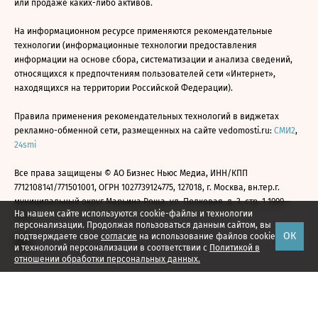
или продаже каких-либо активов.
На информационном ресурсе применяются рекомендательные
технологии (информационные технологии предоставления
информации на основе сбора, систематизации и анализа сведений,
относящихся к предпочтениям пользователей сети «Интернет»,
находящихся на территории Российской Федерации).
Правила применения рекомендательных технологий в виджетах
рекламно-обменной сети, размещенных на сайте vedomosti.ru:
СМИ2
,
24smi
Все права защищены © АО Бизнес Ньюс Медиа, ИНН/КПП
7712108141/771501001, ОГРН 1027739124775, 127018, г. Москва, вн.тер.г.
муниципальный округ Марьина Роща, ул. Полковая, д. 3, стр. 1 1999—
На нашем сайте используются cookie-файлы и технологии
2026
персонализации. Продолжая пользоваться данным сайтом, вы
ОК
подтверждаете свое
согласие
на использование файлов cookie
и технологий персонализации в соответствии с
Политикой в
отношении обработки персональных данных.