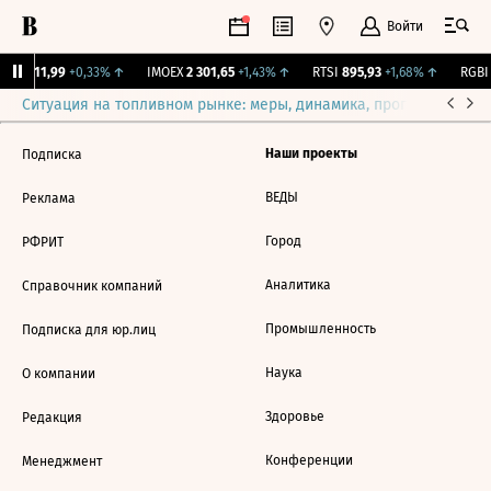
Войти
ирж.
11,99
+0,33%
↑
IMOEX
2 301,65
+1,43%
↑
RTSI
895,93
+1,68%
↑
RGBI
Ситуация на топливном рынке: меры, динамика, прогнозы
Выб
Наши проекты
Подписка
ВЕДЫ
Реклама
Город
РФРИТ
Аналитика
Справочник компаний
Промышленность
Подписка для юр.лиц
Наука
О компании
Здоровье
Редакция
Конференции
Менеджмент