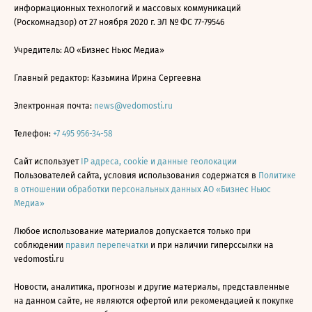
информационных технологий и массовых коммуникаций
(Роскомнадзор) от 27 ноября 2020 г. ЭЛ № ФС 77-79546
Учредитель: АО «Бизнес Ньюс Медиа»
Главный редактор: Казьмина Ирина Сергеевна
Электронная почта:
news@vedomosti.ru
Телефон:
+7 495 956-34-58
Сайт использует
IP адреса, cookie и данные геолокации
Пользователей сайта, условия использования содержатся в
Политике
в отношении обработки персональных данных АО «Бизнес Ньюс
Медиа»
Любое использование материалов допускается только при
соблюдении
правил перепечатки
и при наличии гиперссылки на
vedomosti.ru
Новости, аналитика, прогнозы и другие материалы, представленные
на данном сайте, не являются офертой или рекомендацией к покупке