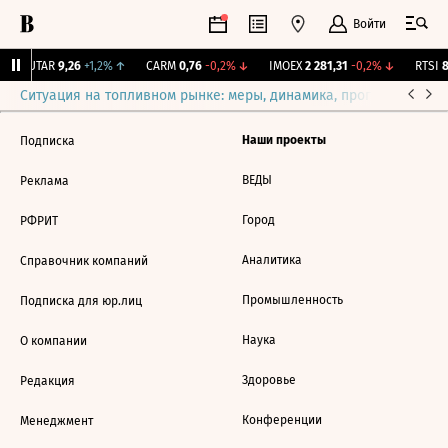
Войти
↑
UTAR
9,26
+1,2%
↑
CARM
0,76
-0,2%
↓
IMOEX
2 281,31
-0,2%
↓
RTSI
8
Ситуация на топливном рынке: меры, динамика, прогнозы
Выб
Наши проекты
Подписка
ВЕДЫ
Реклама
Город
РФРИТ
Аналитика
Справочник компаний
Промышленность
Подписка для юр.лиц
Наука
О компании
Здоровье
Редакция
Конференции
Менеджмент