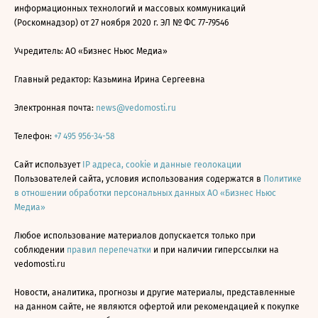
информационных технологий и массовых коммуникаций
(Роскомнадзор) от 27 ноября 2020 г. ЭЛ № ФС 77-79546
Учредитель: АО «Бизнес Ньюс Медиа»
Главный редактор: Казьмина Ирина Сергеевна
Электронная почта:
news@vedomosti.ru
Телефон:
+7 495 956-34-58
Сайт использует
IP адреса, cookie и данные геолокации
Пользователей сайта, условия использования содержатся в
Политике
в отношении обработки персональных данных АО «Бизнес Ньюс
Медиа»
Любое использование материалов допускается только при
соблюдении
правил перепечатки
и при наличии гиперссылки на
vedomosti.ru
Новости, аналитика, прогнозы и другие материалы, представленные
на данном сайте, не являются офертой или рекомендацией к покупке