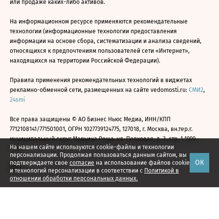
или продаже каких-либо активов.
На информационном ресурсе применяются рекомендательные
технологии (информационные технологии предоставления
информации на основе сбора, систематизации и анализа сведений,
относящихся к предпочтениям пользователей сети «Интернет»,
находящихся на территории Российской Федерации).
Правила применения рекомендательных технологий в виджетах
рекламно-обменной сети, размещенных на сайте vedomosti.ru:
СМИ2
,
24smi
Все права защищены © АО Бизнес Ньюс Медиа, ИНН/КПП
7712108141/771501001, ОГРН 1027739124775, 127018, г. Москва, вн.тер.г.
муниципальный округ Марьина Роща, ул. Полковая, д. 3, стр. 1 1999—
На нашем сайте используются cookie-файлы и технологии
2026
персонализации. Продолжая пользоваться данным сайтом, вы
ОК
подтверждаете свое
согласие
на использование файлов cookie
и технологий персонализации в соответствии с
Политикой в
отношении обработки персональных данных.