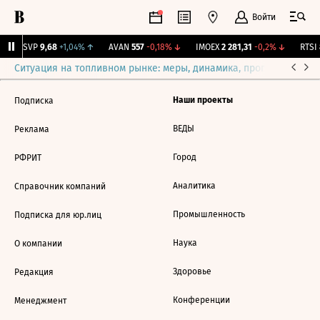
Войти
BISVP
9,68
+1,04%
↑
AVAN
557
-0,18%
↓
IMOEX
2 281,31
-0,2%
↓
RTSI
Ситуация на топливном рынке: меры, динамика, прогнозы
Выб
Наши проекты
Подписка
ВЕДЫ
Реклама
Город
РФРИТ
Аналитика
Справочник компаний
Промышленность
Подписка для юр.лиц
Наука
О компании
Здоровье
Редакция
Конференции
Менеджмент