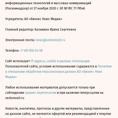
информационных технологий и массовых коммуникаций
(Роскомнадзор) от 27 ноября 2020 г. ЭЛ № ФС 77-79546
Учредитель: АО «Бизнес Ньюс Медиа»
Главный редактор: Казьмина Ирина Сергеевна
Электронная почта:
news@vedomosti.ru
Телефон:
+7 495 956-34-58
Сайт использует
IP адреса, cookie и данные геолокации
Пользователей сайта, условия использования содержатся в
Политике
в отношении обработки персональных данных АО «Бизнес Ньюс
Медиа»
Любое использование материалов допускается только при
соблюдении
правил перепечатки
и при наличии гиперссылки на
vedomosti.ru
Новости, аналитика, прогнозы и другие материалы, представленные
на данном сайте, не являются офертой или рекомендацией к покупке