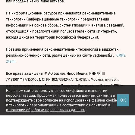
или продаже каких-либо активов.
На информационном ресурсе применяются рекомендательные
технологии (информационные технологии предоставления
информации на основе сбора, систематизации и анализа сведений,
относящихся к предпочтениям пользователей сети «Интернет»,
находящихся на территории Российской Федерации).
Правила применения рекомендательных технологий в виджетах
рекламно-обменной сети, размещенных на сайте vedomosti.ru:
СМИ2
,
24smi
Все права защищены © АО Бизнес Ньюс Медиа, ИНН/КПП
7712108141/771501001, ОГРН 1027739124775, 127018, г. Москва, вн.тер.г.
муниципальный округ Марьина Роща, ул. Полковая, д. 3, стр. 1 1999—
На нашем сайте используются cookie-файлы и технологии
2026
персонализации. Продолжая пользоваться данным сайтом, вы
ОК
подтверждаете свое
согласие
на использование файлов cookie
и технологий персонализации в соответствии с
Политикой в
отношении обработки персональных данных.