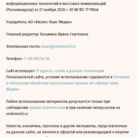
информационных технологий и массовых коммуникаций
(Роскомнадзор) от 27 ноября 2020 г. ЭЛ № ФС 77-79546
Учредитель: АО «Бизнес Ньюс Медиа»
Главный редактор: Казьмина Ирина Сергеевна
Электронная почта:
news@vedomosti.ru
Телефон:
+7 495 956-34-58
Сайт использует
IP адреса, cookie и данные геолокации
Пользователей сайта, условия использования содержатся в
Политике
в отношении обработки персональных данных АО «Бизнес Ньюс
Медиа»
Любое использование материалов допускается только при
соблюдении
правил перепечатки
и при наличии гиперссылки на
vedomosti.ru
Новости, аналитика, прогнозы и другие материалы, представленные
на данном сайте, не являются офертой или рекомендацией к покупке