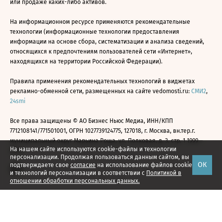
или продаже каких-либо активов.
На информационном ресурсе применяются рекомендательные
технологии (информационные технологии предоставления
информации на основе сбора, систематизации и анализа сведений,
относящихся к предпочтениям пользователей сети «Интернет»,
находящихся на территории Российской Федерации).
Правила применения рекомендательных технологий в виджетах
рекламно-обменной сети, размещенных на сайте vedomosti.ru:
СМИ2
,
24smi
Все права защищены © АО Бизнес Ньюс Медиа, ИНН/КПП
7712108141/771501001, ОГРН 1027739124775, 127018, г. Москва, вн.тер.г.
муниципальный округ Марьина Роща, ул. Полковая, д. 3, стр. 1 1999—
На нашем сайте используются cookie-файлы и технологии
2026
персонализации. Продолжая пользоваться данным сайтом, вы
ОК
подтверждаете свое
согласие
на использование файлов cookie
и технологий персонализации в соответствии с
Политикой в
отношении обработки персональных данных.