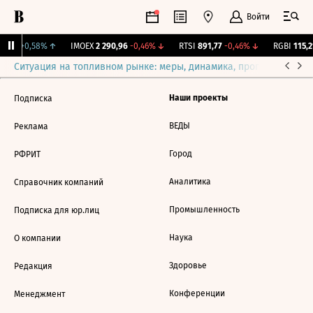
Войти
,059
+0,58%
↑
IMOEX
2 290,96
-0,46%
↓
RTSI
891,77
-0,46%
↓
RGBI
115,21
Ситуация на топливном рынке: меры, динамика, прогнозы
Выб
Наши проекты
Подписка
ВЕДЫ
Реклама
Город
РФРИТ
Аналитика
Справочник компаний
Промышленность
Подписка для юр.лиц
Наука
О компании
Здоровье
Редакция
Конференции
Менеджмент