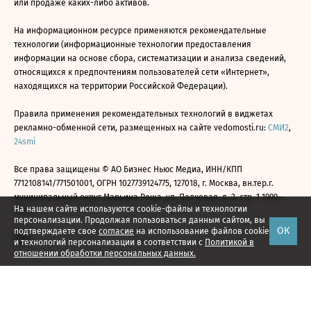
или продаже каких-либо активов.
На информационном ресурсе применяются рекомендательные
технологии (информационные технологии предоставления
информации на основе сбора, систематизации и анализа сведений,
относящихся к предпочтениям пользователей сети «Интернет»,
находящихся на территории Российской Федерации).
Правила применения рекомендательных технологий в виджетах
рекламно-обменной сети, размещенных на сайте vedomosti.ru:
СМИ2
,
24smi
Все права защищены © АО Бизнес Ньюс Медиа, ИНН/КПП
7712108141/771501001, ОГРН 1027739124775, 127018, г. Москва, вн.тер.г.
муниципальный округ Марьина Роща, ул. Полковая, д. 3, стр. 1 1999—
На нашем сайте используются cookie-файлы и технологии
2026
персонализации. Продолжая пользоваться данным сайтом, вы
ОК
подтверждаете свое
согласие
на использование файлов cookie
и технологий персонализации в соответствии с
Политикой в
отношении обработки персональных данных.