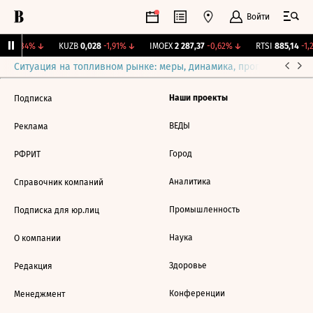
Войти
46
-1,84%
↓
KUZB
0,028
-1,91%
↓
IMOEX
2 287,37
-0,62%
↓
RTSI
885,14
-1,
Ситуация на топливном рынке: меры, динамика, прогнозы
Выб
Наши проекты
Подписка
ВЕДЫ
Реклама
Город
РФРИТ
Аналитика
Справочник компаний
Промышленность
Подписка для юр.лиц
Наука
О компании
Здоровье
Редакция
Конференции
Менеджмент