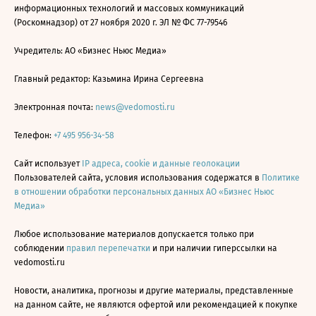
информационных технологий и массовых коммуникаций
(Роскомнадзор) от 27 ноября 2020 г. ЭЛ № ФС 77-79546
Учредитель: АО «Бизнес Ньюс Медиа»
Главный редактор: Казьмина Ирина Сергеевна
Электронная почта:
news@vedomosti.ru
Телефон:
+7 495 956-34-58
Сайт использует
IP адреса, cookie и данные геолокации
Пользователей сайта, условия использования содержатся в
Политике
в отношении обработки персональных данных АО «Бизнес Ньюс
Медиа»
Любое использование материалов допускается только при
соблюдении
правил перепечатки
и при наличии гиперссылки на
vedomosti.ru
Новости, аналитика, прогнозы и другие материалы, представленные
на данном сайте, не являются офертой или рекомендацией к покупке