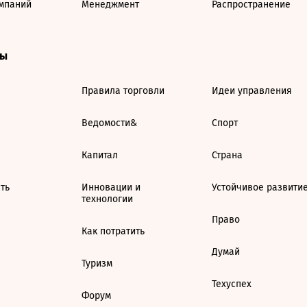
мпаний
Менеджмент
Распространение
ты
Правила торговли
Идеи управления
Ведомости&
Спорт
Капитал
Страна
ть
Инновации и
Устойчивое развити
технологии
Право
Как потратить
Думай
Туризм
Техуспех
Форум