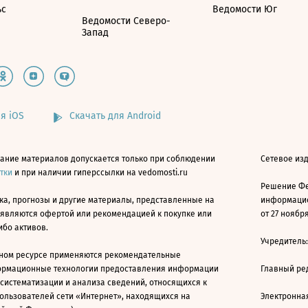
ьс
Ведомости Юг
Ведомости Северо-
Запад
я iOS
Скачать для Android
ание материалов допускается только при соблюдении
Сетевое изд
атки
и при наличии гиперссылки на vedomosti.ru
Решение Фе
ка, прогнозы и другие материалы, представленные на
информацио
 являются офертой или рекомендацией к покупке или
от 27 ноября
ибо активов.
Учредитель
ном ресурсе применяются рекомендательные
ормационные технологии предоставления информации
Главный ре
 систематизации и анализа сведений, относящихся к
ользователей сети «Интернет», находящихся на
Электронна