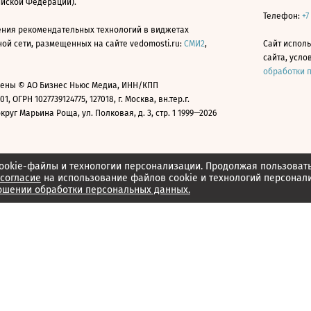
ийской Федерации).
Телефон:
+7
ния рекомендательных технологий в виджетах
й сети, размещенных на сайте vedomosti.ru:
СМИ2
,
Сайт испол
сайта, усл
обработки 
ены © АО Бизнес Ньюс Медиа, ИНН/КПП
01, ОГРН 1027739124775, 127018, г. Москва, вн.тер.г.
уг Марьина Роща, ул. Полковая, д. 3, стр. 1 1999—2026
ookie-файлы и технологии персонализации. Продолжая пользоват
согласие
на использование файлов cookie и технологий персонал
ошении обработки персональных данных.