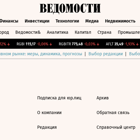
Финансы
Инвестиции
Технологии
Медиа
Недвижимость
ород
Ведомости&
Аналитика
Капитал
Страна
Промышле
а
Финансы
Инвестиции
Технологии
Медиа
Недвижимос
2%
↓
RGBI
115,17
-0,06%
↓
RGBITR
775,48
-0,03%
↓
AFLT
35,49
-1,93%
↓
ивном рынке: меры, динамика, прогнозы
Выбор редакции
Выбо
Подписка для юр.лиц
Архив
О компании
Обратная связь
Редакция
Справочный центр