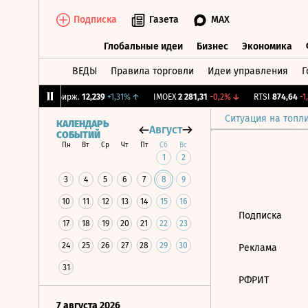
Подписка
Газета
MAX
Глобальные идеи
Бизнес
Экономика
ВЕДЫ
Правила торговли
Идеи управления
Г
Глобальные идеи
Бизнес
Экономик
93%
↓
CNY Бирж.
12,239
+1,31%
↑
IMOEX
2 281,31
-0,2%
↓
RTSI
874,64
-1,1
Ситуация на топл
КАЛЕНДАРЬ
Август
СОБЫТИЙ
Пн
Вт
Ср
Чт
Пт
Сб
Вс
1
2
3
4
5
6
7
8
9
10
11
12
13
14
15
16
Подписка
17
18
19
20
21
22
23
24
25
26
27
28
29
30
Реклама
31
РФРИТ
7 августа 2026