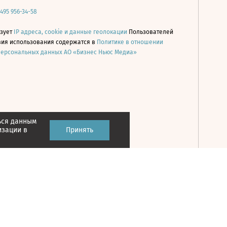
 495 956-34-58
ьзует
IP адреса, cookie и данные геолокации
Пользователей
овия использования содержатся в
Политике в отношении
персональных данных АО «Бизнес Ньюс Медиа»
ься данным
Принять
изации в