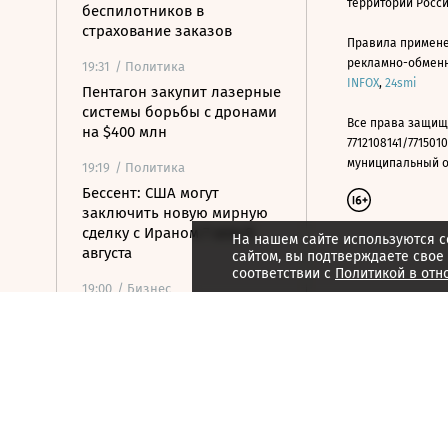
территории Росс
беспилотников в
страхование заказов
Правила примене
рекламно-обменно
19:31
/ Политика
INFOX
,
24smi
Пентагон закупит лазерные
системы борьбы с дронами
Все права защищ
на $400 млн
7712108141/7715010
муниципальный окр
19:19
/ Политика
Бессент: США могут
заключить новую мирную
сделку с Ираном 7 или 8
На нашем сайте используются c
августа
сайтом, вы подтверждаете свое
соответствии с
Политикой в отн
19:00
/ Бизнес
Аукцион по продаже
Рижского вокзала вновь не
состоялся
18:44
/ Политика
В Раде призвали Федорова
отправиться служить в ВСУ