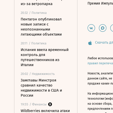
Премия Импул
из-за ветропарка
20:32
/ Политика
Пентагон опубликовал
новые записи с
неопознанными
летающими объектами
Скачать дл
20:11
/ Политика
Испания ввела временный
контроль для
Любое использов
путешественников из
правил перепеч
Италии
Новости, аналити
20:02
/ Недвижимость
данном сайте, не
Замглавы Минстроя
продаже каких-л
сравнил качество
недвижимости в США и
На информацион
России
технологии (инф
на основе сбора,
19:55
/ Финансы
предпочтениям п
Wildberries включила атаки