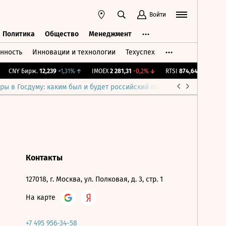
Войти
Политика
Общество
Менеджмент
нность
Инновации и технологии
Техуспех
ть
Политика
Общество
Менеджмент
CNY Бирж.
12,239
+1,31%
↑
IMOEX
2 281,31
-0,2%
↓
RTSI
874,64
-1,12%
↓
ры в Госдуму: каким был и будет российский парламент
Война н
Контакты
127018, г. Москва, ул. Полковая, д. 3, стр. 1
На карте
+7 495 956-34-58