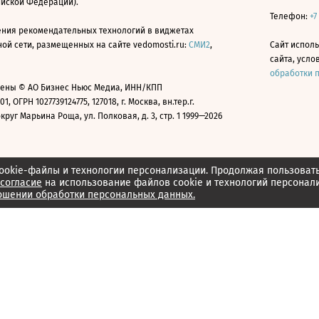
ийской Федерации).
Телефон:
+7
ния рекомендательных технологий в виджетах
й сети, размещенных на сайте vedomosti.ru:
СМИ2
,
Сайт испол
сайта, усл
обработки 
ены © АО Бизнес Ньюс Медиа, ИНН/КПП
01, ОГРН 1027739124775, 127018, г. Москва, вн.тер.г.
уг Марьина Роща, ул. Полковая, д. 3, стр. 1 1999—2026
ookie-файлы и технологии персонализации. Продолжая пользоват
согласие
на использование файлов cookie и технологий персонал
ошении обработки персональных данных.