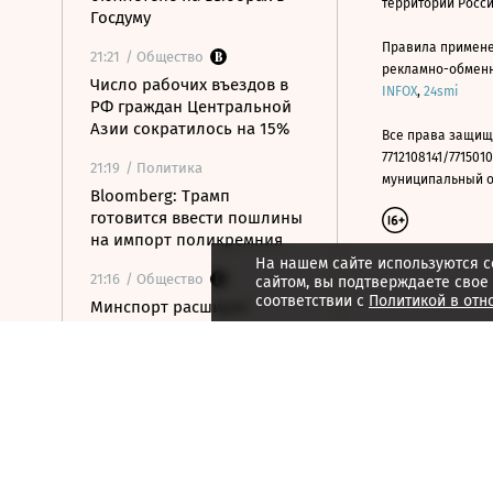
территории Росс
Госдуму
Правила примене
21:21
/ Общество
рекламно-обменно
Число рабочих въездов в
INFOX
,
24smi
РФ граждан Центральной
Азии сократилось на 15%
Все права защищ
7712108141/7715010
21:19
/ Политика
муниципальный окр
Bloomberg: Трамп
готовится ввести пошлины
на импорт поликремния
На нашем сайте используются c
21:16
/ Общество
сайтом, вы подтверждаете свое
соответствии с
Политикой в отн
Минспорт расширит
перечень спортивных
организаций для
налогового вычета
21:10
/ Экономика
Почему нефтегазовые
доходы бюджета в июле
достигли максимума с