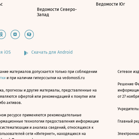
ьс
Ведомости Юг
Ведомости Северо-
Запад
я iOS
Скачать для Android
ание материалов допускается только при соблюдении
Сетевое изд
атки
и при наличии гиперссылки на vedomosti.ru
Решение Фе
ка, прогнозы и другие материалы, представленные на
информацио
 являются офертой или рекомендацией к покупке или
от 27 ноября
ибо активов.
Учредитель
ном ресурсе применяются рекомендательные
ормационные технологии предоставления информации
Главный ре
 систематизации и анализа сведений, относящихся к
ользователей сети «Интернет», находящихся на
Электронна