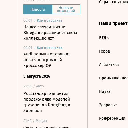
Справочник ко
Новости
Новости
компаний
00:09
/
Как потратить
Наши проек
На все случаи жизни:
Bluegame расширяет свою
ВЕДЫ
коллекцию яхт
00:09
/
Как потратить
Город
Audi повышает ставки:
показан огромный
Аналитика
кроссовер Q9
5 августа 2026
Промышленнос
21:55
/ Авто
Наука
Росстандарт запретил
продажу ряда моделей
грузовиков Dongfeng и
Здоровье
Zoomlion
Конференции
21:43
/ Медиа