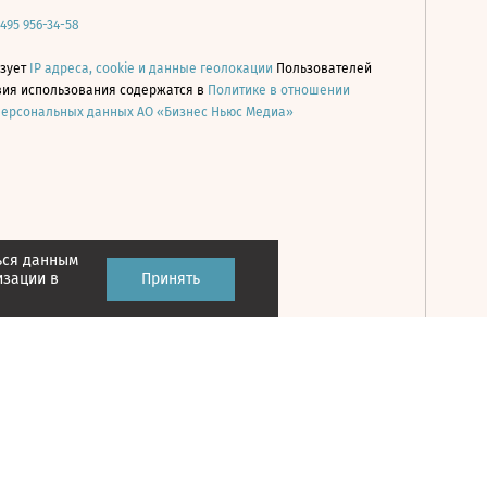
 495 956-34-58
ьзует
IP адреса, cookie и данные геолокации
Пользователей
овия использования содержатся в
Политике в отношении
персональных данных АО «Бизнес Ньюс Медиа»
ься данным
Принять
изации в