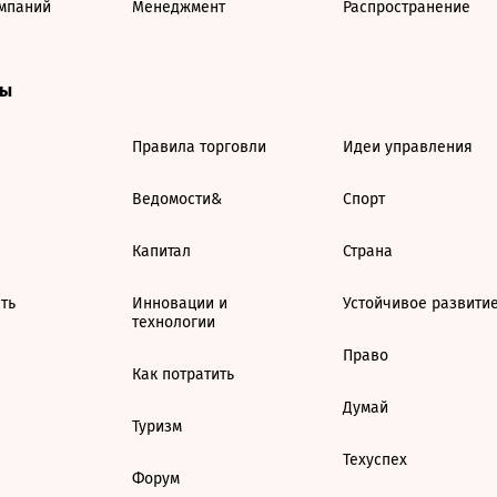
мпаний
Менеджмент
Распространение
ты
Правила торговли
Идеи управления
Ведомости&
Спорт
Капитал
Страна
ть
Инновации и
Устойчивое развити
технологии
Право
Как потратить
Думай
Туризм
Техуспех
Форум