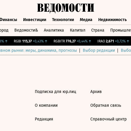
Финансы
Инвестиции
Технологии
Медиа
Недвижимость
ород
Ведомости&
Аналитика
Капитал
Страна
Промышле
а
Финансы
Инвестиции
Технологии
Медиа
Недвижимос
%
↑
RGBI
115,37
+0,43%
↑
RGBITR
776,27
+0,44%
↑
IRAO
2,671
+0,72%
↑
ивном рынке: меры, динамика, прогнозы
Выбор редакции
Выбо
Подписка для юр.лиц
Архив
О компании
Обратная связь
Редакция
Справочный центр