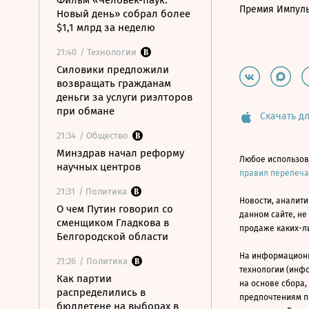
Фильм «Человек-паук:
Премия Импул
Новый день» собрал более
$1,1 млрд за неделю
21:40
/ Технологии
Силовики предложили
возвращать гражданам
деньги за услуги риэлторов
при обмане
Скачать дл
21:34
/ Общество
Минздрав начал реформу
Любое использов
научных центров
правил перепеч
21:31
/ Политика
Новости, аналити
О чем Путин говорил со
данном сайте, не
сменщиком Гладкова в
продаже каких-л
Белгородской области
На информацион
21:26
/ Политика
технологии (инф
Как партии
на основе сбора,
распределились в
предпочтениям п
бюллетене на выборах в