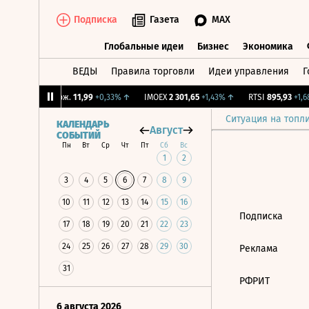
Подписка
Газета
MAX
Глобальные идеи
Бизнес
Экономика
ВЕДЫ
Правила торговли
Идеи управления
Г
Глобальные идеи
Бизнес
Экономик
%
↑
CNY Бирж.
11,99
+0,33%
↑
IMOEX
2 301,65
+1,43%
↑
RTSI
895,93
+1,68
Ситуация на топл
КАЛЕНДАРЬ
Август
СОБЫТИЙ
Пн
Вт
Ср
Чт
Пт
Сб
Вс
1
2
3
4
5
6
7
8
9
10
11
12
13
14
15
16
Подписка
17
18
19
20
21
22
23
24
25
26
27
28
29
30
Реклама
31
РФРИТ
6 августа 2026