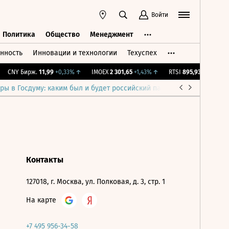
Войти
Политика
Общество
Менеджмент
нность
Инновации и технологии
Техуспех
ть
Политика
Общество
Менеджмент
CNY Бирж.
11,99
+0,33%
↑
IMOEX
2 301,65
+1,43%
↑
RTSI
895,93
+1,68%
↑
ры в Госдуму: каким был и будет российский парламент
Война н
Контакты
127018, г. Москва, ул. Полковая, д. 3, стр. 1
На карте
+7 495 956-34-58