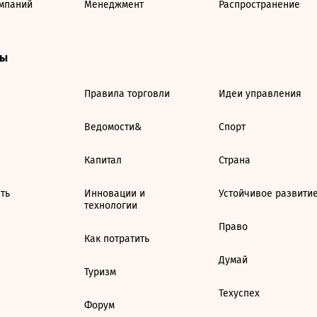
мпаний
Менеджмент
Распространение
ты
Правила торговли
Идеи управления
Ведомости&
Спорт
Капитал
Страна
ть
Инновации и
Устойчивое развити
технологии
Право
Как потратить
Думай
Туризм
Техуспех
Форум