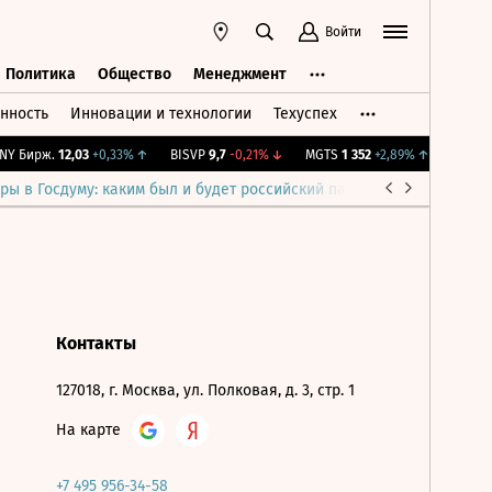
Войти
Политика
Общество
Менеджмент
нность
Инновации и технологии
Техуспех
ть
Политика
Общество
Менеджмент
Y Бирж.
12,03
+0,33%
↑
BISVP
9,7
-0,21%
↓
MGTS
1 352
+2,89%
↑
IMOEX
2
ры в Госдуму: каким был и будет российский парламент
Война н
Контакты
127018, г. Москва, ул. Полковая, д. 3, стр. 1
На карте
+7 495 956-34-58