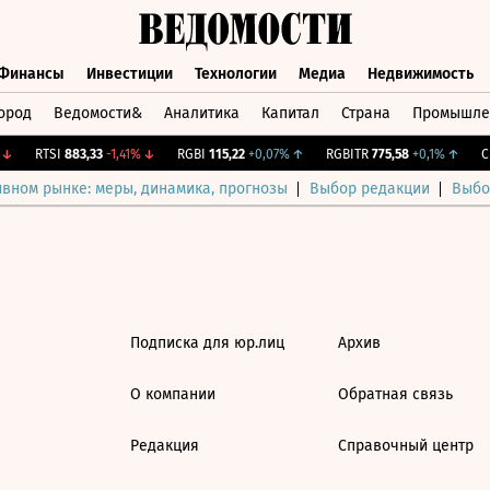
Финансы
Инвестиции
Технологии
Медиа
Недвижимость
ород
Ведомости&
Аналитика
Капитал
Страна
Промышле
а
Финансы
Инвестиции
Технологии
Медиа
Недвижимос
↓
RTSI
883,33
-1,41%
↓
RGBI
115,22
+0,07%
↑
RGBITR
775,58
+0,1%
↑
CN
ивном рынке: меры, динамика, прогнозы
Выбор редакции
Выбо
Подписка для юр.лиц
Архив
О компании
Обратная связь
Редакция
Справочный центр