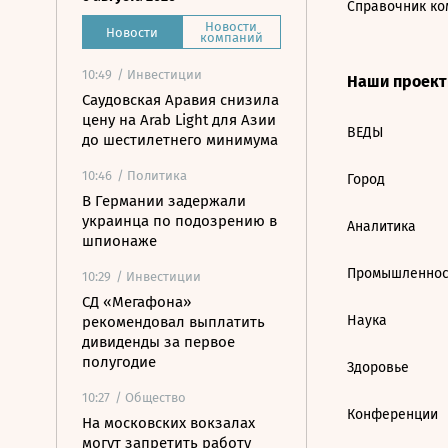
Справочник ко
Новости
Новости
компаний
10:49
/ Инвестиции
Наши проек
Саудовская Аравия снизила
цену на Arab Light для Азии
ВЕДЫ
до шестилетнего минимума
10:46
/ Политика
Город
В Германии задержали
украинца по подозрению в
Аналитика
шпионаже
Промышленнос
10:29
/ Инвестиции
СД «Мегафона»
Наука
рекомендовал выплатить
дивиденды за первое
полугодие
Здоровье
10:27
/ Общество
Конференции
На московских вокзалах
могут запретить работу