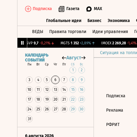
Подписка
Газета
MAX
Глобальные идеи
Бизнес
Экономика
ВЕДЫ
Правила торговли
Идеи управления
Г
Глобальные идеи
Бизнес
Экономик
+0,33%
↑
BISVP
9,7
-0,21%
↓
MGTS
1 352
+2,89%
↑
IMOEX
2 269,28
-1,41%
Ситуация на топл
КАЛЕНДАРЬ
Август
СОБЫТИЙ
Пн
Вт
Ср
Чт
Пт
Сб
Вс
1
2
3
4
5
6
7
8
9
10
11
12
13
14
15
16
Подписка
17
18
19
20
21
22
23
24
25
26
27
28
29
30
Реклама
31
РФРИТ
6 августа 2026