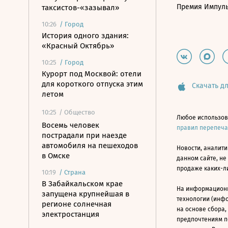
Премия Импул
таксистов-«зазывал»
10:26
/
Город
История одного здания:
«Красный Октябрь»
10:25
/
Город
Курорт под Москвой: отели
для короткого отпуска этим
Скачать дл
летом
10:25
/ Общество
Любое использов
Восемь человек
правил перепеч
пострадали при наезде
автомобиля на пешеходов
Новости, аналити
в Омске
данном сайте, не
продаже каких-л
10:19
/
Страна
В Забайкальском крае
На информацион
запущена крупнейшая в
технологии (инф
регионе солнечная
на основе сбора,
электростанция
предпочтениям п