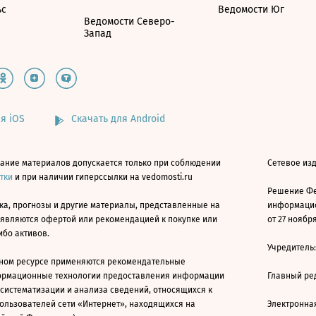
ьс
Ведомости Юг
Ведомости Северо-
Запад
я iOS
Скачать для Android
ание материалов допускается только при соблюдении
Сетевое изд
атки
и при наличии гиперссылки на vedomosti.ru
Решение Фе
ка, прогнозы и другие материалы, представленные на
информацио
 являются офертой или рекомендацией к покупке или
от 27 ноября
ибо активов.
Учредитель
ном ресурсе применяются рекомендательные
ормационные технологии предоставления информации
Главный ре
 систематизации и анализа сведений, относящихся к
ользователей сети «Интернет», находящихся на
Электронна