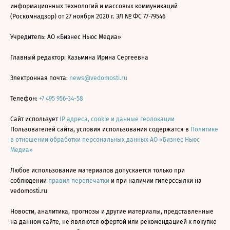
информационных технологий и массовых коммуникаций
(Роскомнадзор) от 27 ноября 2020 г. ЭЛ № ФС 77-79546
Учредитель: АО «Бизнес Ньюс Медиа»
Главный редактор: Казьмина Ирина Сергеевна
Электронная почта:
news@vedomosti.ru
Телефон:
+7 495 956-34-58
Сайт использует
IP адреса, cookie и данные геолокации
Пользователей сайта, условия использования содержатся в
Политике
в отношении обработки персональных данных АО «Бизнес Ньюс
Медиа»
Любое использование материалов допускается только при
соблюдении
правил перепечатки
и при наличии гиперссылки на
vedomosti.ru
Новости, аналитика, прогнозы и другие материалы, представленные
на данном сайте, не являются офертой или рекомендацией к покупке