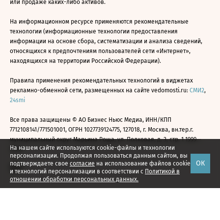
или продаже каких-либо активов.
На информационном ресурсе применяются рекомендательные
технологии (информационные технологии предоставления
информации на основе сбора, систематизации и анализа сведений,
относящихся к предпочтениям пользователей сети «Интернет»,
находящихся на территории Российской Федерации).
Правила применения рекомендательных технологий в виджетах
рекламно-обменной сети, размещенных на сайте vedomosti.ru:
СМИ2
,
24smi
Все права защищены © АО Бизнес Ньюс Медиа, ИНН/КПП
7712108141/771501001, ОГРН 1027739124775, 127018, г. Москва, вн.тер.г.
муниципальный округ Марьина Роща, ул. Полковая, д. 3, стр. 1 1999—
На нашем сайте используются cookie-файлы и технологии
2026
персонализации. Продолжая пользоваться данным сайтом, вы
ОК
подтверждаете свое
согласие
на использование файлов cookie
и технологий персонализации в соответствии с
Политикой в
отношении обработки персональных данных.