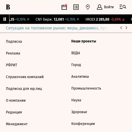
Войти
BI
115,35
+0,18%
↑
CNY Бирж.
12,081
+0,76%
↑
IMOEX
2 285,88
-0,69%
↓
R
Ситуация на топливном рынке: меры, динамика, прогнозы
Выб
Наши проекты
Подписка
ВЕДЫ
Реклама
Город
РФРИТ
Аналитика
Справочник компаний
Промышленность
Подписка для юр.лиц
Наука
О компании
Здоровье
Редакция
Конференции
Менеджмент