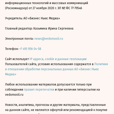
информационных технологий и массовых коммуникаций
(Роскомнадзор) от 27 ноября 2020 г. ЭЛ № ФС 77-79546
Учредитель: АО «Бизнес Ньюс Медиа»
Главный редактор: Казьмина Ирина Сергеевна
Электронная почта:
news@vedomosti.ru
Телефон:
+7 495 956-34-58
Сайт использует
IP адреса, cookie и данные геолокации
Пользователей сайта, условия использования содержатся в
Политике
в отношении обработки персональных данных АО «Бизнес Ньюс
Медиа»
Любое использование материалов допускается только при
соблюдении
правил перепечатки
и при наличии гиперссылки на
vedomosti.ru
Новости, аналитика, прогнозы и другие материалы, представленные
на данном сайте, не являются офертой или рекомендацией к покупке