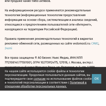
или продаже каких-либо активов.
На информационном ресурсе применяются рекомендательные
технологии (информационные технологии предоставления
информации на основе сбора, систематизации и анализа сведений,
относящихся к предпочтениям пользователей сети «Интернет»,
находящихся на территории Российской Федерации).
Правила применения рекомендательных технологий в виджетах
рекламно-обменной сети, размещенных на сайте vedomosti.ru:
СМИ2
,
24smi
Все права защищены © АО Бизнес Ньюс Медиа, ИНН/КПП
7712108141/771501001, ОГРН 1027739124775, 127018, г. Москва, вн.тер.г.
муниципальный округ Марьина Роща, ул. Полковая, д. 3, стр. 1 1999—
На нашем сайте используются cookie-файлы и технологии
2026
персонализации. Продолжая пользоваться данным сайтом, вы
ОК
подтверждаете свое
согласие
на использование файлов cookie
и технологий персонализации в соответствии с
Политикой в
отношении обработки персональных данных.