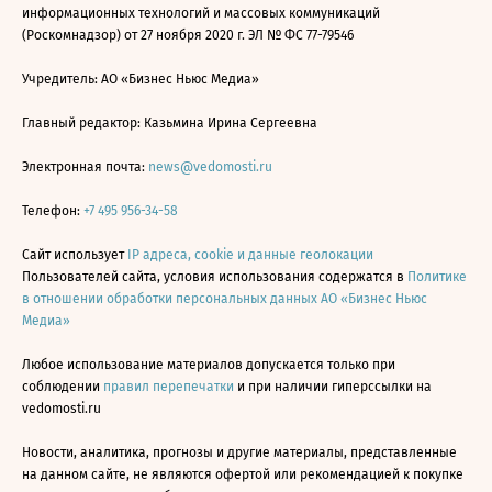
информационных технологий и массовых коммуникаций
(Роскомнадзор) от 27 ноября 2020 г. ЭЛ № ФС 77-79546
Учредитель: АО «Бизнес Ньюс Медиа»
Главный редактор: Казьмина Ирина Сергеевна
Электронная почта:
news@vedomosti.ru
Телефон:
+7 495 956-34-58
Сайт использует
IP адреса, cookie и данные геолокации
Пользователей сайта, условия использования содержатся в
Политике
в отношении обработки персональных данных АО «Бизнес Ньюс
Медиа»
Любое использование материалов допускается только при
соблюдении
правил перепечатки
и при наличии гиперссылки на
vedomosti.ru
Новости, аналитика, прогнозы и другие материалы, представленные
на данном сайте, не являются офертой или рекомендацией к покупке