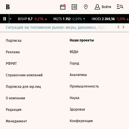
Войти
,45%
↑
BISVP
9,7
-0,21%
↓
MGTS
1 352
+2,89%
↑
IMOEX
2 269,56
-1,39%
↓
Ситуация на топливном рынке: меры, динамика, прогнозы
Выб
Наши проекты
Подписка
ВЕДЫ
Реклама
Город
РФРИТ
Аналитика
Справочник компаний
Промышленность
Подписка для юр.лиц
Наука
О компании
Здоровье
Редакция
Конференции
Менеджмент