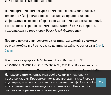
или продаже каких-либо активов.
На информационном ресурсе применяются рекомендательные
технологии (информационные технологии предоставления
информации на основе сбора, систематизации и анализа сведений,
относящихся к предпочтениям пользователей сети «Интернет»,
находящихся на территории Российской Федерации).
Правила применения рекомендательных технологий в виджетах
рекламно-обменной сети, размещенных на сайте vedomosti.ru:
СМИ2
,
24smi
Все права защищены © АО Бизнес Ньюс Медиа, ИНН/КПП
7712108141/771501001, ОГРН 1027739124775, 127018, г. Москва, вн.тер.г.
муниципальный округ Марьина Роща, ул. Полковая, д. 3, стр. 1 1999—
На нашем сайте используются cookie-файлы и технологии
2026
персонализации. Продолжая пользоваться данным сайтом, вы
ОК
подтверждаете свое
согласие
на использование файлов cookie
и технологий персонализации в соответствии с
Политикой в
отношении обработки персональных данных.