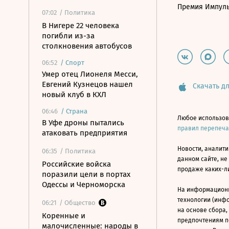
Премия Импул
07:02
/ Политика
В Нигере 22 человека
погибли из-за
столкновения автобусов
06:52
/
Спорт
Умер отец Лионеля Месси,
Евгений Кузнецов нашел
Скачать дл
новый клуб в КХЛ
06:46
/
Страна
Любое использов
В Уфе дроны пытались
правил перепеч
атаковать предприятия
Новости, аналити
06:35
/ Политика
данном сайте, не
Российские войска
продаже каких-л
поразили цели в портах
Одессы и Черноморска
На информацион
технологии (инф
06:21
/ Общество
на основе сбора,
Коренные и
предпочтениям п
малочисленные: народы в