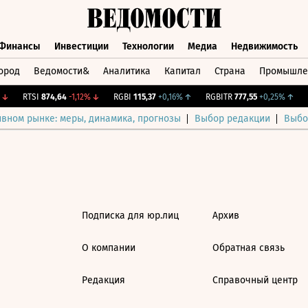
Финансы
Инвестиции
Технологии
Медиа
Недвижимость
ород
Ведомости&
Аналитика
Капитал
Страна
Промышле
а
Финансы
Инвестиции
Технологии
Медиа
Недвижимос
↓
RTSI
874,64
-1,12%
↓
RGBI
115,37
+0,16%
↑
RGBITR
777,55
+0,25%
↑
C
ивном рынке: меры, динамика, прогнозы
Выбор редакции
Выбо
Подписка для юр.лиц
Архив
О компании
Обратная связь
Редакция
Справочный центр