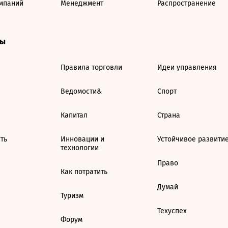
мпаний
Менеджмент
Распространение
ты
Правила торговли
Идеи управления
Ведомости&
Спорт
Капитал
Страна
ть
Инновации и
Устойчивое развити
технологии
Право
Как потратить
Думай
Туризм
Техуспех
Форум