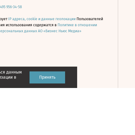
 495 956-34-58
ьзует
IP адреса, cookie и данные геолокации
Пользователей
овия использования содержатся в
Политике в отношении
персональных данных АО «Бизнес Ньюс Медиа»
ься данным
Принять
изации в