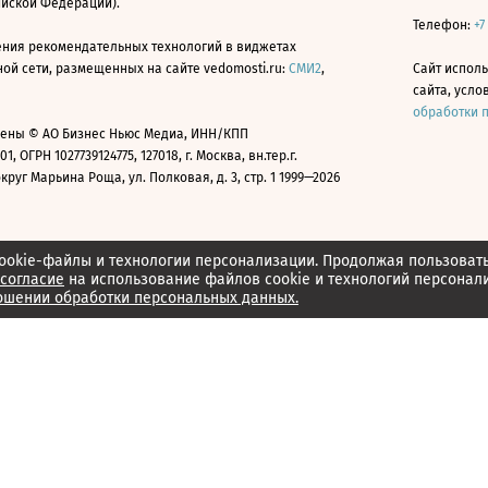
ийской Федерации).
Телефон:
+7
ния рекомендательных технологий в виджетах
й сети, размещенных на сайте vedomosti.ru:
СМИ2
,
Сайт испол
сайта, усл
обработки 
ены © АО Бизнес Ньюс Медиа, ИНН/КПП
01, ОГРН 1027739124775, 127018, г. Москва, вн.тер.г.
уг Марьина Роща, ул. Полковая, д. 3, стр. 1 1999—2026
ookie-файлы и технологии персонализации. Продолжая пользоват
согласие
на использование файлов cookie и технологий персонал
ошении обработки персональных данных.