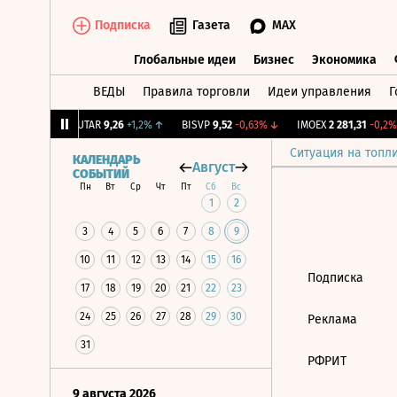
Подписка
Газета
MAX
Глобальные идеи
Бизнес
Экономика
ВЕДЫ
Правила торговли
Идеи управления
Г
Глобальные идеи
Бизнес
Экономик
39
+1,31%
↑
UTAR
9,26
+1,2%
↑
BISVP
9,52
-0,63%
↓
IMOEX
2 281,31
-0,2%
Ситуация на топл
КАЛЕНДАРЬ
Август
СОБЫТИЙ
Пн
Вт
Ср
Чт
Пт
Сб
Вс
1
2
3
4
5
6
7
8
9
10
11
12
13
14
15
16
Подписка
17
18
19
20
21
22
23
24
25
26
27
28
29
30
Реклама
31
РФРИТ
9 августа 2026