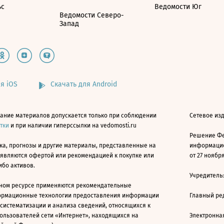
ьс
Ведомости Юг
Ведомости Северо-
Запад
я iOS
Скачать для Android
ание материалов допускается только при соблюдении
Сетевое изд
атки
и при наличии гиперссылки на vedomosti.ru
Решение Фе
ка, прогнозы и другие материалы, представленные на
информацио
 являются офертой или рекомендацией к покупке или
от 27 ноября
ибо активов.
Учредитель
ном ресурсе применяются рекомендательные
ормационные технологии предоставления информации
Главный ре
 систематизации и анализа сведений, относящихся к
ользователей сети «Интернет», находящихся на
Электронна