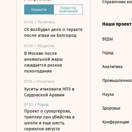
Справочник ко
Новости
Новости
компаний
07:49
/ Политика
Наши проек
СК возбудил дело о теракте
после атаки на Белгород
ВЕДЫ
07:30
/ Общество
Город
В Москве после
аномальной жары
ожидается резкое
Аналитика
похолодание
Промышленнос
07:16
/ Политика
Хуситы атаковали НПЗ в
Наука
Саудовской Аравии
07:03
/
Город
Здоровье
Проект о супергероях,
триллер про убийства в
Конференции
школе и еще шесть
сериалов августа