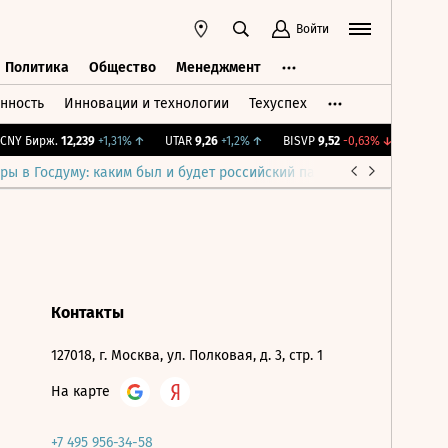
Войти
Политика
Общество
Менеджмент
нность
Инновации и технологии
Техуспех
ть
Политика
Общество
Менеджмент
NY Бирж.
12,239
+1,31%
↑
UTAR
9,26
+1,2%
↑
BISVP
9,52
-0,63%
↓
IMOEX
2
ры в Госдуму: каким был и будет российский парламент
Война н
Контакты
127018, г. Москва, ул. Полковая, д. 3, стр. 1
На карте
+7 495 956-34-58