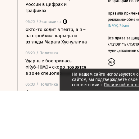
территории Росс
России в цифрах и
графиках
Правила примене
рекламно-обменно
06:20
/ Экономика
INFOX
,
24smi
«Кто-то ходит в театр, а я –
на стройки»: карьера и
Все права защищ
взгляды Марата Хуснуллина
7712108141/7715010
муниципальный окр
06:20
/ Политика
Ударные боеприпасы
«Куб-10МЭ» скоро появятся
в зоне спецоперации
На нашем сайте используются c
сайтом, вы подтверждаете свое
06:03
/ Политика
соответствии с
Политикой в отн
Финляндия отказалась
передавать Украине ракеты
для Patriot
06:00
/
ESG
Экспедиция обнаружила
краснокнижные растения в
горах Карачаево-Черкесии