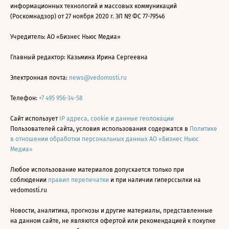
информационных технологий и массовых коммуникаций
(Роскомнадзор) от 27 ноября 2020 г. ЭЛ № ФС 77-79546
Учредитель: АО «Бизнес Ньюс Медиа»
Главный редактор: Казьмина Ирина Сергеевна
Электронная почта:
news@vedomosti.ru
Телефон:
+7 495 956-34-58
Сайт использует
IP адреса, cookie и данные геолокации
Пользователей сайта, условия использования содержатся в
Политике
в отношении обработки персональных данных АО «Бизнес Ньюс
Медиа»
Любое использование материалов допускается только при
соблюдении
правил перепечатки
и при наличии гиперссылки на
vedomosti.ru
Новости, аналитика, прогнозы и другие материалы, представленные
на данном сайте, не являются офертой или рекомендацией к покупке