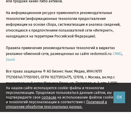
или продаже каких-либо активов.
На информационном ресурсе применяются рекомендательные
технологии (информационные технологии предоставления
информации на основе сбора, систематизации и анализа сведений,
относящихся к предпочтениям пользователей сети «Интернет»,
находящихся на территории Российской Федерации).
Правила применения рекомендательных технологий в виджетах
рекламно-обменной сети, размещенных на сайте vedomosti.ru:
СМИ2
,
24smi
Все права защищены © АО Бизнес Ньюс Медиа, ИНН/КПП
7712108141/771501001, ОГРН 1027739124775, 127018, г. Москва, вн.тер.г.
муниципальный округ Марьина Роща, ул. Полковая, д. 3, стр. 1 1999—
На нашем сайте используются cookie-файлы и технологии
2026
персонализации. Продолжая пользоваться данным сайтом, вы
ОК
подтверждаете свое
согласие
на использование файлов cookie
и технологий персонализации в соответствии с
Политикой в
отношении обработки персональных данных.