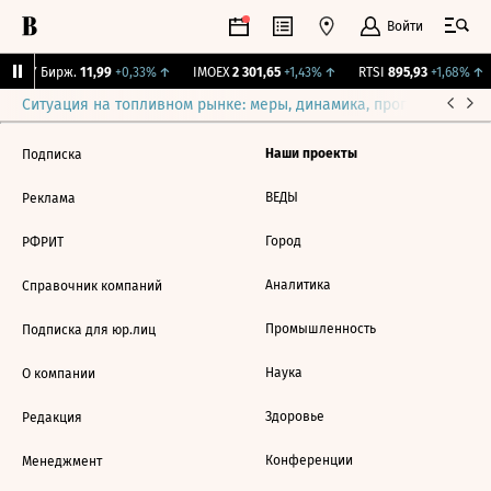
Войти
CNY Бирж.
11,99
+0,33%
↑
IMOEX
2 301,65
+1,43%
↑
RTSI
895,93
+1,68%
↑
Ситуация на топливном рынке: меры, динамика, прогнозы
Выб
Наши проекты
Подписка
ВЕДЫ
Реклама
Город
РФРИТ
Аналитика
Справочник компаний
Промышленность
Подписка для юр.лиц
Наука
О компании
Здоровье
Редакция
Конференции
Менеджмент