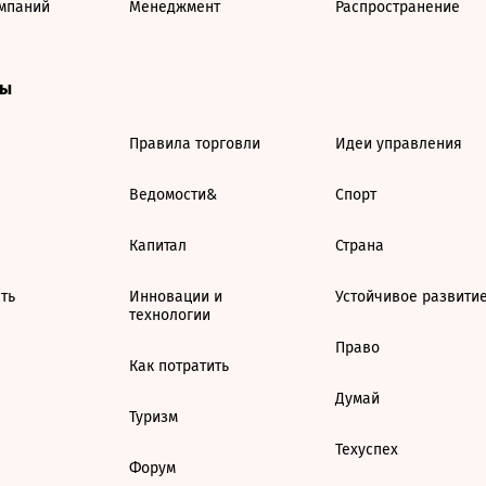
мпаний
Менеджмент
Распространение
ты
Правила торговли
Идеи управления
Ведомости&
Спорт
Капитал
Страна
ть
Инновации и
Устойчивое развити
технологии
Право
Как потратить
Думай
Туризм
Техуспех
Форум