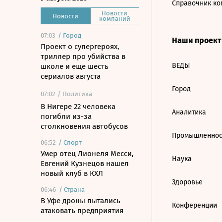
Справочник ко
Новости
Новости
компаний
07:03
/
Город
Наши проек
Проект о супергероях,
триллер про убийства в
ВЕДЫ
школе и еще шесть
сериалов августа
Город
07:02
/ Политика
В Нигере 22 человека
Аналитика
погибли из-за
столкновения автобусов
Промышленнос
06:52
/
Спорт
Умер отец Лионеля Месси,
Наука
Евгений Кузнецов нашел
новый клуб в КХЛ
Здоровье
06:46
/
Страна
В Уфе дроны пытались
Конференции
атаковать предприятия