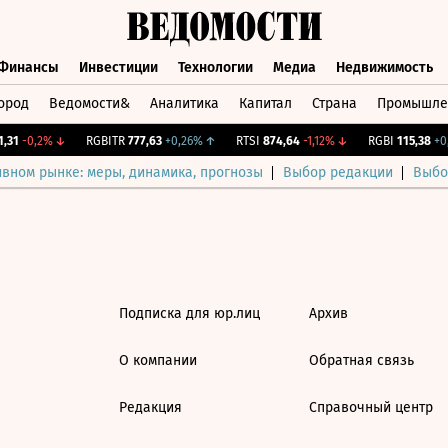
Финансы
Инвестиции
Технологии
Медиа
Недвижимость
ород
Ведомости&
Аналитика
Капитал
Страна
Промышле
а
Финансы
Инвестиции
Технологии
Медиа
Недвижимос
31
-0,2%
↓
RGBITR
777,63
+0,26%
↑
RTSI
874,64
-1,12%
↓
RGBI
115,38
+0,1
ивном рынке: меры, динамика, прогнозы
Выбор редакции
Выбо
Подписка для юр.лиц
Архив
О компании
Обратная связь
Редакция
Справочный центр