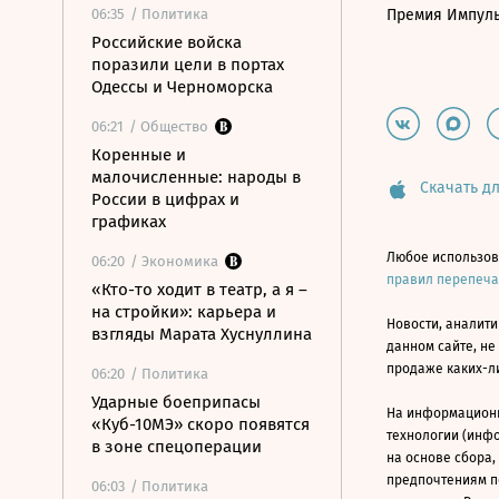
06:35
/ Политика
Премия Импул
Российские войска
поразили цели в портах
Одессы и Черноморска
06:21
/ Общество
Коренные и
малочисленные: народы в
Скачать дл
России в цифрах и
графиках
Любое использов
06:20
/ Экономика
правил перепеч
«Кто-то ходит в театр, а я –
на стройки»: карьера и
Новости, аналити
взгляды Марата Хуснуллина
данном сайте, не
продаже каких-л
06:20
/ Политика
Ударные боеприпасы
На информацион
«Куб-10МЭ» скоро появятся
технологии (инф
в зоне спецоперации
на основе сбора,
предпочтениям п
06:03
/ Политика