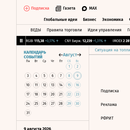
Подписка
Газета
MAX
Глобальные идеи
Бизнес
Экономика
ВЕДЫ
Правила торговли
Идеи управления
Г
Глобальные идеи
Бизнес
Экономик
64
-1,12%
↓
RGBI
115,38
+0,17%
↑
CNY Бирж.
12,239
+1,31%
↑
IMOEX
2 281,
Ситуация на топл
КАЛЕНДАРЬ
Август
СОБЫТИЙ
Пн
Вт
Ср
Чт
Пт
Сб
Вс
1
2
3
4
5
6
7
8
9
10
11
12
13
14
15
16
Подписка
17
18
19
20
21
22
23
24
25
26
27
28
29
30
Реклама
31
РФРИТ
9 августа 2026