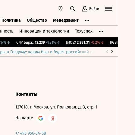
Войти
Политика
Общество
Менеджмент
нность
Инновации и технологии
Техуспех
ть
Политика
Общество
Менеджмент
7%
↑
CNY Бирж.
12,239
+1,31%
↑
IMOEX
2 281,31
-0,2%
↓
RGBITR
777,63
+0
ры в Госдуму: каким был и будет российский парламент
Война н
Контакты
127018, г. Москва, ул. Полковая, д. 3, стр. 1
На карте
+7 495 956-34-58