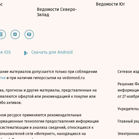
ьс
Ведомости Юг
Ведомости Северо-
Запад
я iOS
Скачать для Android
ание материалов допускается только при соблюдении
Сетевое изд
атки
и при наличии гиперссылки на vedomosti.ru
Решение Фе
ка, прогнозы и другие материалы, представленные на
информацио
 являются офертой или рекомендацией к покупке или
от 27 ноября
ибо активов.
Учредитель
ном ресурсе применяются рекомендательные
ормационные технологии предоставления информации
Главный ре
 систематизации и анализа сведений, относящихся к
ользователей сети «Интернет», находящихся на
Электронна