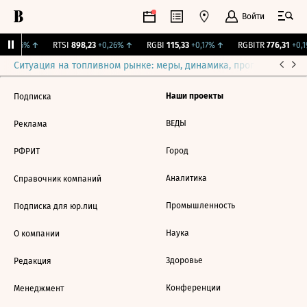
Войти
+0,26%
↑
RTSI
898,23
+0,26%
↑
RGBI
115,33
+0,17%
↑
RGBITR
776,31
+0,1
Ситуация на топливном рынке: меры, динамика, прогнозы
Выб
Наши проекты
Подписка
ВЕДЫ
Реклама
Город
РФРИТ
Аналитика
Справочник компаний
Промышленность
Подписка для юр.лиц
Наука
О компании
Здоровье
Редакция
Конференции
Менеджмент