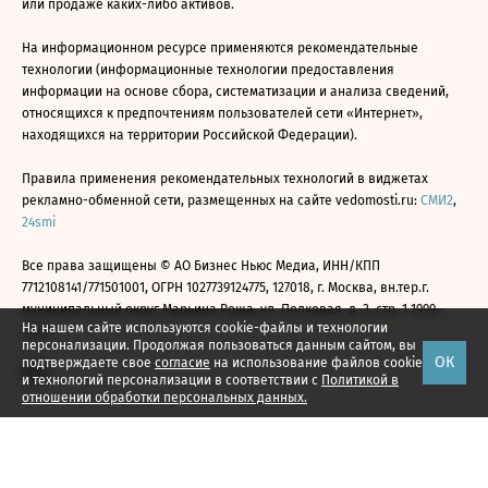
или продаже каких-либо активов.
На информационном ресурсе применяются рекомендательные
технологии (информационные технологии предоставления
информации на основе сбора, систематизации и анализа сведений,
относящихся к предпочтениям пользователей сети «Интернет»,
находящихся на территории Российской Федерации).
Правила применения рекомендательных технологий в виджетах
рекламно-обменной сети, размещенных на сайте vedomosti.ru:
СМИ2
,
24smi
Все права защищены © АО Бизнес Ньюс Медиа, ИНН/КПП
7712108141/771501001, ОГРН 1027739124775, 127018, г. Москва, вн.тер.г.
муниципальный округ Марьина Роща, ул. Полковая, д. 3, стр. 1 1999—
На нашем сайте используются cookie-файлы и технологии
2026
персонализации. Продолжая пользоваться данным сайтом, вы
ОК
подтверждаете свое
согласие
на использование файлов cookie
и технологий персонализации в соответствии с
Политикой в
отношении обработки персональных данных.