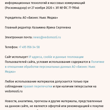
информационных технологий и массовых коммуникаций
(Роскомнадзор) от 27 ноября 2020 г. ЭЛ № ФС 77-79546
Учредитель: АО «Бизнес Ньюс Медиа»
Главный редактор: Казьмина Ирина Сергеевна
Электронная почта:
news@vedomosti.ru
Телефон:
+7 495 956-34-58
Сайт использует
IP адреса, cookie и данные геолокации
Пользователей сайта, условия использования содержатся в
Политике
в отношении обработки персональных данных АО «Бизнес Ньюс
Медиа»
Любое использование материалов допускается только при
соблюдении
правил перепечатки
и при наличии гиперссылки на
vedomosti.ru
Новости, аналитика, прогнозы и другие материалы, представленные
на данном сайте, не являются офертой или рекомендацией к покупке