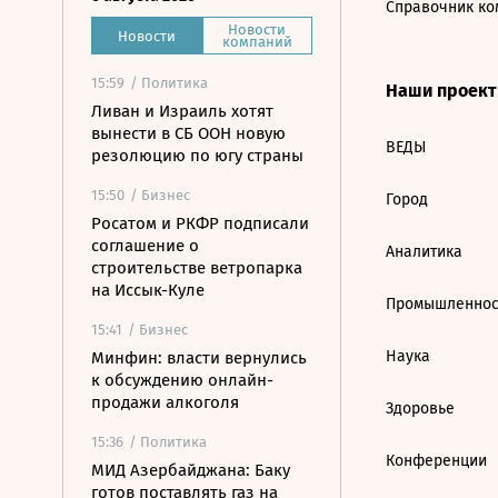
Справочник ко
Новости
Новости
компаний
15:59
/ Политика
Наши проек
Ливан и Израиль хотят
вынести в СБ ООН новую
ВЕДЫ
резолюцию по югу страны
15:50
/ Бизнес
Город
Росатом и РКФР подписали
соглашение о
Аналитика
строительстве ветропарка
на Иссык-Куле
Промышленнос
15:41
/ Бизнес
Наука
Минфин: власти вернулись
к обсуждению онлайн-
продажи алкоголя
Здоровье
15:36
/ Политика
Конференции
МИД Азербайджана: Баку
готов поставлять газ на