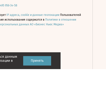
 495 956-34-58
ьзует
IP адреса, cookie и данные геолокации
Пользователей
овия использования содержатся в
Политике в отношении
персональных данных АО «Бизнес Ньюс Медиа»
ься данным
Принять
изации в