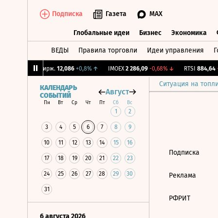
Подписка
Газета
MAX
Глобальные идеи
Бизнес
Экономика
ВЕДЫ
Правила торговли
Идеи управления
Г
Глобальные идеи
Бизнес
Экономик
09%
↓
CNY Бирж.
12,086
+0,8%
↑
IMOEX
2 286,09
-0,68%
↓
RTSI
884,64
-
Ситуация на топл
КАЛЕНДАРЬ
Август
СОБЫТИЙ
Пн
Вт
Ср
Чт
Пт
Сб
Вс
1
2
3
4
5
6
7
8
9
10
11
12
13
14
15
16
Подписка
17
18
19
20
21
22
23
24
25
26
27
28
29
30
Реклама
31
РФРИТ
6 августа 2026