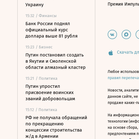
Премия Импул
Украину
15:32
/ Финансы
Банк России поднял
официальный курс
доллара выше 81 рубля
15:23
/ Бизнес
Скачать дл
Путин постановил создать
в Якутии и Смоленской
области алмазный кластер
Любое использов
правил перепеч
15:21
/ Политика
Путин упростил
Новости, аналити
присвоение воинских
данном сайте, не
званий добровольцам
продаже каких-л
15:12
/ Политика
На информацион
РФ не получала обращений
технологии (инф
по прекращению
на основе сбора,
концессии строительства
предпочтениям п
ж/д в Армении