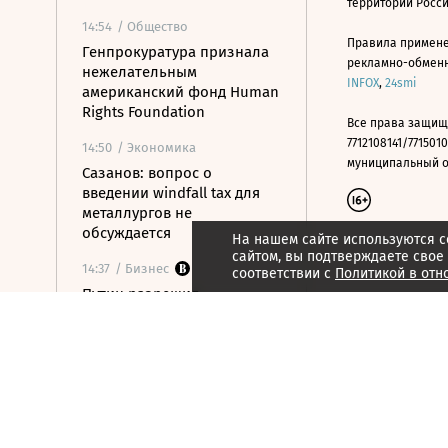
территории Росс
14:54
/ Общество
Правила примене
Генпрокуратура признала
рекламно-обменно
нежелательным
INFOX
,
24smi
американский фонд Human
Rights Foundation
Все права защищ
7712108141/7715010
14:50
/ Экономика
муниципальный окр
Сазанов: вопрос о
введении windfall tax для
металлургов не
обсуждается
На нашем сайте используются c
сайтом, вы подтверждаете свое
14:37
/ Бизнес
соответствии с
Политикой в отн
Путин разрешил
приватизацию
«Шереметьево»
14:34
/
Страна
В Запорожской области от
удара ВСУ по маршрутке
шесть человек пострадали