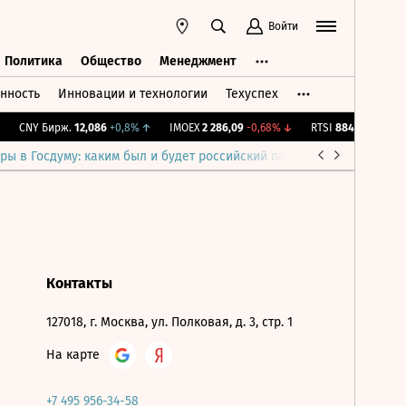
Войти
Политика
Общество
Менеджмент
нность
Инновации и технологии
Техуспех
ть
Политика
Общество
Менеджмент
CNY Бирж.
12,086
+0,8%
↑
IMOEX
2 286,09
-0,68%
↓
RTSI
884,64
-1,26%
ры в Госдуму: каким был и будет российский парламент
Война н
Контакты
127018, г. Москва, ул. Полковая, д. 3, стр. 1
На карте
+7 495 956-34-58