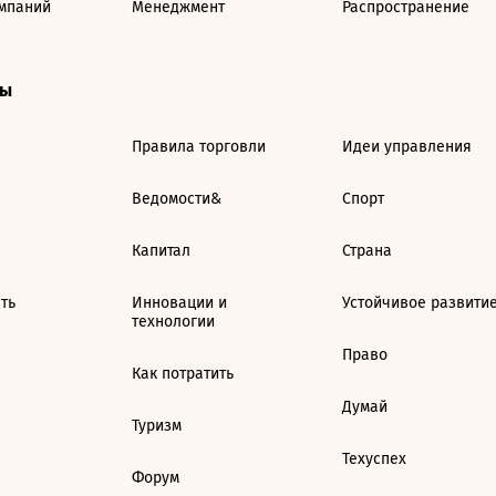
мпаний
Менеджмент
Распространение
ты
Правила торговли
Идеи управления
Ведомости&
Спорт
Капитал
Страна
ть
Инновации и
Устойчивое развити
технологии
Право
Как потратить
Думай
Туризм
Техуспех
Форум