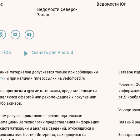
ьс
Ведомости Юг
Ведомости Северо-
Запад
я iOS
Скачать для Android
ание материалов допускается только при соблюдении
Сетевое изд
атки
и при наличии гиперссылки на vedomosti.ru
Решение Фе
ка, прогнозы и другие материалы, представленные на
информацио
 являются офертой или рекомендацией к покупке или
от 27 ноября
ибо активов.
Учредитель
ном ресурсе применяются рекомендательные
ормационные технологии предоставления информации
Главный ре
 систематизации и анализа сведений, относящихся к
ользователей сети «Интернет», находящихся на
Электронна