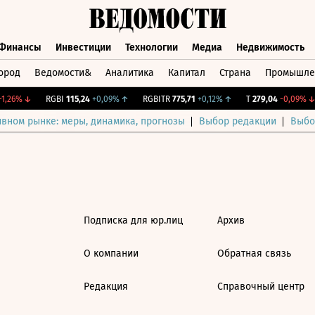
Финансы
Инвестиции
Технологии
Медиа
Недвижимость
ород
Ведомости&
Аналитика
Капитал
Страна
Промышле
а
Финансы
Инвестиции
Технологии
Медиа
Недвижимос
1,26%
↓
RGBI
115,24
+0,09%
↑
RGBITR
775,71
+0,12%
↑
T
279,04
-0,09%
↓
ивном рынке: меры, динамика, прогнозы
Выбор редакции
Выбо
Подписка для юр.лиц
Архив
О компании
Обратная связь
Редакция
Справочный центр