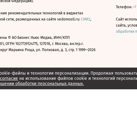
ийской Федерации).
Телефон:
+7
ния рекомендательных технологий в виджетах
й сети, размещенных на сайте vedomosti.ru:
СМИ2
,
Сайт испол
сайта, усл
обработки 
ены © АО Бизнес Ньюс Медиа, ИНН/КПП
01, ОГРН 1027739124775, 127018, г. Москва, вн.тер.г.
уг Марьина Роща, ул. Полковая, д. 3, стр. 1 1999—2026
ookie-файлы и технологии персонализации. Продолжая пользоват
согласие
на использование файлов cookie и технологий персонал
ошении обработки персональных данных.