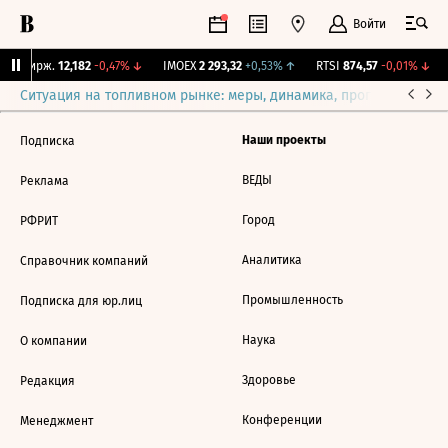
Войти
NY Бирж.
12,182
-0,47%
↓
IMOEX
2 293,32
+0,53%
↑
RTSI
874,57
-0,01%
↓
Ситуация на топливном рынке: меры, динамика, прогнозы
Выб
Наши проекты
Подписка
ВЕДЫ
Реклама
Город
РФРИТ
Аналитика
Справочник компаний
Промышленность
Подписка для юр.лиц
Наука
О компании
Здоровье
Редакция
Конференции
Менеджмент