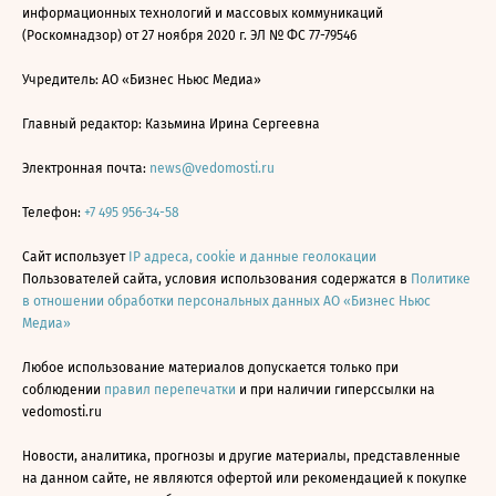
информационных технологий и массовых коммуникаций
(Роскомнадзор) от 27 ноября 2020 г. ЭЛ № ФС 77-79546
Учредитель: АО «Бизнес Ньюс Медиа»
Главный редактор: Казьмина Ирина Сергеевна
Электронная почта:
news@vedomosti.ru
Телефон:
+7 495 956-34-58
Сайт использует
IP адреса, cookie и данные геолокации
Пользователей сайта, условия использования содержатся в
Политике
в отношении обработки персональных данных АО «Бизнес Ньюс
Медиа»
Любое использование материалов допускается только при
соблюдении
правил перепечатки
и при наличии гиперссылки на
vedomosti.ru
Новости, аналитика, прогнозы и другие материалы, представленные
на данном сайте, не являются офертой или рекомендацией к покупке