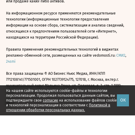
или продаже каких-либо активов.
На информационном ресурсе применяются рекомендательные
технологии (информационные технологии предоставления
информации на основе сбора, систематизации и анализа сведений,
относящихся к предпочтениям пользователей сети «Интернет»,
находящихся на территории Российской Федерации).
Правила применения рекомендательных технологий в виджетах
рекламно-обменной сети, размещенных на сайте vedomosti.ru:
СМИ2
,
24smi
Все права защищены © АО Бизнес Ньюс Медиа, ИНН/КПП
7712108141/771501001, ОГРН 1027739124775, 127018, г. Москва, вн.тер.г.
муниципальный округ Марьина Роща, ул. Полковая, д. 3, стр. 1 1999—
На нашем сайте используются cookie-файлы и технологии
2026
персонализации. Продолжая пользоваться данным сайтом, вы
ОК
подтверждаете свое
согласие
на использование файлов cookie
и технологий персонализации в соответствии с
Политикой в
отношении обработки персональных данных.