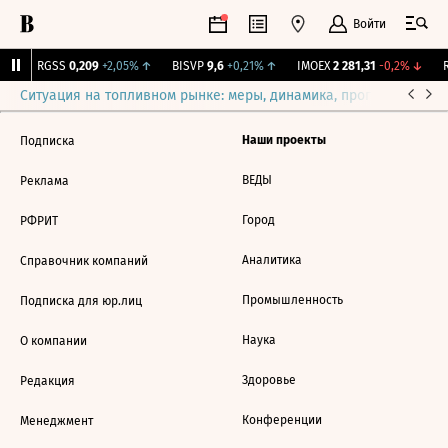
Войти
↑
RGSS
0,209
+2,05%
↑
BISVP
9,6
+0,21%
↑
IMOEX
2 281,31
-0,2%
↓
R
Ситуация на топливном рынке: меры, динамика, прогнозы
Выб
Наши проекты
Подписка
ВЕДЫ
Реклама
Город
РФРИТ
Аналитика
Справочник компаний
Промышленность
Подписка для юр.лиц
Наука
О компании
Здоровье
Редакция
Конференции
Менеджмент