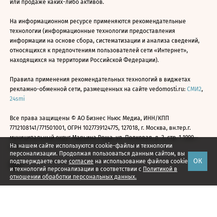
или продаже каких-либо активов.
На информационном ресурсе применяются рекомендательные
технологии (информационные технологии предоставления
информации на основе сбора, систематизации и анализа сведений,
относящихся к предпочтениям пользователей сети «Интернет»,
находящихся на территории Российской Федерации).
Правила применения рекомендательных технологий в виджетах
рекламно-обменной сети, размещенных на сайте vedomosti.ru:
СМИ2
,
24smi
Все права защищены © АО Бизнес Ньюс Медиа, ИНН/КПП
7712108141/771501001, ОГРН 1027739124775, 127018, г. Москва, вн.тер.г.
муниципальный округ Марьина Роща, ул. Полковая, д. 3, стр. 1 1999—
На нашем сайте используются cookie-файлы и технологии
2026
персонализации. Продолжая пользоваться данным сайтом, вы
ОК
подтверждаете свое
согласие
на использование файлов cookie
и технологий персонализации в соответствии с
Политикой в
отношении обработки персональных данных.