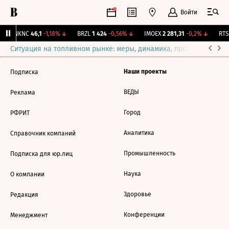
Войти
↑
NKNC
46,1
-1,18%
↓
BRZL
1 424
-0,56%
↓
IMOEX
2 281,31
-0,2%
↓
RTSI
Ситуация на топливном рынке: меры, динамика, прогнозы
Выб
Наши проекты
Подписка
ВЕДЫ
Реклама
Город
РФРИТ
Аналитика
Справочник компаний
Промышленность
Подписка для юр.лиц
Наука
О компании
Здоровье
Редакция
Конференции
Менеджмент