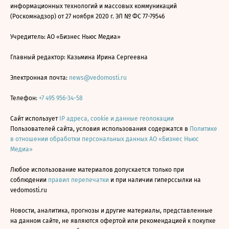
информационных технологий и массовых коммуникаций
(Роскомнадзор) от 27 ноября 2020 г. ЭЛ № ФС 77-79546
Учредитель: АО «Бизнес Ньюс Медиа»
Главный редактор: Казьмина Ирина Сергеевна
Электронная почта:
news@vedomosti.ru
Телефон:
+7 495 956-34-58
Сайт использует
IP адреса, cookie и данные геолокации
Пользователей сайта, условия использования содержатся в
Политике
в отношении обработки персональных данных АО «Бизнес Ньюс
Медиа»
Любое использование материалов допускается только при
соблюдении
правил перепечатки
и при наличии гиперссылки на
vedomosti.ru
Новости, аналитика, прогнозы и другие материалы, представленные
на данном сайте, не являются офертой или рекомендацией к покупке