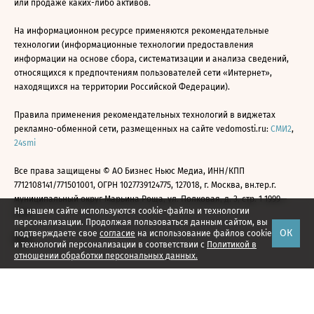
или продаже каких-либо активов.
На информационном ресурсе применяются рекомендательные
технологии (информационные технологии предоставления
информации на основе сбора, систематизации и анализа сведений,
относящихся к предпочтениям пользователей сети «Интернет»,
находящихся на территории Российской Федерации).
Правила применения рекомендательных технологий в виджетах
рекламно-обменной сети, размещенных на сайте vedomosti.ru:
СМИ2
,
24smi
Все права защищены © АО Бизнес Ньюс Медиа, ИНН/КПП
7712108141/771501001, ОГРН 1027739124775, 127018, г. Москва, вн.тер.г.
муниципальный округ Марьина Роща, ул. Полковая, д. 3, стр. 1 1999—
На нашем сайте используются cookie-файлы и технологии
2026
персонализации. Продолжая пользоваться данным сайтом, вы
ОК
подтверждаете свое
согласие
на использование файлов cookie
и технологий персонализации в соответствии с
Политикой в
отношении обработки персональных данных.