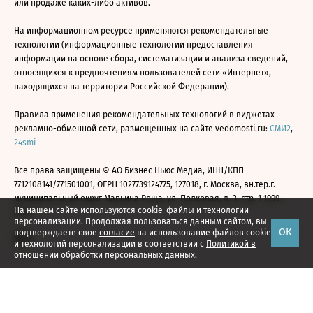
или продаже каких-либо активов.
На информационном ресурсе применяются рекомендательные
технологии (информационные технологии предоставления
информации на основе сбора, систематизации и анализа сведений,
относящихся к предпочтениям пользователей сети «Интернет»,
находящихся на территории Российской Федерации).
Правила применения рекомендательных технологий в виджетах
рекламно-обменной сети, размещенных на сайте vedomosti.ru:
СМИ2
,
24smi
Все права защищены © АО Бизнес Ньюс Медиа, ИНН/КПП
7712108141/771501001, ОГРН 1027739124775, 127018, г. Москва, вн.тер.г.
муниципальный округ Марьина Роща, ул. Полковая, д. 3, стр. 1 1999—
На нашем сайте используются cookie-файлы и технологии
2026
персонализации. Продолжая пользоваться данным сайтом, вы
ОК
подтверждаете свое
согласие
на использование файлов cookie
и технологий персонализации в соответствии с
Политикой в
отношении обработки персональных данных.