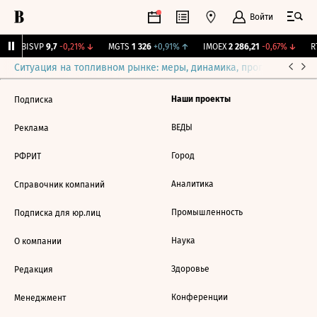
Войти
↑
BISVP
9,7
-0,21%
↓
MGTS
1 326
+0,91%
↑
IMOEX
2 286,21
-0,67%
↓
RT
Ситуация на топливном рынке: меры, динамика, прогнозы
Выб
Наши проекты
Подписка
ВЕДЫ
Реклама
Город
РФРИТ
Аналитика
Справочник компаний
Промышленность
Подписка для юр.лиц
Наука
О компании
Здоровье
Редакция
Конференции
Менеджмент