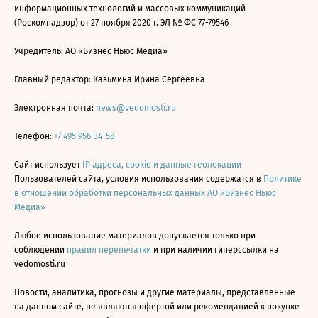
информационных технологий и массовых коммуникаций
(Роскомнадзор) от 27 ноября 2020 г. ЭЛ № ФС 77-79546
Учредитель: АО «Бизнес Ньюс Медиа»
Главный редактор: Казьмина Ирина Сергеевна
Электронная почта:
news@vedomosti.ru
Телефон:
+7 495 956-34-58
Сайт использует
IP адреса, cookie и данные геолокации
Пользователей сайта, условия использования содержатся в
Политике
в отношении обработки персональных данных АО «Бизнес Ньюс
Медиа»
Любое использование материалов допускается только при
соблюдении
правил перепечатки
и при наличии гиперссылки на
vedomosti.ru
Новости, аналитика, прогнозы и другие материалы, представленные
на данном сайте, не являются офертой или рекомендацией к покупке