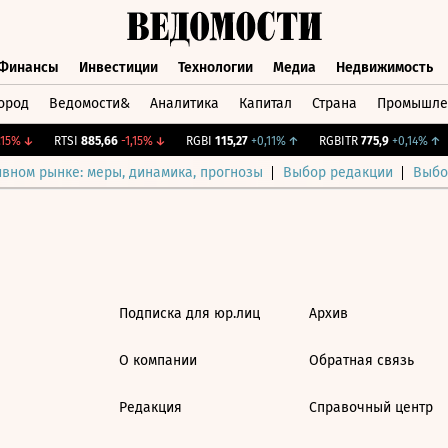
Финансы
Инвестиции
Технологии
Медиа
Недвижимость
ород
Ведомости&
Аналитика
Капитал
Страна
Промышле
а
Финансы
Инвестиции
Технологии
Медиа
Недвижимос
15%
↓
RTSI
885,66
-1,15%
↓
RGBI
115,27
+0,11%
↑
RGBITR
775,9
+0,14%
↑
ивном рынке: меры, динамика, прогнозы
Выбор редакции
Выбо
Подписка для юр.лиц
Архив
О компании
Обратная связь
Редакция
Справочный центр