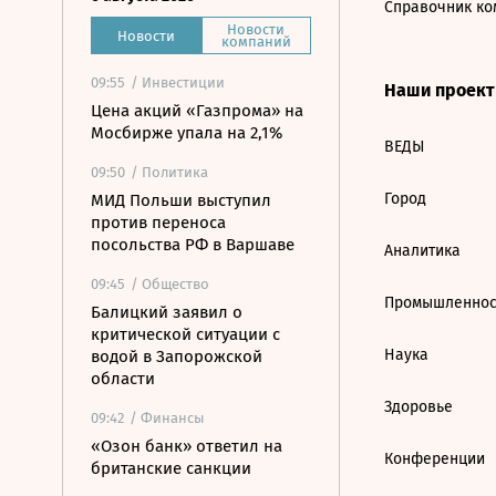
Справочник ко
Новости
Новости
компаний
09:55
/ Инвестиции
Наши проек
Цена акций «Газпрома» на
Мосбирже упала на 2,1%
ВЕДЫ
09:50
/ Политика
Город
МИД Польши выступил
против переноса
посольства РФ в Варшаве
Аналитика
09:45
/ Общество
Промышленнос
Балицкий заявил о
критической ситуации с
Наука
водой в Запорожской
области
Здоровье
09:42
/ Финансы
«Озон банк» ответил на
Конференции
британские санкции