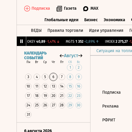
Подписка
Газета
MAX
Глобальные идеи
Бизнес
Экономика
ВЕДЫ
Правила торговли
Идеи управления
Г
Глобальные идеи
Бизнес
Экономик
53
+0,53%
↑
OKEY
40,89
-1,47%
↓
MGTS
1 352
+2,89%
↑
IMOEX
2 275,27
-1,
Ситуация на топл
КАЛЕНДАРЬ
Август
СОБЫТИЙ
Пн
Вт
Ср
Чт
Пт
Сб
Вс
1
2
3
4
5
6
7
8
9
10
11
12
13
14
15
16
Подписка
17
18
19
20
21
22
23
24
25
26
27
28
29
30
Реклама
31
РФРИТ
6 августа 2026