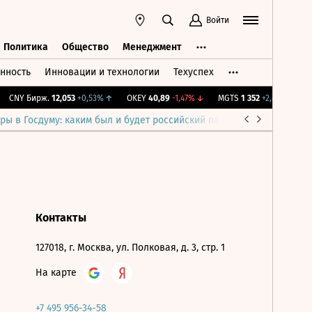
Войти
Политика
Общество
Менеджмент
нность
Инновации и технологии
Техуспех
ть
Политика
Общество
Менеджмент
CNY Бирж.
12,053
+0,53%
↑
OKEY
40,89
-1,47%
↓
MGTS
1 352
+2,89%
↑
I
ры в Госдуму: каким был и будет российский парламент
Война н
Контакты
127018, г. Москва, ул. Полковая, д. 3, стр. 1
На карте
+7 495 956-34-58