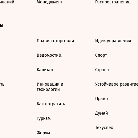
мпаний
Менеджмент
Распространение
ты
Правила торговли
Идеи управления
Ведомости&
Спорт
Капитал
Страна
ть
Инновации и
Устойчивое развити
технологии
Право
Как потратить
Думай
Туризм
Техуспех
Форум