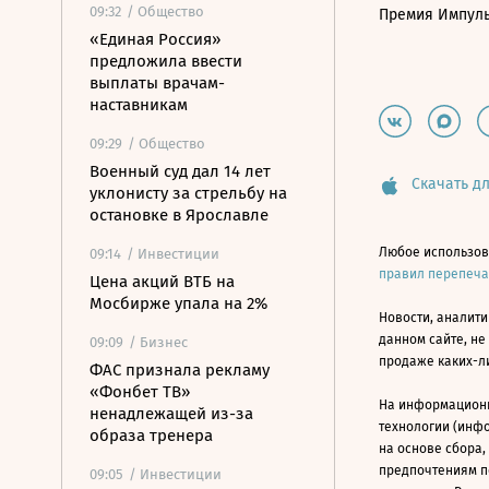
09:32
/ Общество
Премия Импул
«Единая Россия»
предложила ввести
выплаты врачам-
наставникам
09:29
/ Общество
Военный суд дал 14 лет
Скачать дл
уклонисту за стрельбу на
остановке в Ярославле
Любое использов
09:14
/ Инвестиции
правил перепеч
Цена акций ВТБ на
Мосбирже упала на 2%
Новости, аналити
данном сайте, не
09:09
/ Бизнес
продаже каких-л
ФАС признала рекламу
«Фонбет ТВ»
На информацион
ненадлежащей из-за
технологии (инф
образа тренера
на основе сбора,
предпочтениям п
09:05
/ Инвестиции