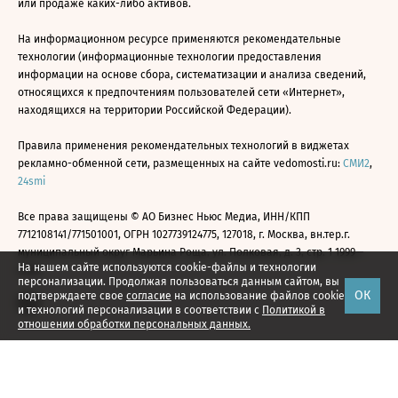
или продаже каких-либо активов.
На информационном ресурсе применяются рекомендательные
технологии (информационные технологии предоставления
информации на основе сбора, систематизации и анализа сведений,
относящихся к предпочтениям пользователей сети «Интернет»,
находящихся на территории Российской Федерации).
Правила применения рекомендательных технологий в виджетах
рекламно-обменной сети, размещенных на сайте vedomosti.ru:
СМИ2
,
24smi
Все права защищены © АО Бизнес Ньюс Медиа, ИНН/КПП
7712108141/771501001, ОГРН 1027739124775, 127018, г. Москва, вн.тер.г.
муниципальный округ Марьина Роща, ул. Полковая, д. 3, стр. 1 1999—
На нашем сайте используются cookie-файлы и технологии
2026
персонализации. Продолжая пользоваться данным сайтом, вы
ОК
подтверждаете свое
согласие
на использование файлов cookie
и технологий персонализации в соответствии с
Политикой в
отношении обработки персональных данных.