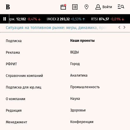
Войти
NY Бирж.
12,182
-0,47%
↓
IMOEX
2 293,32
+0,53%
↑
RTSI
874,57
-0,01%
↓
Ситуация на топливном рынке: меры, динамика, прогнозы
Выб
Наши проекты
Подписка
ВЕДЫ
Реклама
Город
РФРИТ
Аналитика
Справочник компаний
Промышленность
Подписка для юр.лиц
Наука
О компании
Здоровье
Редакция
Конференции
Менеджмент