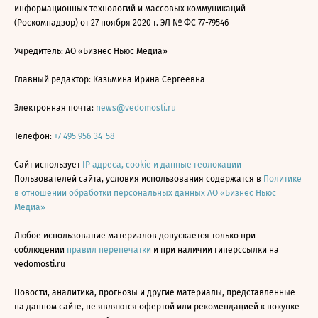
информационных технологий и массовых коммуникаций
(Роскомнадзор) от 27 ноября 2020 г. ЭЛ № ФС 77-79546
Учредитель: АО «Бизнес Ньюс Медиа»
Главный редактор: Казьмина Ирина Сергеевна
Электронная почта:
news@vedomosti.ru
Телефон:
+7 495 956-34-58
Сайт использует
IP адреса, cookie и данные геолокации
Пользователей сайта, условия использования содержатся в
Политике
в отношении обработки персональных данных АО «Бизнес Ньюс
Медиа»
Любое использование материалов допускается только при
соблюдении
правил перепечатки
и при наличии гиперссылки на
vedomosti.ru
Новости, аналитика, прогнозы и другие материалы, представленные
на данном сайте, не являются офертой или рекомендацией к покупке