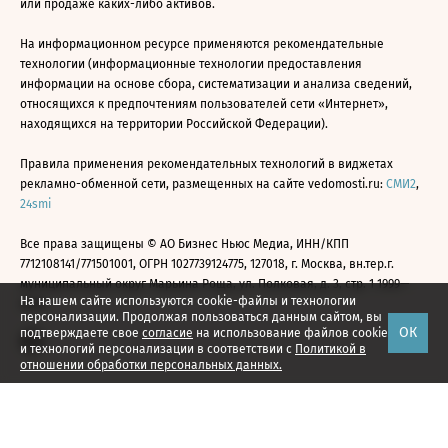
или продаже каких-либо активов.
На информационном ресурсе применяются рекомендательные
технологии (информационные технологии предоставления
информации на основе сбора, систематизации и анализа сведений,
относящихся к предпочтениям пользователей сети «Интернет»,
находящихся на территории Российской Федерации).
Правила применения рекомендательных технологий в виджетах
рекламно-обменной сети, размещенных на сайте vedomosti.ru:
СМИ2
,
24smi
Все права защищены © АО Бизнес Ньюс Медиа, ИНН/КПП
7712108141/771501001, ОГРН 1027739124775, 127018, г. Москва, вн.тер.г.
муниципальный округ Марьина Роща, ул. Полковая, д. 3, стр. 1 1999—
На нашем сайте используются cookie-файлы и технологии
2026
персонализации. Продолжая пользоваться данным сайтом, вы
ОК
подтверждаете свое
согласие
на использование файлов cookie
и технологий персонализации в соответствии с
Политикой в
отношении обработки персональных данных.