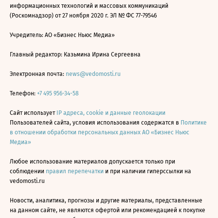
информационных технологий и массовых коммуникаций
(Роскомнадзор) от 27 ноября 2020 г. ЭЛ № ФС 77-79546
Учредитель: АО «Бизнес Ньюс Медиа»
Главный редактор: Казьмина Ирина Сергеевна
Электронная почта:
news@vedomosti.ru
Телефон:
+7 495 956-34-58
Сайт использует
IP адреса, cookie и данные геолокации
Пользователей сайта, условия использования содержатся в
Политике
в отношении обработки персональных данных АО «Бизнес Ньюс
Медиа»
Любое использование материалов допускается только при
соблюдении
правил перепечатки
и при наличии гиперссылки на
vedomosti.ru
Новости, аналитика, прогнозы и другие материалы, представленные
на данном сайте, не являются офертой или рекомендацией к покупке