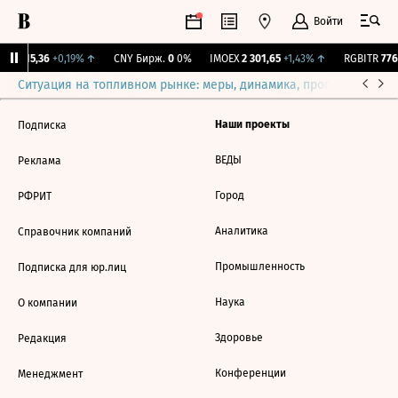
Войти
GBI
115,36
+0,19%
↑
CNY Бирж.
0
0%
IMOEX
2 301,65
+1,43%
↑
RGBITR
776,
Ситуация на топливном рынке: меры, динамика, прогнозы
Выб
Наши проекты
Подписка
ВЕДЫ
Реклама
Город
РФРИТ
Аналитика
Справочник компаний
Промышленность
Подписка для юр.лиц
Наука
О компании
Здоровье
Редакция
Конференции
Менеджмент