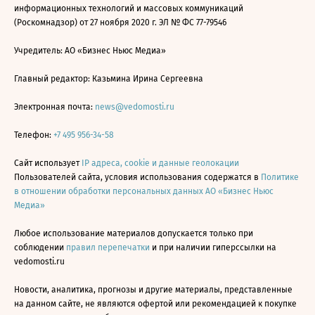
информационных технологий и массовых коммуникаций
(Роскомнадзор) от 27 ноября 2020 г. ЭЛ № ФС 77-79546
Учредитель: АО «Бизнес Ньюс Медиа»
Главный редактор: Казьмина Ирина Сергеевна
Электронная почта:
news@vedomosti.ru
Телефон:
+7 495 956-34-58
Сайт использует
IP адреса, cookie и данные геолокации
Пользователей сайта, условия использования содержатся в
Политике
в отношении обработки персональных данных АО «Бизнес Ньюс
Медиа»
Любое использование материалов допускается только при
соблюдении
правил перепечатки
и при наличии гиперссылки на
vedomosti.ru
Новости, аналитика, прогнозы и другие материалы, представленные
на данном сайте, не являются офертой или рекомендацией к покупке