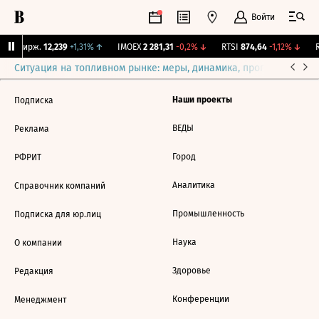
Войти
CNY Бирж.
12,239
+1,31%
↑
IMOEX
2 281,31
-0,2%
↓
RTSI
874,64
-1,12%
↓
R
Ситуация на топливном рынке: меры, динамика, прогнозы
Выб
Наши проекты
Подписка
ВЕДЫ
Реклама
Город
РФРИТ
Аналитика
Справочник компаний
Промышленность
Подписка для юр.лиц
Наука
О компании
Здоровье
Редакция
Конференции
Менеджмент