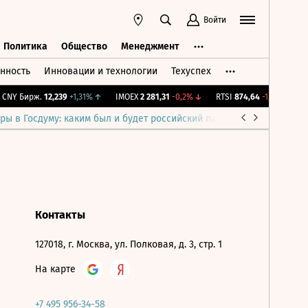
Войти
Политика
Общество
Менеджмент
нность
Инновации и технологии
Техуспех
ть
Политика
Общество
Менеджмент
CNY Бирж.
12,239
+1,31%
↑
IMOEX
2 281,31
-0,2%
↓
RTSI
874,64
-1,12%
↓
R
ры в Госдуму: каким был и будет российский парламент
Война н
Контакты
127018, г. Москва, ул. Полковая, д. 3, стр. 1
На карте
+7 495 956-34-58