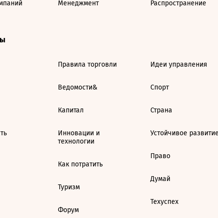
мпаний
Менеджмент
Распространение
ты
Правила торговли
Идеи управления
Ведомости&
Спорт
Капитал
Страна
ть
Инновации и
Устойчивое развити
технологии
Право
Как потратить
Думай
Туризм
Техуспех
Форум