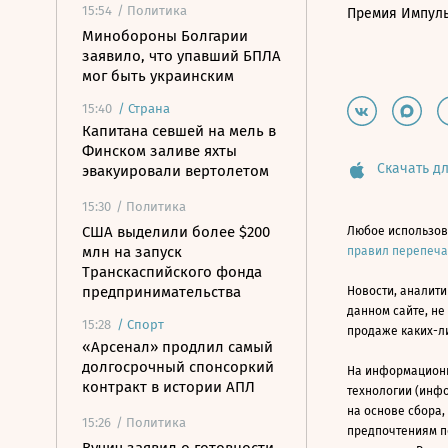
15:54
/ Политика
Премия Импул
Минобороны Болгарии
заявило, что упавший БПЛА
мог быть украинским
15:40
/
Страна
Капитана севшей на мель в
Финском заливе яхты
Скачать дл
эвакуировали вертолетом
15:30
/ Политика
США выделили более $200
Любое использов
млн на запуск
правил перепеч
Транскаспийского фонда
предпринимательства
Новости, аналити
данном сайте, не
15:28
/
Спорт
продаже каких-л
«Арсенал» продлил самый
долгосрочный спонсоркий
На информацион
контракт в истории АПЛ
технологии (инф
на основе сбора,
15:26
/ Политика
предпочтениям п