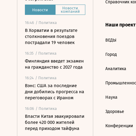
Справочник ко
Новости
Новости
компаний
16:46
/ Политика
Наши проек
В Хорватии в результате
столкновения поездов
ВЕДЫ
пострадали 19 человек
16:35
/ Политика
Город
Финляндия введет экзамен
на гражданство с 2027 года
Аналитика
16:24
/ Политика
Промышленнос
Вэнс: США за последние
дни добились прогресса на
Наука
переговорах с Ираном
16:06
/ Политика
Здоровье
Власти Китая эвакуировали
более 420 000 жителей
Конференции
перед приходом тайфуна