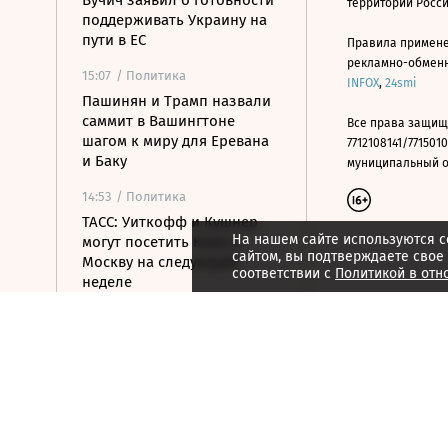
Вучич заявил о готовности
территории Росс
поддерживать Украину на
пути в ЕС
Правила примене
рекламно-обменно
15:07
/ Политика
INFOX
,
24smi
Пашинян и Трамп назвали
саммит в Вашингтоне
Все права защищ
шагом к миру для Еревана
7712108141/7715010
и Баку
муниципальный окр
14:53
/ Политика
ТАСС: Уиткофф и Кушнер
На нашем сайте используются c
могут посетить Киев и
сайтом, вы подтверждаете свое
Москву на следующей
соответствии с
Политикой в отн
неделе
14:49
/ Политика
ВС РФ ударили по военным
складам в портах Одессы и
Николаева
14:41
/ Политика
OpenAI приостановила