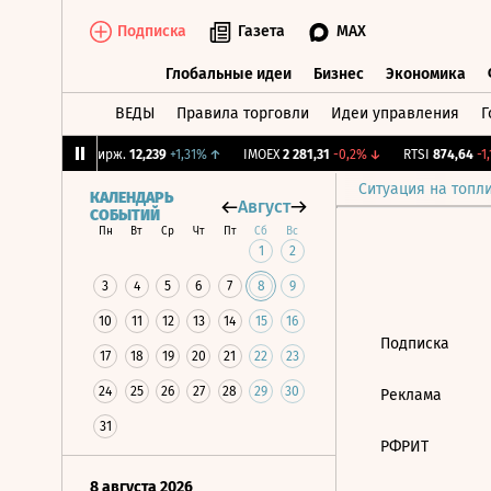
Подписка
Газета
MAX
Глобальные идеи
Бизнес
Экономика
ВЕДЫ
Правила торговли
Идеи управления
Г
Глобальные идеи
Бизнес
Экономик
29%
↑
CNY Бирж.
12,239
+1,31%
↑
IMOEX
2 281,31
-0,2%
↓
RTSI
874,64
-1,1
Ситуация на топл
КАЛЕНДАРЬ
Август
СОБЫТИЙ
Пн
Вт
Ср
Чт
Пт
Сб
Вс
1
2
3
4
5
6
7
8
9
10
11
12
13
14
15
16
Подписка
17
18
19
20
21
22
23
24
25
26
27
28
29
30
Реклама
31
РФРИТ
8 августа 2026