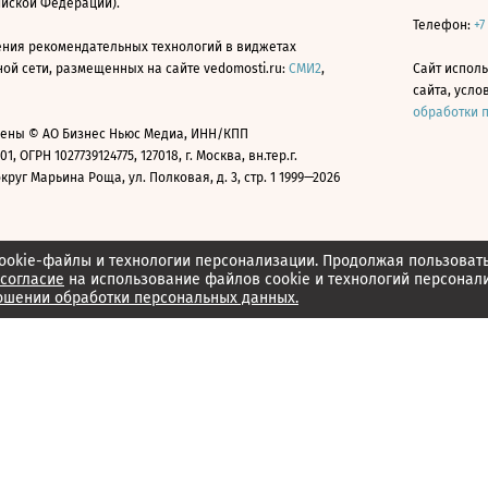
ийской Федерации).
Телефон:
+7
ния рекомендательных технологий в виджетах
й сети, размещенных на сайте vedomosti.ru:
СМИ2
,
Сайт испол
сайта, усл
обработки 
ены © АО Бизнес Ньюс Медиа, ИНН/КПП
01, ОГРН 1027739124775, 127018, г. Москва, вн.тер.г.
уг Марьина Роща, ул. Полковая, д. 3, стр. 1 1999—2026
ookie-файлы и технологии персонализации. Продолжая пользоват
согласие
на использование файлов cookie и технологий персонал
ошении обработки персональных данных.