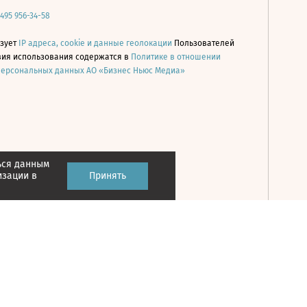
 495 956-34-58
ьзует
IP адреса, cookie и данные геолокации
Пользователей
овия использования содержатся в
Политике в отношении
персональных данных АО «Бизнес Ньюс Медиа»
ься данным
Принять
изации в