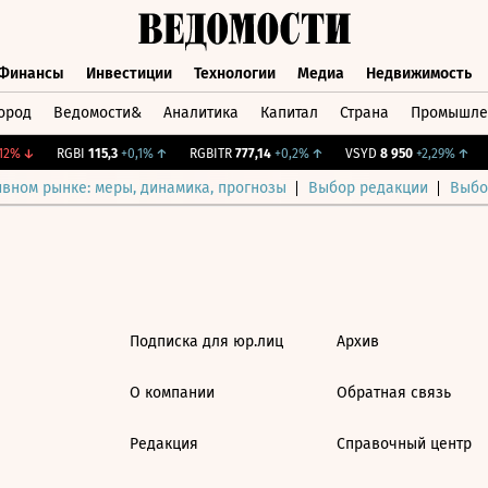
Финансы
Инвестиции
Технологии
Медиа
Недвижимость
ород
Ведомости&
Аналитика
Капитал
Страна
Промышле
а
Финансы
Инвестиции
Технологии
Медиа
Недвижимос
2%
↓
RGBI
115,3
+0,1%
↑
RGBITR
777,14
+0,2%
↑
VSYD
8 950
+2,29%
↑
ивном рынке: меры, динамика, прогнозы
Выбор редакции
Выбо
Подписка для юр.лиц
Архив
О компании
Обратная связь
Редакция
Справочный центр