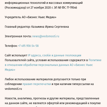
информационных технологий и массовых коммуникаций
(Роскомнадзор) от 27 ноября 2020 г. ЭЛ № ФС 77-79546
Учредитель: АО «Бизнес Ньюс Медиа»
Главный редактор: Казьмина Ирина Сергеевна
Электронная почта:
news@vedomosti.ru
Телефон:
+7 495 956-34-58
Сайт использует
IP адреса, cookie и данные геолокации
Пользователей сайта, условия использования содержатся в
Политике
в отношении обработки персональных данных АО «Бизнес Ньюс
Медиа»
Любое использование материалов допускается только при
соблюдении
правил перепечатки
и при наличии гиперссылки на
vedomosti.ru
Новости, аналитика, прогнозы и другие материалы, представленные
на данном сайте, не являются офертой или рекомендацией к покупке