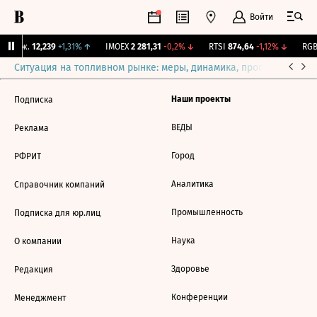
Войти
 Бирж.
12,239
+1,31%
↑
IMOEX
2 281,31
-0,2%
↓
RTSI
874,64
-1,12%
↓
RGBI
Ситуация на топливном рынке: меры, динамика, прогнозы
Выб
Наши проекты
Подписка
ВЕДЫ
Реклама
Город
РФРИТ
Аналитика
Справочник компаний
Промышленность
Подписка для юр.лиц
Наука
О компании
Здоровье
Редакция
Конференции
Менеджмент