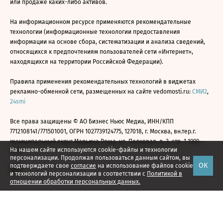
или продаже каких-либо активов.
На информационном ресурсе применяются рекомендательные
технологии (информационные технологии предоставления
информации на основе сбора, систематизации и анализа сведений,
относящихся к предпочтениям пользователей сети «Интернет»,
находящихся на территории Российской Федерации).
Правила применения рекомендательных технологий в виджетах
рекламно-обменной сети, размещенных на сайте vedomosti.ru:
СМИ2
,
24smi
Все права защищены © АО Бизнес Ньюс Медиа, ИНН/КПП
7712108141/771501001, ОГРН 1027739124775, 127018, г. Москва, вн.тер.г.
муниципальный округ Марьина Роща, ул. Полковая, д. 3, стр. 1 1999—
На нашем сайте используются cookie-файлы и технологии
2026
персонализации. Продолжая пользоваться данным сайтом, вы
ОК
подтверждаете свое
согласие
на использование файлов cookie
и технологий персонализации в соответствии с
Политикой в
отношении обработки персональных данных.