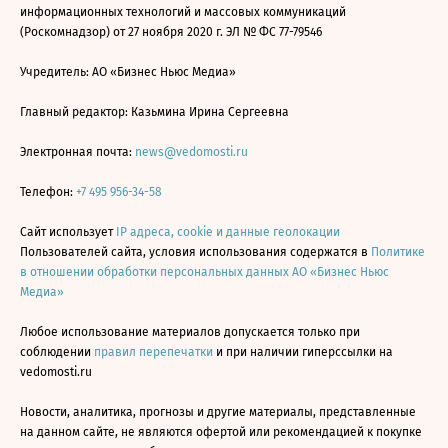
информационных технологий и массовых коммуникаций
(Роскомнадзор) от 27 ноября 2020 г. ЭЛ № ФС 77-79546
Учредитель: АО «Бизнес Ньюс Медиа»
Главный редактор: Казьмина Ирина Сергеевна
Электронная почта:
news@vedomosti.ru
Телефон:
+7 495 956-34-58
Сайт использует
IP адреса, cookie и данные геолокации
Пользователей сайта, условия использования содержатся в
Политике
в отношении обработки персональных данных АО «Бизнес Ньюс
Медиа»
Любое использование материалов допускается только при
соблюдении
правил перепечатки
и при наличии гиперссылки на
vedomosti.ru
Новости, аналитика, прогнозы и другие материалы, представленные
на данном сайте, не являются офертой или рекомендацией к покупке