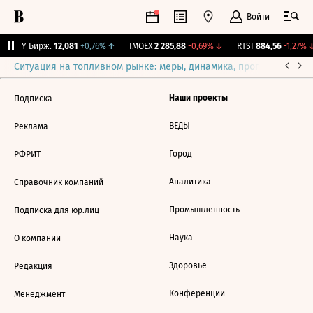
Войти
CNY Бирж.
12,081
+0,76%
↑
IMOEX
2 285,88
-0,69%
↓
RTSI
884,56
-1,27%
↓
Ситуация на топливном рынке: меры, динамика, прогнозы
Выб
Наши проекты
Подписка
ВЕДЫ
Реклама
Город
РФРИТ
Аналитика
Справочник компаний
Промышленность
Подписка для юр.лиц
Наука
О компании
Здоровье
Редакция
Конференции
Менеджмент