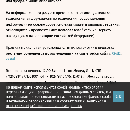
или продаже каких-либо активов.
На информационном ресурсе применяются рекомендательные
технологии (информационные технологии предоставления
информации на основе сбора, систематизации и анализа сведений,
относящихся к предпочтениям пользователей сети «Интернет»,
находящихся на территории Российской Федерации).
Правила применения рекомендательных технологий в виджетах
рекламно-обменной сети, размещенных на сайте vedomosti.ru:
СМИ2
,
24smi
Все права защищены © АО Бизнес Ньюс Медиа, ИНН/КПП
7712108141/771501001, ОГРН 1027739124775, 127018, г. Москва, вн.тер.г.
муниципальный округ Марьина Роща, ул. Полковая, д. 3, стр. 1 1999—
На нашем сайте используются cookie-файлы и технологии
2026
персонализации. Продолжая пользоваться данным сайтом, вы
ОК
подтверждаете свое
согласие
на использование файлов cookie
и технологий персонализации в соответствии с
Политикой в
отношении обработки персональных данных.