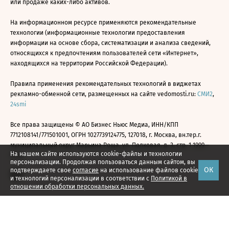
или продаже каких-либо активов.
На информационном ресурсе применяются рекомендательные
технологии (информационные технологии предоставления
информации на основе сбора, систематизации и анализа сведений,
относящихся к предпочтениям пользователей сети «Интернет»,
находящихся на территории Российской Федерации).
Правила применения рекомендательных технологий в виджетах
рекламно-обменной сети, размещенных на сайте vedomosti.ru:
СМИ2
,
24smi
Все права защищены © АО Бизнес Ньюс Медиа, ИНН/КПП
7712108141/771501001, ОГРН 1027739124775, 127018, г. Москва, вн.тер.г.
муниципальный округ Марьина Роща, ул. Полковая, д. 3, стр. 1 1999—
На нашем сайте используются cookie-файлы и технологии
2026
персонализации. Продолжая пользоваться данным сайтом, вы
ОК
подтверждаете свое
согласие
на использование файлов cookie
и технологий персонализации в соответствии с
Политикой в
отношении обработки персональных данных.