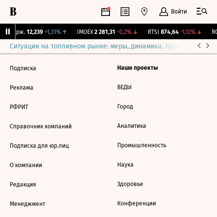
Войти
NY Бирж.
12,239
+1,31%
↑
IMOEX
2 281,31
-0,2%
↓
RTSI
874,64
-1,12%
↓
RG
Ситуация на топливном рынке: меры, динамика, прогнозы
Выб
Наши проекты
Подписка
ВЕДЫ
Реклама
Город
РФРИТ
Аналитика
Справочник компаний
Промышленность
Подписка для юр.лиц
Наука
О компании
Здоровье
Редакция
Конференции
Менеджмент