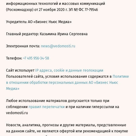
информационных технологий и массовых коммуникаций
(Роскомнадзор) от 27 ноября 2020 г. ЭЛ № ФС 77-79546
Учредитель: АО «Бизнес Ньюс Медиа»
Главный редактор: Казьмина Ирина Сергеевна
Электронная почта:
news@vedomosti.ru
Телефон:
+7 495 956-34-58
Сайт использует
IP адреса, cookie и данные геолокации
Пользователей сайта, условия использования содержатся в
Политике
в отношении обработки персональных данных АО «Бизнес Ньюс
Медиа»
Любое использование материалов допускается только при
соблюдении
правил перепечатки
и при наличии гиперссылки на
vedomosti.ru
Новости, аналитика, прогнозы и другие материалы, представленные
на данном сайте, не являются офертой или рекомендацией к покупке