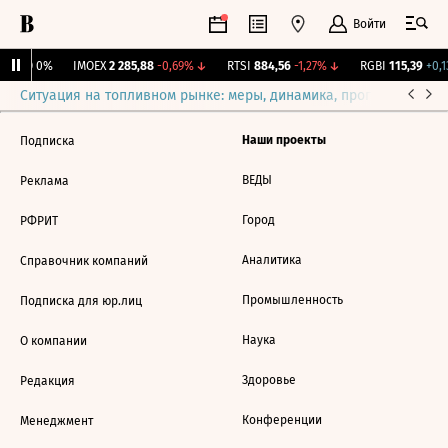
Войти
рж.
0
0%
IMOEX
2 285,88
-0,69%
↓
RTSI
884,56
-1,27%
↓
RGBI
115,39
+0,1
Ситуация на топливном рынке: меры, динамика, прогнозы
Выб
Наши проекты
Подписка
ВЕДЫ
Реклама
Город
РФРИТ
Аналитика
Справочник компаний
Промышленность
Подписка для юр.лиц
Наука
О компании
Здоровье
Редакция
Конференции
Менеджмент