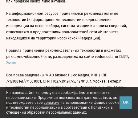
или продаже каких-либо активов.
На информационном ресурсе применяются рекомендательные
технологии (информационные технологии предоставления
информации на основе сбора, систематизации и анализа сведений,
относящихся к предпочтениям пользователей сети «Интернет»,
находящихся на территории Российской Федерации).
Правила применения рекомендательных технологий в виджетах
рекламно-обменной сети, размещенных на сайте vedomosti.ru:
СМИ2
,
24smi
Все права защищены © АО Бизнес Ньюс Медиа, ИНН/КПП
7712108141/771501001, ОГРН 1027739124775, 127018, г. Москва, вн.тер.г.
муниципальный округ Марьина Роща, ул. Полковая, д. 3, стр. 1 1999—
На нашем сайте используются cookie-файлы и технологии
2026
персонализации. Продолжая пользоваться данным сайтом, вы
ОК
подтверждаете свое
согласие
на использование файлов cookie
и технологий персонализации в соответствии с
Политикой в
отношении обработки персональных данных.