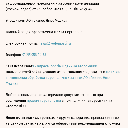
информационных технологий и массовых коммуникаций
(Роскомнадзор) от 27 ноября 2020 г. ЭЛ № ФС 77-79546
Учредитель: АО «Бизнес Ньюс Медиа»
Главный редактор: Казьмина Ирина Сергеевна
Электронная почта:
news@vedomosti.ru
Телефон:
+7 495 956-34-58
Сайт использует
IP адреса, cookie и данные геолокации
Пользователей сайта, условия использования содержатся в
Политике
в отношении обработки персональных данных АО «Бизнес Ньюс
Медиа»
Любое использование материалов допускается только при
соблюдении
правил перепечатки
и при наличии гиперссылки на
vedomosti.ru
Новости, аналитика, прогнозы и другие материалы, представленные
на данном сайте, не являются офертой или рекомендацией к покупке