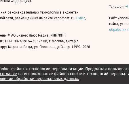
ийской Федерации).
Телефон:
+7
ния рекомендательных технологий в виджетах
й сети, размещенных на сайте vedomosti.ru:
СМИ2
,
Сайт испол
сайта, усл
обработки 
ены © АО Бизнес Ньюс Медиа, ИНН/КПП
01, ОГРН 1027739124775, 127018, г. Москва, вн.тер.г.
уг Марьина Роща, ул. Полковая, д. 3, стр. 1 1999—2026
ookie-файлы и технологии персонализации. Продолжая пользоват
согласие
на использование файлов cookie и технологий персонал
ошении обработки персональных данных.