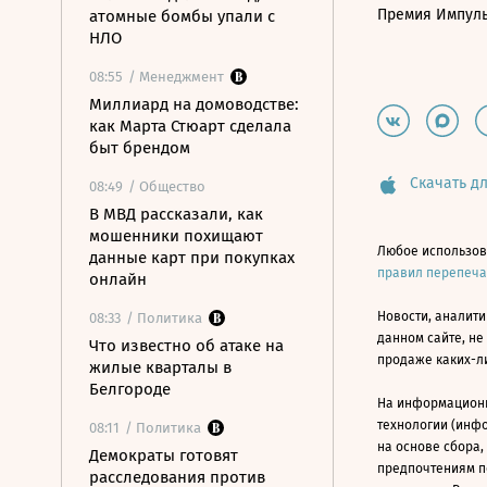
Премия Импул
атомные бомбы упали с
НЛО
08:55
/ Менеджмент
Миллиард на домоводстве:
как Марта Стюарт сделала
быт брендом
Скачать дл
08:49
/ Общество
В МВД рассказали, как
мошенники похищают
Любое использов
данные карт при покупках
правил перепеч
онлайн
Новости, аналити
08:33
/ Политика
данном сайте, не
Что известно об атаке на
продаже каких-л
жилые кварталы в
Белгороде
На информацион
технологии (инф
08:11
/ Политика
на основе сбора,
Демократы готовят
предпочтениям п
расследования против