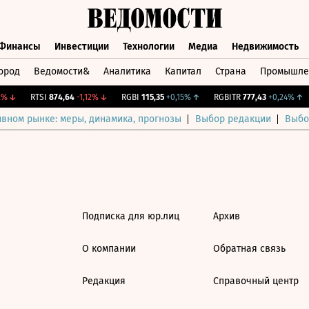
Финансы
Инвестиции
Технологии
Медиа
Недвижимость
ород
Ведомости&
Аналитика
Капитал
Страна
Промышле
а
Финансы
Инвестиции
Технологии
Медиа
Недвижимос
%
↓
RTSI
874,64
-1,12%
↓
RGBI
115,35
+0,15%
↑
RGBITR
777,43
+0,24%
↑
ивном рынке: меры, динамика, прогнозы
Выбор редакции
Выбо
Подписка для юр.лиц
Архив
О компании
Обратная связь
Редакция
Справочный центр