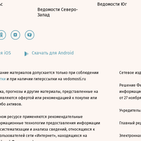
ьс
Ведомости Юг
Ведомости Северо-
Запад
я iOS
Скачать для Android
ание материалов допускается только при соблюдении
Сетевое изд
атки
и при наличии гиперссылки на vedomosti.ru
Решение Фе
ка, прогнозы и другие материалы, представленные на
информацио
 являются офертой или рекомендацией к покупке или
от 27 ноября
ибо активов.
Учредитель
ном ресурсе применяются рекомендательные
ормационные технологии предоставления информации
Главный ре
 систематизации и анализа сведений, относящихся к
ользователей сети «Интернет», находящихся на
Электронна