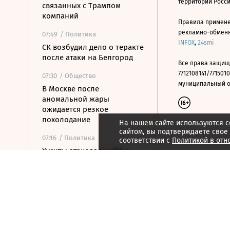
территории Росс
связанных с Трампом
компаний
Правила примене
рекламно-обменно
07:49
/ Политика
INFOX
,
24smi
СК возбудил дело о теракте
после атаки на Белгород
Все права защищ
7712108141/7715010
07:30
/ Общество
муниципальный окр
В Москве после
аномальной жары
ожидается резкое
похолодание
На нашем сайте используются c
сайтом, вы подтверждаете свое
07:16
/ Политика
соответствии с
Политикой в отн
Хуситы атаковали НПЗ в
Саудовской Аравии
07:03
/
Город
Проект о супергероях,
триллер про убийства в
школе и еще шесть
сериалов августа