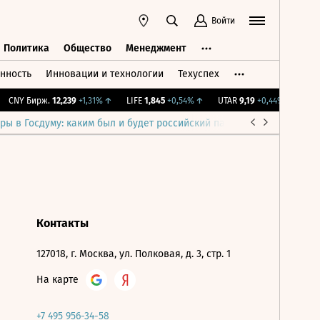
Войти
Политика
Общество
Менеджмент
нность
Инновации и технологии
Техуспех
ть
Политика
Общество
Менеджмент
CNY Бирж.
12,239
+1,31%
↑
LIFE
1,845
+0,54%
↑
UTAR
9,19
+0,44%
↑
IMO
ры в Госдуму: каким был и будет российский парламент
Война н
Контакты
127018, г. Москва, ул. Полковая, д. 3, стр. 1
На карте
+7 495 956-34-58