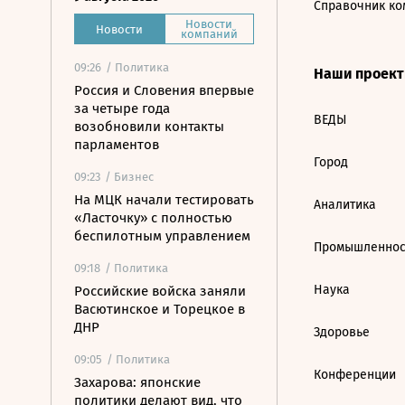
Справочник ко
Новости
Новости
компаний
09:26
/ Политика
Наши проек
Россия и Словения впервые
за четыре года
ВЕДЫ
возобновили контакты
парламентов
Город
09:23
/ Бизнес
На МЦК начали тестировать
Аналитика
«Ласточку» с полностью
беспилотным управлением
Промышленнос
09:18
/ Политика
Наука
Российские войска заняли
Васютинское и Торецкое в
ДНР
Здоровье
09:05
/ Политика
Конференции
Захарова: японские
политики делают вид, что