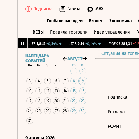
Подписка
Газета
MAX
Глобальные идеи
Бизнес
Экономика
ВЕДЫ
Правила торговли
Идеи управления
Г
Глобальные идеи
Бизнес
Экономик
239
+1,31%
↑
LIFE
1,845
+0,54%
↑
UTAR
9,19
+0,44%
↑
IMOEX
2 281,31
-0,2
Ситуация на топл
КАЛЕНДАРЬ
Август
СОБЫТИЙ
Пн
Вт
Ср
Чт
Пт
Сб
Вс
1
2
3
4
5
6
7
8
9
10
11
12
13
14
15
16
Подписка
17
18
19
20
21
22
23
24
25
26
27
28
29
30
Реклама
31
РФРИТ
9 августа 2026