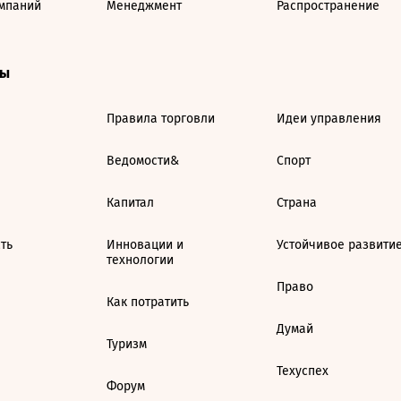
мпаний
Менеджмент
Распространение
ты
Правила торговли
Идеи управления
Ведомости&
Спорт
Капитал
Страна
ть
Инновации и
Устойчивое развити
технологии
Право
Как потратить
Думай
Туризм
Техуспех
Форум