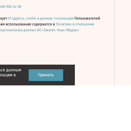
 495 956-34-58
ьзует
IP адреса, cookie и данные геолокации
Пользователей
овия использования содержатся в
Политике в отношении
персональных данных АО «Бизнес Ньюс Медиа»
ься данным
Принять
изации в