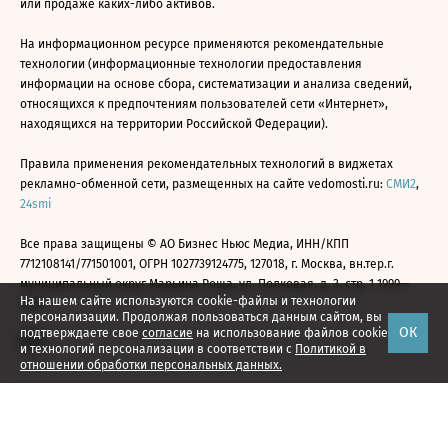
или продаже каких-либо активов.
На информационном ресурсе применяются рекомендательные
технологии (информационные технологии предоставления
информации на основе сбора, систематизации и анализа сведений,
относящихся к предпочтениям пользователей сети «Интернет»,
находящихся на территории Российской Федерации).
Правила применения рекомендательных технологий в виджетах
рекламно-обменной сети, размещенных на сайте vedomosti.ru:
СМИ2
,
24smi
Все права защищены © АО Бизнес Ньюс Медиа, ИНН/КПП
7712108141/771501001, ОГРН 1027739124775, 127018, г. Москва, вн.тер.г.
муниципальный округ Марьина Роща, ул. Полковая, д. 3, стр. 1 1999—
На нашем сайте используются cookie-файлы и технологии
2026
персонализации. Продолжая пользоваться данным сайтом, вы
ОК
подтверждаете свое
согласие
на использование файлов cookie
и технологий персонализации в соответствии с
Политикой в
отношении обработки персональных данных.