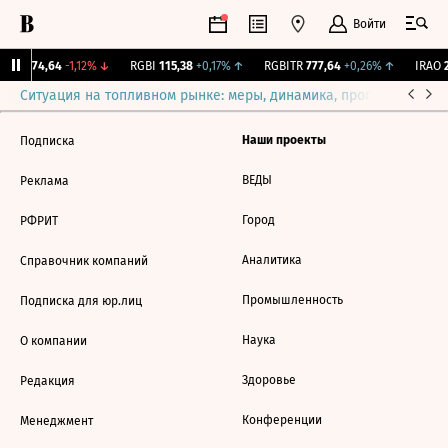
Войти
TSI
874,64
-1,12%
↓
RGBI
115,38
+0,17%
↑
RGBITR
777,64
+0,26%
↑
IRAO
2
Ситуация на топливном рынке: меры, динамика, прогнозы
Выб
Наши проекты
Подписка
ВЕДЫ
Реклама
Город
РФРИТ
Аналитика
Справочник компаний
Промышленность
Подписка для юр.лиц
Наука
О компании
Здоровье
Редакция
Конференции
Менеджмент