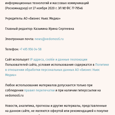
информационных технологий и массовых коммуникаций
(Роскомнадзор) от 27 ноября 2020 г. ЭЛ № ФС 77-79546
Учредитель: АО «Бизнес Ньюс Медиа»
Главный редактор: Казьмина Ирина Сергеевна
Электронная почта:
news@vedomosti.ru
Телефон:
+7 495 956-34-58
Сайт использует
IP адреса, cookie и данные геолокации
Пользователей сайта, условия использования содержатся в
Политике
в отношении обработки персональных данных АО «Бизнес Ньюс
Медиа»
Любое использование материалов допускается только при
соблюдении
правил перепечатки
и при наличии гиперссылки на
vedomosti.ru
Новости, аналитика, прогнозы и другие материалы, представленные
на данном сайте, не являются офертой или рекомендацией к покупке