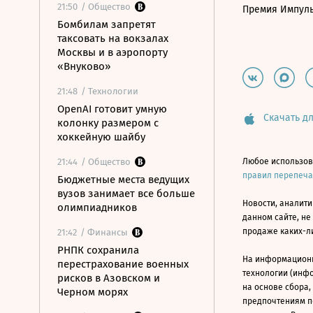
21:50
/ Общество
Премия Импул
Бомбилам запретят
таксовать на вокзалах
Москвы и в аэропорту
«Внуково»
21:48
/ Технологии
OpenAI готовит умную
Скачать дл
колонку размером с
хоккейную шайбу
21:44
/ Общество
Любое использов
правил перепеч
Бюджетные места ведущих
вузов занимает все больше
Новости, аналити
олимпиадников
данном сайте, не
продаже каких-л
21:42
/ Финансы
РНПК сохранила
На информацион
перестрахование военных
технологии (инф
рисков в Азовском и
на основе сбора,
Черном морях
предпочтениям п