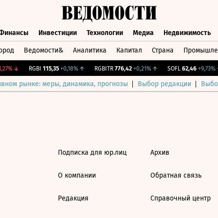
Финансы
Инвестиции
Технологии
Медиа
Недвижимость
ород
Ведомости&
Аналитика
Капитал
Страна
Промышле
а
Финансы
Инвестиции
Технологии
Медиа
Недвижимос
,27%
↓
RGBI
115,35
+0,18%
↑
RGBITR
776,42
+0,21%
↑
SOFL
62,46
+9,73%
↑
ивном рынке: меры, динамика, прогнозы
Выбор редакции
Выбо
Подписка для юр.лиц
Архив
О компании
Обратная связь
Редакция
Справочный центр