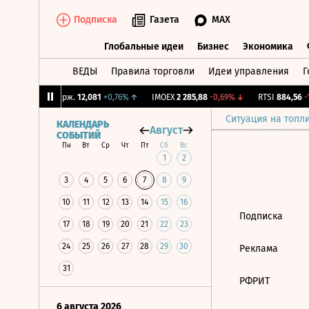
Подписка
Газета
MAX
Глобальные идеи
Бизнес
Экономика
ВЕДЫ
Правила торговли
Идеи управления
Г
Глобальные идеи
Бизнес
Экономик
3%
↑
CNY Бирж.
12,081
+0,76%
↑
IMOEX
2 285,88
-0,69%
↓
RTSI
884,56
-1
Ситуация на топл
КАЛЕНДАРЬ
Август
СОБЫТИЙ
Пн
Вт
Ср
Чт
Пт
Сб
Вс
1
2
3
4
5
6
7
8
9
10
11
12
13
14
15
16
Подписка
17
18
19
20
21
22
23
24
25
26
27
28
29
30
Реклама
31
РФРИТ
6 августа 2026