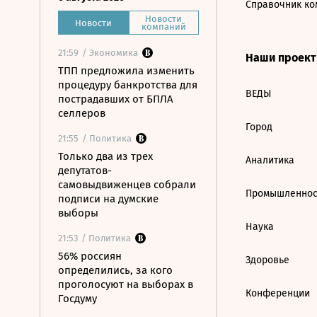
Справочник ко
Новости
Новости
компаний
21:59
/ Экономика
Наши проек
ТПП предложила изменить
процедуру банкротства для
ВЕДЫ
пострадавших от БПЛА
селлеров
Город
21:55
/ Политика
Только два из трех
Аналитика
депутатов-
самовыдвиженцев собрали
Промышленнос
подписи на думские
выборы
Наука
21:53
/ Политика
56% россиян
Здоровье
определились, за кого
проголосуют на выборах в
Конференции
Госдуму