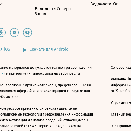
ьс
Ведомости Юг
Ведомости Северо-
Запад
я iOS
Скачать для Android
ание материалов допускается только при соблюдении
Сетевое изд
атки
и при наличии гиперссылки на vedomosti.ru
Решение Фе
ка, прогнозы и другие материалы, представленные на
информацио
 являются офертой или рекомендацией к покупке или
от 27 ноября
ибо активов.
Учредитель
ном ресурсе применяются рекомендательные
ормационные технологии предоставления информации
Главный ре
 систематизации и анализа сведений, относящихся к
ользователей сети «Интернет», находящихся на
Электронна