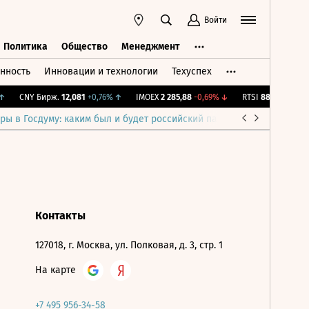
Войти
Политика
Общество
Менеджмент
нность
Инновации и технологии
Техуспех
ть
Политика
Общество
Менеджмент
CNY Бирж.
12,081
+0,76%
↑
IMOEX
2 285,88
-0,69%
↓
RTSI
884,56
-1,27%
ры в Госдуму: каким был и будет российский парламент
Война н
Контакты
127018, г. Москва, ул. Полковая, д. 3, стр. 1
На карте
+7 495 956-34-58