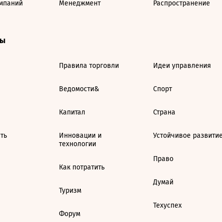
мпаний
Менеджмент
Распространение
ты
Правила торговли
Идеи управления
Ведомости&
Спорт
Капитал
Страна
ть
Инновации и
Устойчивое развити
технологии
Право
Как потратить
Думай
Туризм
Техуспех
Форум