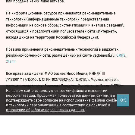
или продаже каких-либо активов.
На информационном ресурсе применяются рекомендательные
технологии (информационные технологии предоставления
информации на основе сбора, систематизации и анализа сведений,
относящихся к предпочтениям пользователей сети «Интернет»,
находящихся на территории Российской Федерации).
Правила применения рекомендательных технологий в виджетах
рекламно-обменной сети, размещенных на сайте vedomosti.ru:
СМИ2
,
24smi
Все права защищены © АО Бизнес Ньюс Медиа, ИНН/КПП
7712108141/771501001, ОГРН 1027739124775, 127018, г. Москва, вн.тер.г.
муниципальный округ Марьина Роща, ул. Полковая, д. 3, стр. 1 1999—
На нашем сайте используются cookie-файлы и технологии
2026
персонализации. Продолжая пользоваться данным сайтом, вы
ОК
подтверждаете свое
согласие
на использование файлов cookie
и технологий персонализации в соответствии с
Политикой в
отношении обработки персональных данных.