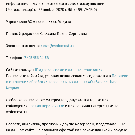
информационных технологий и массовых коммуникаций
(Роскомнадзор) от 27 ноября 2020 г. ЭЛ № ФС 77-79546
Учредитель: АО «Бизнес Ньюс Медиа»
Главный редактор: Казьмина Ирина Сергеевна
Электронная почта:
news@vedomosti.ru
Телефон:
+7 495 956-34-58
Сайт использует
IP адреса, cookie и данные геолокации
Пользователей сайта, условия использования содержатся в
Политике
в отношении обработки персональных данных АО «Бизнес Ньюс
Медиа»
Любое использование материалов допускается только при
соблюдении
правил перепечатки
и при наличии гиперссылки на
vedomosti.ru
Новости, аналитика, прогнозы и другие материалы, представленные
на данном сайте, не являются офертой или рекомендацией к покупке