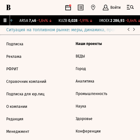
Войти
,87%
↑
ARSA
7,46
-1,84%
↓
KUZB
0,028
-1,91%
↓
IMOEX
2 286,93
-0,64%
↓
Ситуация на топливном рынке: меры, динамика, прогнозы
Выб
Наши проекты
Подписка
ВЕДЫ
Реклама
Город
РФРИТ
Аналитика
Справочник компаний
Промышленность
Подписка для юр.лиц
Наука
О компании
Здоровье
Редакция
Конференции
Менеджмент