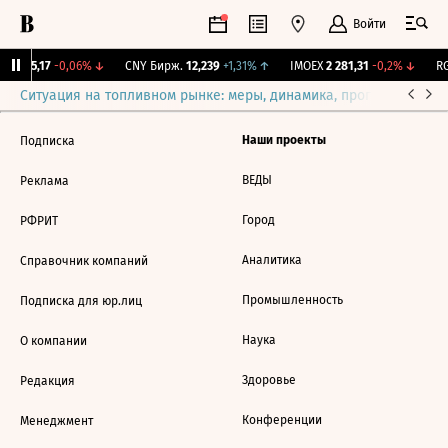
Войти
BI
115,17
-0,06%
↓
CNY Бирж.
12,239
+1,31%
↑
IMOEX
2 281,31
-0,2%
↓
RG
Ситуация на топливном рынке: меры, динамика, прогнозы
Выб
Наши проекты
Подписка
ВЕДЫ
Реклама
Город
РФРИТ
Аналитика
Справочник компаний
Промышленность
Подписка для юр.лиц
Наука
О компании
Здоровье
Редакция
Конференции
Менеджмент