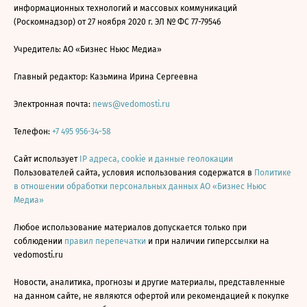
информационных технологий и массовых коммуникаций
(Роскомнадзор) от 27 ноября 2020 г. ЭЛ № ФС 77-79546
Учредитель: АО «Бизнес Ньюс Медиа»
Главный редактор: Казьмина Ирина Сергеевна
Электронная почта:
news@vedomosti.ru
Телефон:
+7 495 956-34-58
Сайт использует
IP адреса, cookie и данные геолокации
Пользователей сайта, условия использования содержатся в
Политике
в отношении обработки персональных данных АО «Бизнес Ньюс
Медиа»
Любое использование материалов допускается только при
соблюдении
правил перепечатки
и при наличии гиперссылки на
vedomosti.ru
Новости, аналитика, прогнозы и другие материалы, представленные
на данном сайте, не являются офертой или рекомендацией к покупке