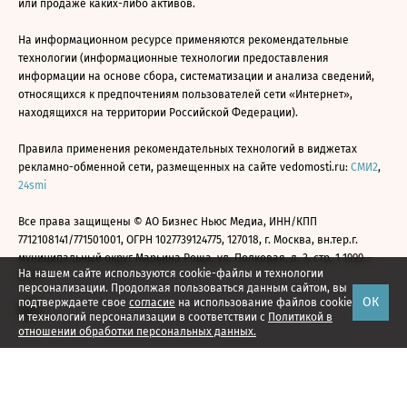
или продаже каких-либо активов.
На информационном ресурсе применяются рекомендательные
технологии (информационные технологии предоставления
информации на основе сбора, систематизации и анализа сведений,
относящихся к предпочтениям пользователей сети «Интернет»,
находящихся на территории Российской Федерации).
Правила применения рекомендательных технологий в виджетах
рекламно-обменной сети, размещенных на сайте vedomosti.ru:
СМИ2
,
24smi
Все права защищены © АО Бизнес Ньюс Медиа, ИНН/КПП
7712108141/771501001, ОГРН 1027739124775, 127018, г. Москва, вн.тер.г.
муниципальный округ Марьина Роща, ул. Полковая, д. 3, стр. 1 1999—
На нашем сайте используются cookie-файлы и технологии
2026
персонализации. Продолжая пользоваться данным сайтом, вы
ОК
подтверждаете свое
согласие
на использование файлов cookie
и технологий персонализации в соответствии с
Политикой в
отношении обработки персональных данных.